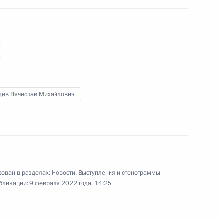
ельному рассмотрению
кращения их полномочий
дев Вячеслав Михайлович
ельному рассмотрению
кращения их полномочий
ован в разделах:
Новости
,
Выступления и стенограммы
бликации:
9 февраля 2022 года, 14:25
ельному рассмотрению
кращения их полномочий