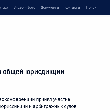
ктура
Видео и фото
Документы
Контакты
Поиск
Все персоны
в общей юрисдикции
Подписаться на ленту
деоконференции принял участие
 юрисдикции и арбитражных судов