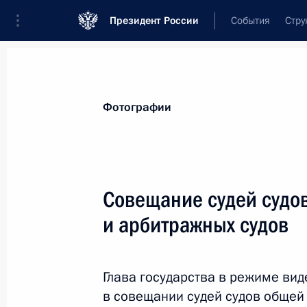
Президент России
События
Стру
Материалы по выбранной персоне
Фотографии
Лебедев
,
Вячеслав
Михайлович
Совещание судей судо
и арбитражных судов
Лента событий
Глава государства в режиме ви
в совещании судей судов общей