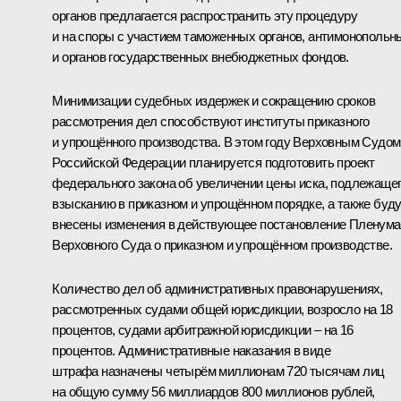
органов предлагается распространить эту процедуру
и на споры с участием таможенных органов, антимонопольн
и органов государственных внебюджетных фондов.
Минимизации судебных издержек и сокращению сроков
рассмотрения дел способствуют институты приказного
и упрощённого производства. В этом году Верховным Судом
Российской Федерации планируется подготовить проект
федерального закона об увеличении цены иска, подлежаще
взысканию в приказном и упрощённом порядке, а также буд
внесены изменения в действующее постановление Пленума
Верховного Суда о приказном и упрощённом производстве.
Количество дел об административных правонарушениях,
рассмотренных судами общей юрисдикции, возросло на 18
процентов, судами арбитражной юрисдикции – на 16
процентов. Административные наказания в виде
штрафа назначены четырём миллионам 720 тысячам лиц
на общую сумму 56 миллиардов 800 миллионов рублей,