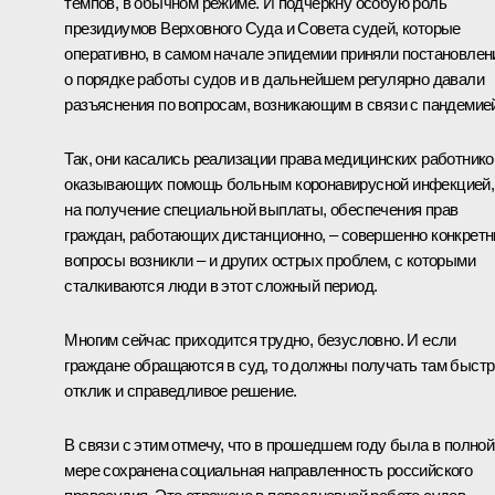
темпов, в обычном режиме. И подчеркну особую роль
президиумов Верховного Суда и Совета судей, которые
оперативно, в самом начале эпидемии приняли постановлен
о порядке работы судов и в дальнейшем регулярно давали
разъяснения по вопросам, возникающим в связи с пандемие
Так, они касались реализации права медицинских работнико
оказывающих помощь больным коронавирусной инфекцией,
на получение специальной выплаты, обеспечения прав
граждан, работающих дистанционно, – совершенно конкрет
вопросы возникли – и других острых проблем, с которыми
сталкиваются люди в этот сложный период.
Многим сейчас приходится трудно, безусловно. И если
граждане обращаются в суд, то должны получать там быст
отклик и справедливое решение.
В связи с этим отмечу, что в прошедшем году была в полной
мере сохранена социальная направленность российского