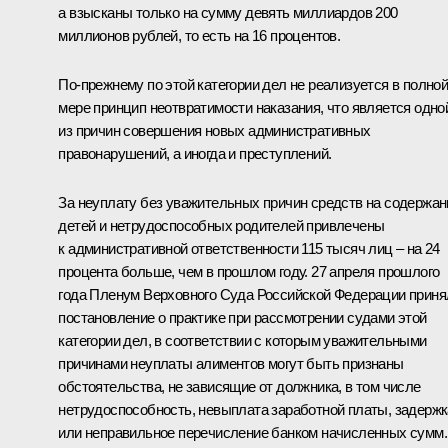
а взысканы только на сумму девять миллиардов 200
миллионов рублей, то есть на 16 процентов.
По-прежнему по этой категории дел не реализуется в полно
мере принцип неотвратимости наказания, что является одно
из причин совершения новых административных
правонарушений, а иногда и преступлений.
За неуплату без уважительных причин средств на содержан
детей и нетрудоспособных родителей привлечены
к административной ответственности 115 тысяч лиц – на 24
процента больше, чем в прошлом году. 27 апреля прошлого
года Пленум Верховного Суда Российской Федерации приня
постановление о практике при рассмотрении судами этой
категории дел, в соответствии с которым уважительными
причинами неуплаты алиментов могут быть признаны
обстоятельства, не зависящие от должника, в том числе
нетрудоспособность, невыплата заработной платы, задержк
или неправильное перечисление банком начисленных сумм.