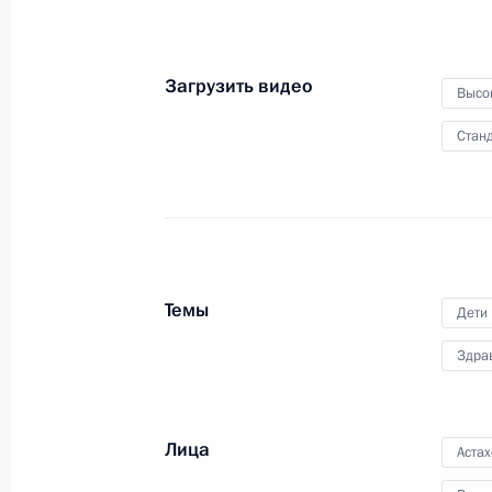
Показа
Загрузить видео
Высо
Станд
Встреча с военнослужащими Во
26 июля 2026 года
Темы
Дети
Здра
Разделы сайта
Информацион
Президента
ресурсы
Лица
Аста
России
Президента Ро