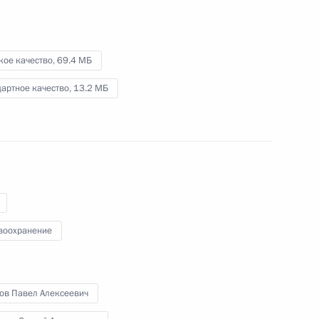
ть предыдущие материалы
кое качество,
69.4 МБ
артное качество,
13.2 МБ
енно-Морского Флота
воохранение
ные
Официальные
Правовая и
сетевые ресурсы
техническая
хов Павел Алексеевич
ссии
Президента России
информация