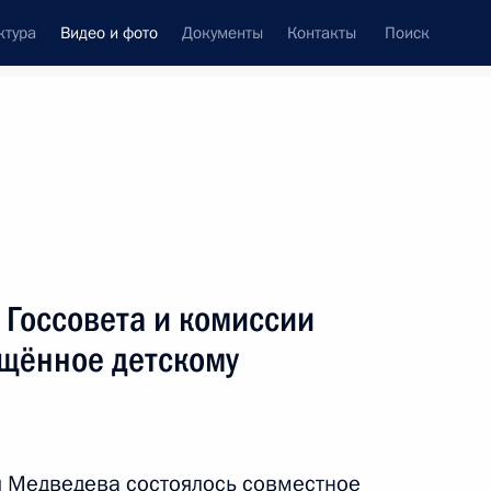
ктура
Видео и фото
Документы
Контакты
Поиск
си
ия, встречи
Встречи со СМИ
июнь, 2011
ть следующие материалы
 Госсовета и комиссии
ящённое детскому
Заседание президиума Госсовета
и комиссии по нацпроектам,
посвящённое детскому
здравоохранению
я Медведева состоялось совместное