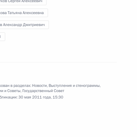
уков Сергей Алексеевич
MAX
О портале
кова Татьяна Алексеевна
ВКонтакте
Об использовании
ии
информации сайта
Rutube
в Александр Дмитриевич
О персональных
Telegram-канал
данных пользователей
YouTube
3
зиденту
Написать в редакцию
и —
ного
по
—
ован в разделах:
Новости
,
Выступления и стенограммы
,
ссии
ии и Советы
,
Государственный Совет
бликации:
30 мая 2011 года, 15:30
Все материалы сайта
доступны по лицензии: