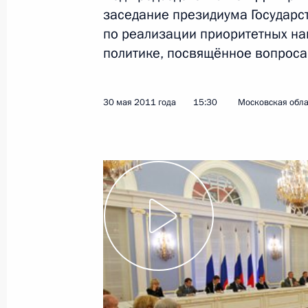
заседание президиума Государс
1 июня 2011 года
Видео, 7 мин.
по реализации приоритетных н
политике, посвящённое вопроса
30 мая 2011 года
15:30
Московская обла
Пресс-конференция
по итогам саммита «Группы