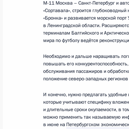
М-11 Москва – Санкт-Петербург и авт
«Сортавала», строится глубоководный
Встреча с военнослужащими Во
«Бронка» и развивается морской порт 
в Ленинградской области. Расширяют
26 июля 2026 года
терминалам Балтийского и Арктическо
мира по футболу ведётся реконструкци
Необходимо и дальше наращивать логи
повышать его конкурентоспособность
Разделы сайта
Информацион
обслуживания пассажиров и обработки
Президента
ресурсы
России
Президента Ро
положение северо-западных регионов 
События
Президент России
И конечно, нужно предлагать удобные
Текущий ресурс
Структура
которые учитывают специфику вложен
Конституция Росс
Видео и фото
и длительные сроки окупаемости, в то
Государственная
Документы
символика
можно применить так называемую инфр
Контакты
Обратиться к Пре
в июне на
Петербургском экономичес
Поиск