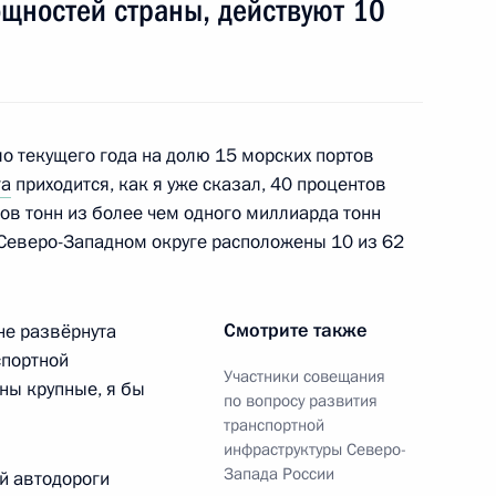
ощностей страны, действуют 10
ва
ло текущего года на долю 15 морских портов
га
приходится, как я уже сказал, 40 процентов
ов тонн из более чем одного миллиарда тонн
озёровым
В Северо-Западном округе расположены 10 из 62
Смотрите также
не развёрнута
нного совета
спортной
Участники совещания
ны крупные, я бы
по вопросу развития
транспортной
инфраструктуры Северо-
Запада России
й автодороги