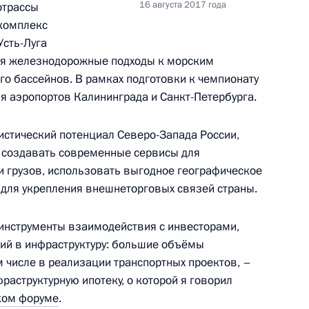
16 августа 2017 года
отрассы
 комплекс
енно-Морского Флота
Усть-Луга
ся железнодорожные подходы к морским
го бассейнов. В рамках подготовки к чемпионату
я аэропортов Калининграда и Санкт-Петербурга.
стический потенциал Северо-Запада России,
, создавать современные сервисы для
ные
Официальные
Правовая и
 грузов, использовать выгодное географическое
сетевые ресурсы
техническая
ссии
Президента России
информация
для укрепления внешнеторговых связей страны.
MAX
О портале
 инструменты взаимодействия с инвесторами,
ВКонтакте
Об использовании
ий в инфраструктуру: большие объёмы
ии
информации сайта
Rutube
м числе в реализации транспортных проектов, –
О персональных
Telegram-канал
данных пользователей
аструктурную ипотеку, о которой я говорил
YouTube
зиденту
Написать в редакцию
ком форуме
.