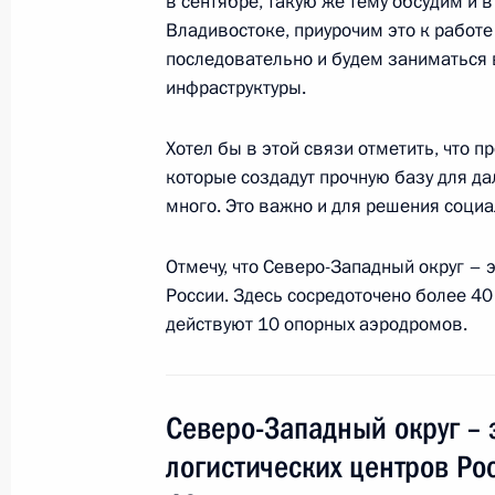
в сентябре, такую же тему обсудим и 
Запада России
Владивостоке, приурочим это к работе
16 августа 2017 года, 13:20
последовательно и будем заниматься
инфраструктуры.
Хотел бы в этой связи отметить, что 
Встреча с главой РЖД Олегом Бел
которые создадут прочную базу для да
7 марта 2017 года, 13:40
много. Это важно и для решения соци
Отмечу, что Северо-Западный округ – 
Встреча с главой РЖД Олегом Бел
России. Здесь сосредоточено более 4
действуют 10 опорных аэродромов.
9 ноября 2016 года, 17:30
Северо-Западный округ – 
Встреча с главой «РЖД» Олегом Б
логистических центров Ро
18 июля 2016 года, 15:30