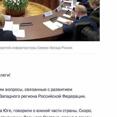
м центральным диаметрам
озёровым
портной инфраструктуры Северо-Запада России
Собяниным и главой РЖД
леги!
им вопросы, связанные с развитием
Западного региона Российской Федерации.
а Юге, говорили о южной части страны. Скоро,
ной инфраструктуры Северо-