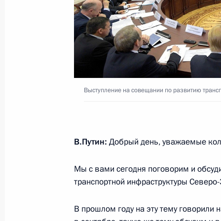
Открытие движения по Московски
21 ноября 2019 года, 14:00
Встреча с главой РЖД Олегом Бел
Выступление на совещании по развитию транс
1 октября 2018 года, 13:05
Встреча с мэром Москвы Сергеем 
В.Путин:
Добрый день, уважаемые кол
Олегом Белозёровым
Мы с вами сегодня поговорим и обсуд
15 ноября 2017 года, 17:45
транспортной инфраструктуры Северо-
В прошлом году на эту тему говорили н
Совещание по развитию транспорт