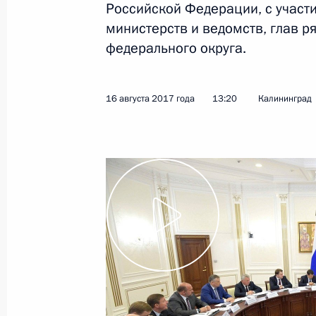
Российской Федерации, с участ
Показа
министерств и ведомств, глав р
федерального округа.
Заседание Президиума Государстве
19 октября 2021 года, 16:25
16 августа 2017 года
13:20
Калининград
Встреча с главой РЖД Олегом Бел
6 апреля 2021 года, 13:20
Встреча с главой РЖД Олегом Бел
25 мая 2020 года, 13:15