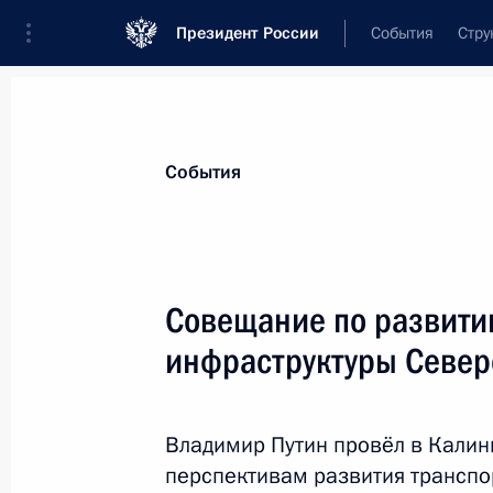
Президент России
События
Стру
Материалы по выбранной персоне
События
Белозёров
,
Олег
Валентинович
генеральный директор – председатель
Совещание по развити
«Российские железные дороги»
инфраструктуры Север
Лента событий
Владимир Путин провёл в Кали
перспективам развития транспо