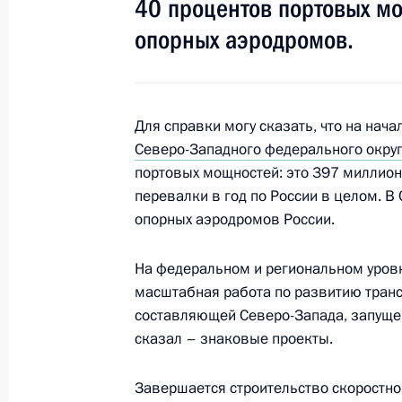
40 процентов портовых м
опорных аэродромов.
Совещание с членами Правительст
16 марта 2016 года, 16:10
Для справки могу сказать, что на нача
Северо-Западного федерального окру
портовых мощностей: это 397 миллион
Встреча с главой РЖД Олегом Бел
перевалки в год по России в целом. 
16 сентября 2015 года, 19:15
опорных аэродромов России.
На федеральном и региональном уров
Заседание президиума Государстве
масштабная работа по развитию тран
составляющей Северо-Запада, запуще
17 августа 2015 года, 15:30
сказал – знаковые проекты.
Завершается строительство скоростно