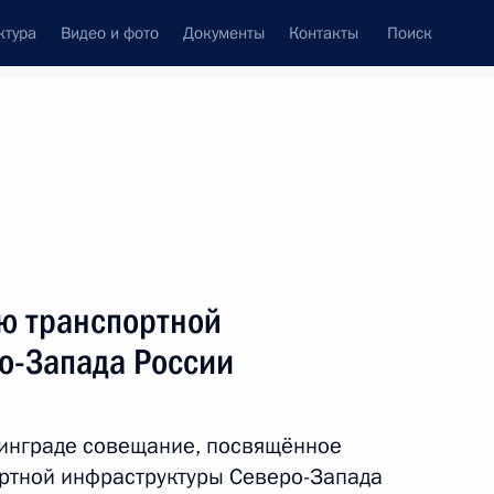
ктура
Видео и фото
Документы
Контакты
Поиск
Все персоны
 правления ОАО
ю транспортной
о-Запада России
Подписаться на ленту
нинграде совещание, посвящённое
ртной инфраструктуры Северо-Запада