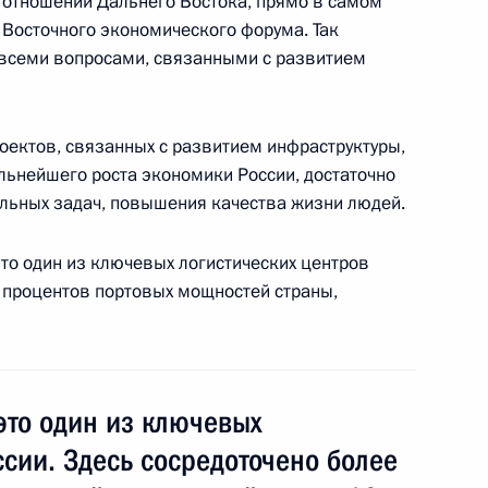
в отношении Дальнего Востока, прямо в самом
 Восточного экономического форума. Так
 всеми вопросами, связанными с развитием
проектов, связанных с развитием инфраструктуры,
озёровым
льнейшего роста экономики России, достаточно
альных задач, повышения качества жизни людей.
это один из ключевых логистических центров
озёровым
0 процентов портовых мощностей страны,
это один из ключевых
елозёровым
ссии. Здесь сосредоточено более