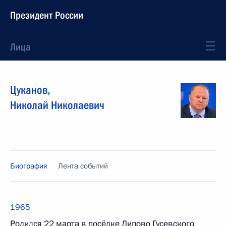
Президент России
Лица
Цуканов
,
Николай
Николаевич
Биография
Лента событий
1965
Родился 22 марта в посёлке Липово Гусевского