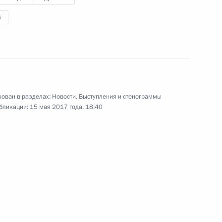
5
14 мая 2017 года
Аудио, 14 мин.
ован в разделах:
Новости
,
Выступления и стенограммы
бликации:
15 мая 2017 года, 18:40
Открытие культурно-
спортивного комплекса
в Вифлееме