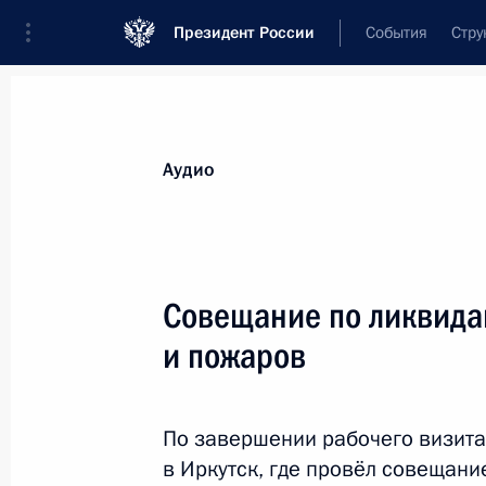
Президент России
События
Стру
Видеозаписи
Фотографии
Аудиозапи
Все материалы
Выступления
Совещан
Аудио
Показа
Совещание по ликвида
и пожаров
Совещание по вопросам
формирования проекта
госпрограммы вооружения
По завершении рабочего визита
на 2018–2025 годы
в Иркутск, где провёл совещан