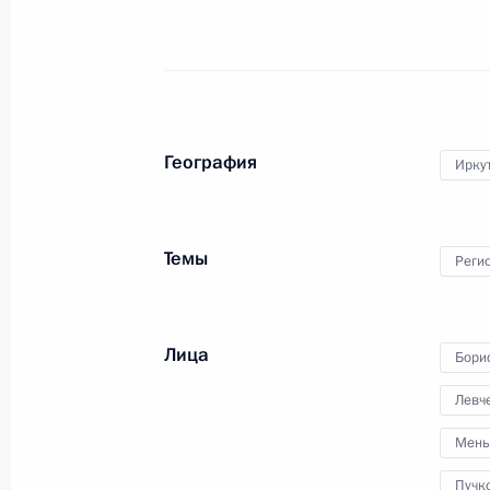
16 мая 2017 года
Аудио, 3 мин.
География
Иркут
Темы
Реги
Лица
Бори
Заседание круглого стола
Левче
лидеров форума «Один пояс,
Мень
один путь»
Пучк