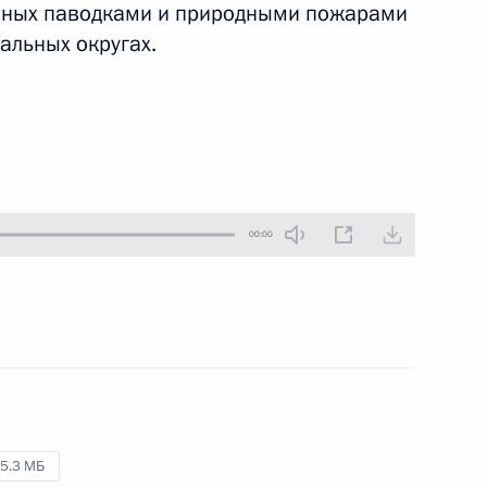
нных паводками и природными пожарами
17 мая 2017 года
Аудио, 29 мин.
альных округах.
00:00
Совещание по ликвидации
последствий паводков
и пожаров
5.3 МБ