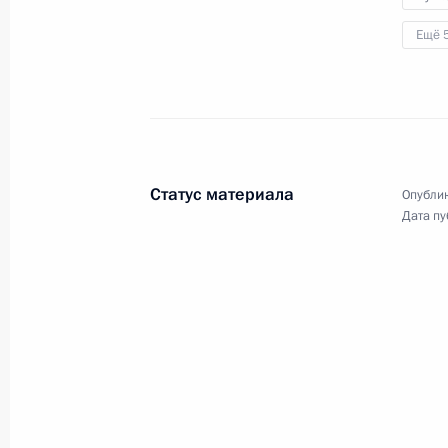
Ещё 
15 мая 2017 года
Аудио, 5 мин.
Статус материала
Опублик
Дата пу
Заявления для прессы
по итогам российско-
палестинских переговоров