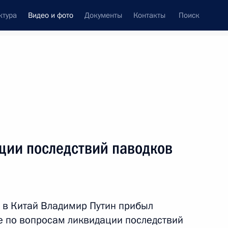
ктура
Видео и фото
Документы
Контакты
Поиск
си
ия, встречи
Встречи со СМИ
май, 2017
ть следующие материалы
ции последствий паводков
Заявления для прессы и ответы
на вопросы журналистов по итогам
российско-итальянских
 в Китай Владимир Путин прибыл
переговоров
ие по вопросам ликвидации последствий