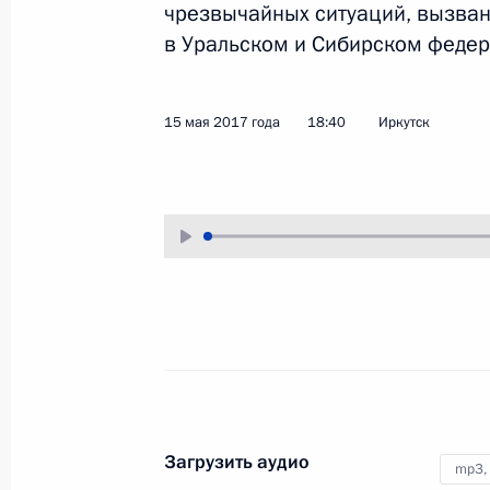
чрезвычайных ситуаций, вызва
17 мая 2017 года
Аудио, 3 мин.
в Уральском и Сибирском федер
15 мая 2017 года
18:40
Иркутск
Совещание с руководством
Минобороны и оборонно-
промышленного комплекса
Загрузить аудио
mp3,