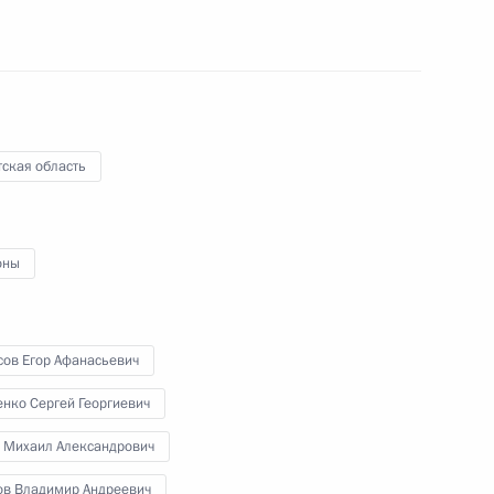
15 мая 2017 года
Аудио, 6 мин.
По завершении рабочего визита
в Китай Владимир Путин прибыл
в Иркутск, где провёл совещание
по вопросам ликвидации
ская область
последствий чрезвычайных
ситуаций, вызванных паводками
и природными пожарами
в Уральском и Сибирском
оны
федеральных округах.
сов Егор Афанасьевич
Международный форум
нко Сергей Георгиевич
«Один пояс, один путь»
 Михаил Александрович
ов Владимир Андреевич