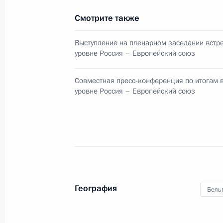
Смотрите также
Саммит Россия – Европейский сою
4 июня 2013 года, 15:30
Выступление на пленарном заседании встр
уровне Россия – Европейский союз
Владимир Путин прибыл в Екатерин
Совместная пресс-конференция по итогам 
уровне Россия – Европейский союз
3 июня 2013 года, 21:30
Встреча с Председателем Европей
Баррозу
21 марта 2013 года, 18:30
География
Бель
Совместная пресс-конференция по 