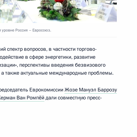
елем Еврокомиссии Жозе
 уровне Россия – Евросоюз.
й спектр вопросов, в частности торгово-
елем Еврокомиссии Жозе
одействие в сфере энергетики, развитие
изации», перспективы введения безвизового
 а также актуальные международные проблемы.
Председатель Еврокомиссии
Жозе Мануэл Баррозу
Херман Ван Ромпёй
дали совместную пресс-
елем Европейской комиссии