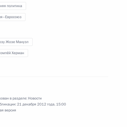
няя политика
ия–Евросоюз
озу Жозе Мануэл
Ромпёй Херман
в саммите Россия – Евросоюз
ован в разделе:
Новости
бликации:
21 декабря 2012 года, 15:00
ая версия
уэлом Баррозу и Херманом