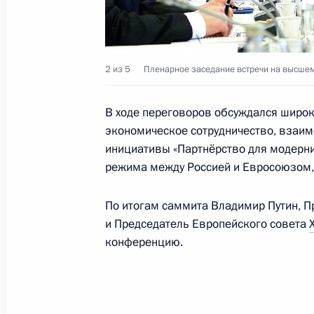
Телефонный разговор с Председат
Мануэлом Баррозу
14 августа 2014 года, 23:50
2 из 5
Пленарное заседание встречи на высшем
В ходе переговоров обсуждался широки
Телефонный разговор с Председат
экономическое сотрудничество, взаим
Мануэлом Баррозу
инициативы «Партнёрство для модерн
режима между Россией и Евросоюзом,
11 августа 2014 года, 18:50
По итогам саммита Владимир Путин, 
и Председатель Европейского совета
Телефонный разговор с Председат
конференцию.
Жозе Мануэлом Баррозу
13 июня 2014 года, 22:30