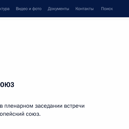
ктура
Видео и фото
Документы
Контакты
Поиск
Все персоны
союз
 в пленарном заседании встречи
Подписаться на ленту
опейский союз.