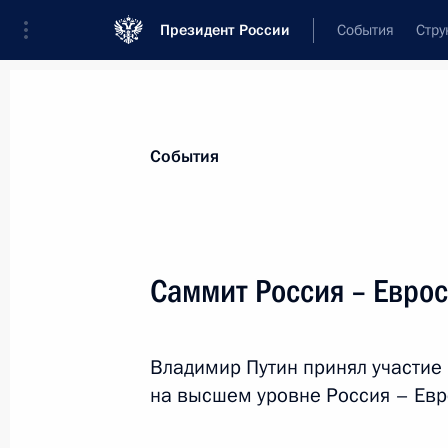
Президент России
События
Стру
Материалы по выбранной персоне
События
Баррозу
,
Жозе Мануэл
Саммит Россия – Евро
Владимир Путин принял участие
Лента событий
на высшем уровне Россия – Евр