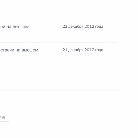
з
ечи на высшем
21 декабря 2012 года
бург на саммит Россия – ЕС
встречи на высшем
21 декабря 2012 года
ской комиссии Жозе Мануэлом
гия
итогам встречи на высшем