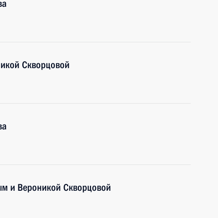
ва
никой Скворцовой
ва
ым и Вероникой Скворцовой