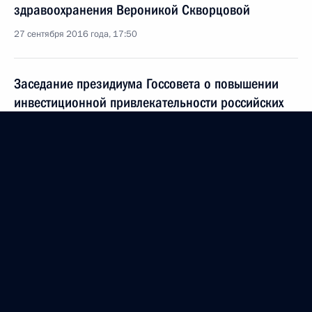
здравоохранения Вероникой Скворцовой
27 сентября 2016 года, 17:50
Заседание президиума Госсовета о повышении
инвестиционной привлекательности российских
курортов
26 августа 2016 года, 12:00
Перечень поручений по итогам совещания
с членами Правительства
27 июля 2016 года, 12:00
Заседание Комиссии по мониторингу достижения
целевых показателей социально-экономического