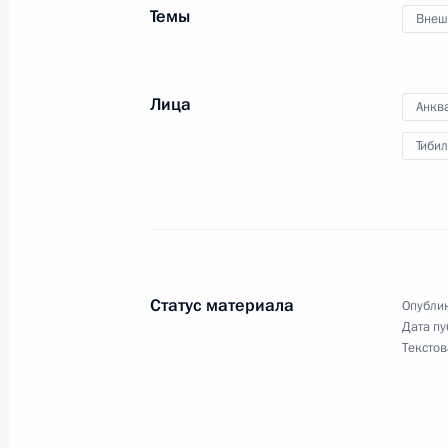
13 марта 2015 года, 15:00
Темы
Внеш
Поздравление Президенту Южной О
Лица
Анкв
с Днём независимости
Тиби
20 сентября 2014 года, 13:20
Поздравление с Днём независимос
20 сентября 2013 года, 10:00
Статус материала
Опублик
Дата пу
Текстов
Поздравления главам Южной Осетии
годовщиной признания Россией сув
26 августа 2013 года, 11:00