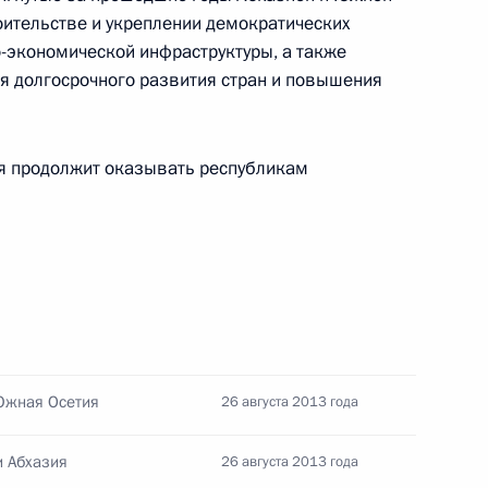
оительстве и укреплении демократических
о-экономической инфраструктуры, а также
я долгосрочного развития стран и повышения
идентом Южной Осетии
ия продолжит оказывать республикам
том Южной Осетии Леонидом
 Южная Осетия
26 августа 2013 года
тии Леонидом Тибиловым
и Абхазия
26 августа 2013 года