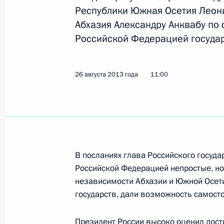
Встреча с Президентом Южной Осе
Республики Южная Осетия Леони
Абхазия Александру Анквабу по
21 марта 2017 года, 16:30
Российской Федерацией государ
Встреча с Президентом Южной Осе
26 августа 2013 года
11:00
31 марта 2016 года, 15:10
Поздравление Президенту Южной О
с Днём Республики
В посланиях глава Российского государ
20 сентября 2015 года, 11:00
Российской Федерацией непростые, н
независимости Абхазии и Южной Осет
государств, дали возможность самост
Встреча с Президентом Южной Осе
Президент России высоко оценил дос