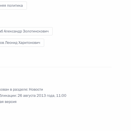
няя политика
сетии Леониду Тибилову
аб Александр Золотинскович
лов Леонид Харитонович
ти Южной Осетии
ован в разделе:
Новости
бликации:
26 августа 2013 года, 11:00
ая версия
 и Абхазии с пятой
еренитета этих республик