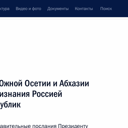
ктура
Видео и фото
Документы
Контакты
Поиск
Все персоны
Южной Осетии и Абхазии
ризнания Россией
публик
Подписаться на ленту
авительные послания Президенту