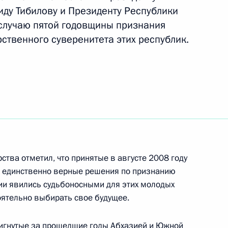
тии Леонидом Тибиловым
ду Тибилову и Президенту Республики
 случаю пятой годовщины признания
ственного суверенитета этих республик.
тии Леонидом Тибиловым
сетии Леониду Тибилову
ства отметил, что принятые в августе 2008 году
о единственно верные решения по признанию
ии явились судьбоносными для этих молодых
оятельно выбирать свое будущее.
тии Леонидом Тибиловым
тигнутые за прошедшие годы Абхазией и Южной