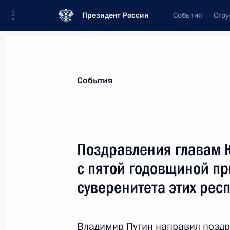
Президент России
События
Стру
Материалы по выбранной персоне
События
Тибилов
,
Леонид
Харитонович
Поздравления главам 
с пятой годовщиной п
суверенитета этих рес
Лента событий
Владимир Путин направил поздр