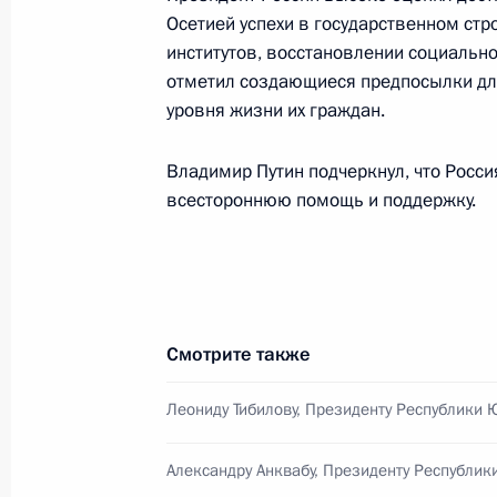
1 июня 2015 года, 16:10
Осетией успехи в государственном стр
институтов, восстановлении социальн
отметил создающиеся предпосылки дл
Владимир Путин встретится с През
уровня жизни их граждан.
Леонидом Тибиловым
Владимир Путин подчеркнул, что Росс
31 мая 2015 года, 15:05
всестороннюю помощь и поддержку.
Телефонный разговор с Президен
Тибиловым
3 апреля 2015 года, 15:35
Смотрите также
Леониду Тибилову, Президенту Республики
Встреча с Президентом Южной Осе
Александру Анквабу, Президенту Республик
18 марта 2015 года, 15:40