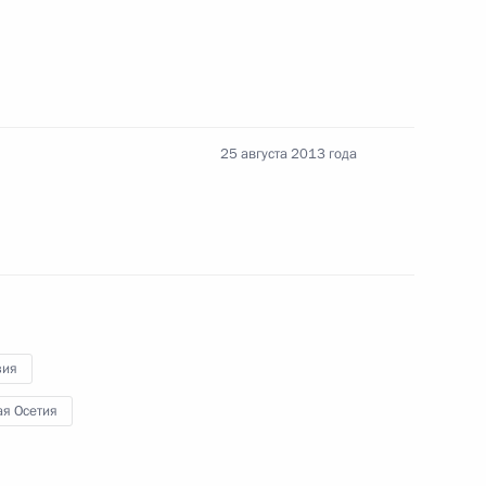
ереговоров с Президентом
ом Тибиловым
25 августа 2013 года
публики Южная Осетия
зия
я Осетия
идентом Южной Осетии