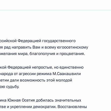
вных соревнований школьников «Президентские
ских спортивных соревнований школьников
ссийской Федерацией государственного
я рад направить Вам и всему югоосетинскому
ожелания мира, благополучия и процветания.
ской Федерацией непростые, но единственно
 народа от агрессии режима М.Саакашвили
а-Шана
етии дали возможность этой молодой
ою судьбу.
лика Южная Осетия добилась значительных
стве и укреплении демократии. Восстановлены
алистической Республики Вьетнам