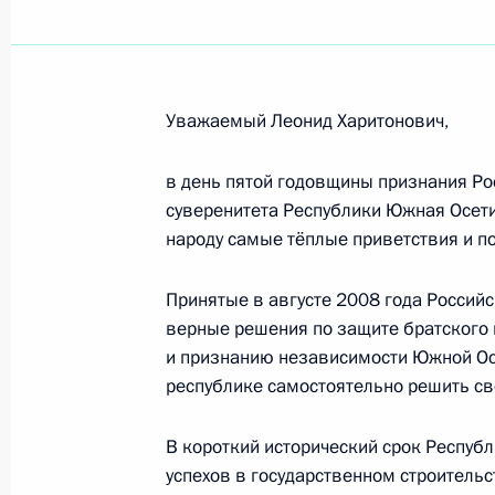
Участникам Всероссийских спорти
состязания»
6 сентября 2013 года, 10:00
Уважаемый Леонид Харитонович,
Приветствие участникам Всероссий
в день пятой годовщины признания Ро
«Президентские спортивные игры»
суверенитета Республики Южная Осети
народу самые тёплые приветствия и п
5 сентября 2013 года, 13:28
Принятые в августе 2008 года Россий
верные решения по защите братского
Поздравление с праздником Рош х
и признанию независимости Южной Ос
республике самостоятельно решить св
4 сентября 2013 года, 14:00
В короткий исторический срок Респуб
успехов в государственном строитель
Чыонг Тан Шангу, Президенту Соци