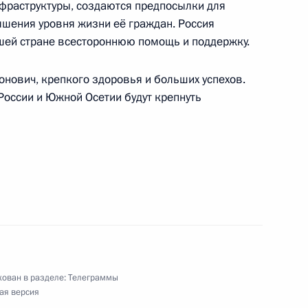
фраструктуры, создаются предпосылки для
ышения уровня жизни её граждан. Россия
шей стране всестороннюю помощь и поддержку.
ович, крепкого здоровья и больших успехов.
и кино, заслуженной артистке РСФСР
России и Южной Осетии будут крепнуть
го военно-музыкального фестиваля «Спасская
 и газовой промышленности
ован в разделе:
Телеграммы
ая версия