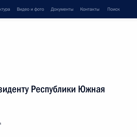
ктура
Видео и фото
Документы
Контакты
Поиск
венный Совет
Совет Безопасности
Комиссии и советы
леграммы
Сведения о Президенте
август, 2013
ть следующие материалы
езиденту Республики Южная
а и кино, народному артисту России
я