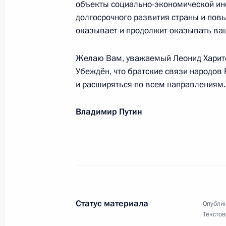
объекты социально-экономической ин
2 сентября 2013 года, 12:30
долгосрочного развития страны и пов
оказывает и продолжит оказывать ва
Желаю Вам, уважаемый Леонид Харитон
Елене Прокловой, актрисе театра 
Убеждён, что братские связи народов 
2 сентября 2013 года, 09:30
и расширяться по всем направлениям.
Владимир Путин
Участникам и гостям международно
башня»
1 сентября 2013 года, 20:00
Работникам и ветеранам нефтяной
Статус материала
Опублик
Текстов
1 сентября 2013 года, 10:00