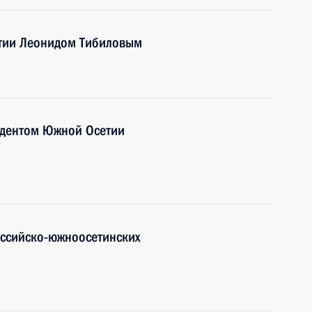
тии Леонидом Тибиловым
идентом Южной Осетии
оссийско-южноосетинских