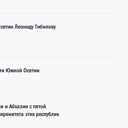
сетии Леониду Тибилову
ти Южной Осетии
 и Абхазии с пятой
еренитета этих республик