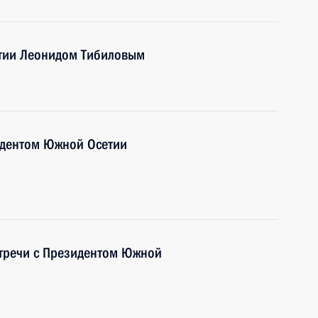
тии Леонидом Тибиловым
идентом Южной Осетии
стречи с Президентом Южной