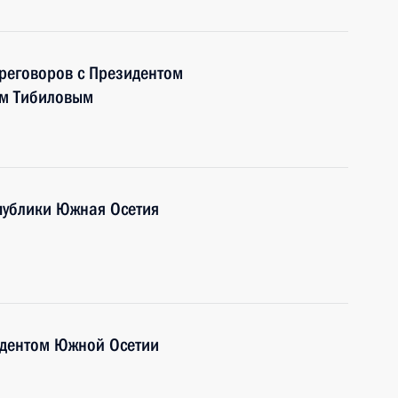
ереговоров с Президентом
ом Тибиловым
публики Южная Осетия
идентом Южной Осетии