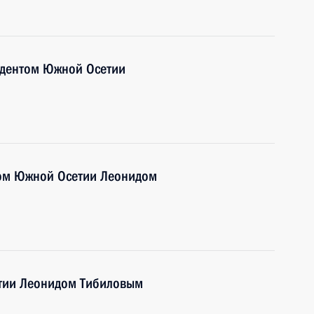
идентом Южной Осетии
том Южной Осетии Леонидом
тии Леонидом Тибиловым