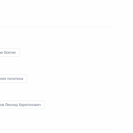
идентом Южной Осетии
я Осетия
том Южной Осетии Леонидом
няя политика
лов Леонид Харитонович
тии Леонидом Тибиловым