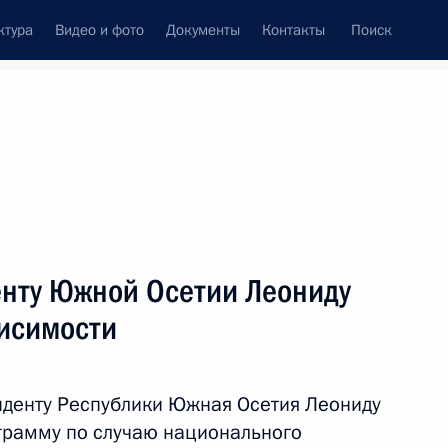
ктура
Видео и фото
Документы
Контакты
Поиск
Все персоны
нту Южной Осетии Леониду
висимости
Подписаться на ленту
иденту Республики Южная Осетия Леониду
грамму по случаю национального