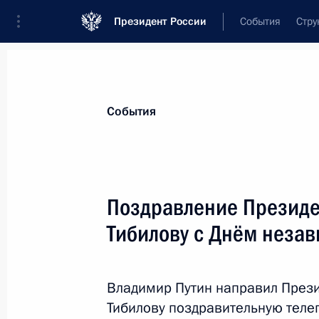
Президент России
События
Стру
Материалы по выбранной персоне
События
Тибилов
,
Леонид
Харитонович
Поздравление Президе
Тибилову с Днём неза
Лента событий
Владимир Путин направил През
Тибилову поздравительную теле