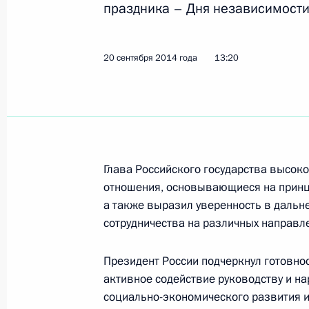
праздника – Дня независимости
Встреча с Президентом Южной Осе
21 марта 2017 года, 16:30
20 сентября 2014 года
13:20
Встреча с Президентом Южной Осе
31 марта 2016 года, 15:10
Глава Российского государства высок
Поздравление Президенту Южной О
отношения, основывающиеся на принц
с Днём Республики
а также выразил уверенность в дальн
сотрудничества на различных направл
20 сентября 2015 года, 11:00
Президент России подчеркнул готовно
активное содействие руководству и н
Встреча с Президентом Южной Осе
социально-экономического развития и