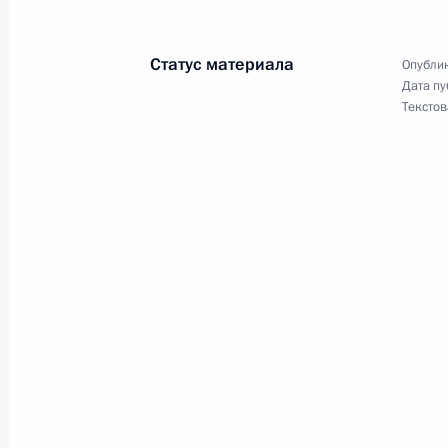
Статус материала
Опублик
Заявления для прессы по итогам п
Дата пу
Республики Южная Осетия Леонид
Текстов
18 марта 2015 года, 15:30
Начало встречи с Президентом Рес
Леонидом Тибиловым
18 марта 2015 года, 14:25
Владимир Путин встретится с През
Леонидом Тибиловым