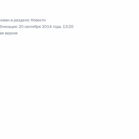
ован в разделе:
Новости
ереговоров с Президентом
бликации:
20 сентября 2014 года, 13:20
ом Тибиловым
ая версия
публики Южная Осетия
идентом Южной Осетии