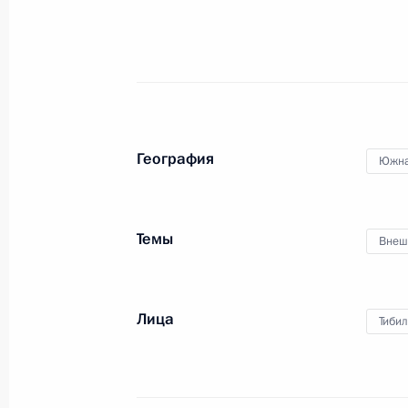
1 июня 2015 года, 16:10
Владимир Путин встретится с През
Леонидом Тибиловым
31 мая 2015 года, 15:05
География
Южна
Телефонный разговор с Президен
Темы
Внеш
Тибиловым
3 апреля 2015 года, 15:35
Лица
Тиби
Встреча с Президентом Южной Осе
18 марта 2015 года, 15:40