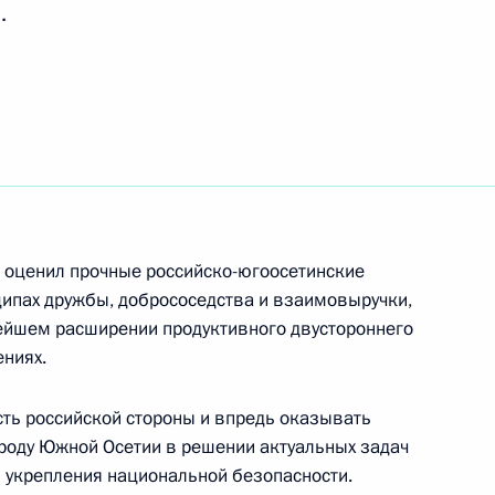
.
тии Леонидом Тибиловым
тии Леонидом Тибиловым
о оценил прочные российско-югоосетинские
сетии Леониду Тибилову
ипах дружбы, добрососедства и взаимовыручки,
ейшем расширении продуктивного двустороннего
ениях.
сть российской стороны и впредь оказывать
ароду Южной Осетии в решении актуальных задач
тии Леонидом Тибиловым
 укрепления национальной безопасности.