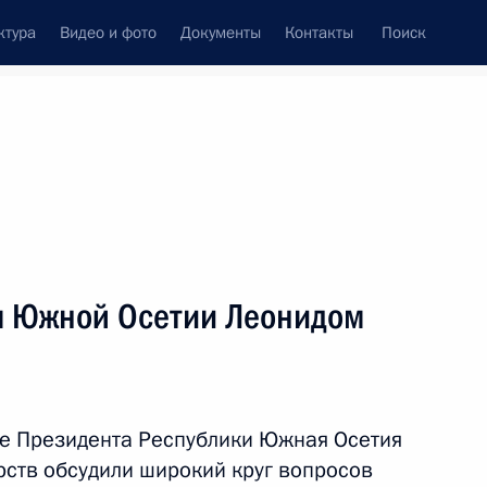
ктура
Видео и фото
Документы
Контакты
Поиск
Все персоны
м Южной Осетии Леонидом
Подписаться на ленту
ле Президента Республики Южная Осетия
рств обсудили широкий круг вопросов