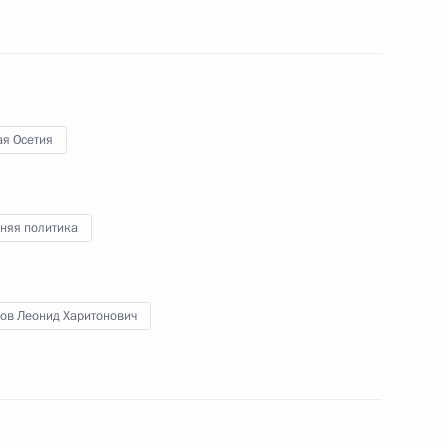
сетии Леониду Тибилову
я Осетия
няя политика
ти Южной Осетии
лов Леонид Харитонович
 и Абхазии с пятой
еренитета этих республик