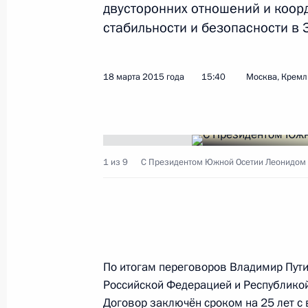
двусторонних отношений и коор
Встреча с Президентом Южной Осе
стабильности и безопасности в 
21 марта 2017 года, 16:30
18 марта 2015 года
15:40
Москва, Кремл
Встреча с Президентом Южной Осе
31 марта 2016 года, 15:10
1 из 9
С Президентом Южной Осетии Леонидом 
Поздравление Президенту Южной О
с Днём Республики
20 сентября 2015 года, 11:00
По итогам переговоров Владимир Пут
Российской Федерацией и Республикой
Встреча с Президентом Южной Осе
Договор заключён сроком на 25 лет с