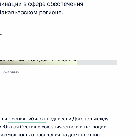
динации в сфере обеспечения
тии Леонидом Тибиловым
Закавказском регионе.
ь
тии Леонидом Тибиловым
Тибиловым.
сетии Леониду Тибилову
ин и
Леонид Тибилов
подписали Договор между
 Южная Осетия о союзничестве и интеграции.
тии Леонидом Тибиловым
 возможностью продления на десятилетние