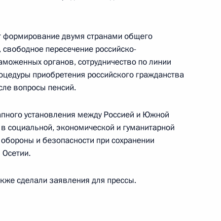
ет формирование двумя странами общего
идентом Южной Осетии
, свободное пересечение российско-
аможенных органов, сотрудничество по линии
роцедуры приобретения российского гражданства
сле вопросы пенсий.
апного установления между Россией и Южной
том Южной Осетии Леонидом
 в социальной, экономической и гуманитарной
 обороны и безопасности при сохранении
 Осетии.
кже сделали заявления для прессы.
тии Леонидом Тибиловым