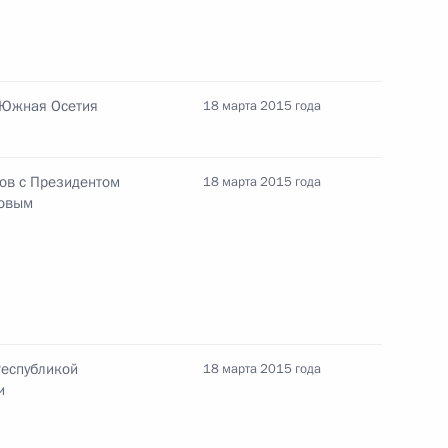
ереговоров с Президентом
 Южная Осетия
ом Тибиловым
18 марта 2015 года
ров с Президентом
18 марта 2015 года
ловым
публики Южная Осетия
Республикой
18 марта 2015 года
идентом Южной Осетии
и