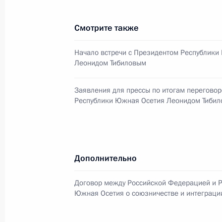
Смотрите также
Заявления для прессы по итогам п
Начало встречи с Президентом Республики
Республики Южная Осетия Леонид
Леонидом Тибиловым
18 марта 2015 года, 15:30
Заявления для прессы по итогам перегово
Республики Южная Осетия Леонидом Тиби
Начало встречи с Президентом Рес
Леонидом Тибиловым
18 марта 2015 года, 14:25
Дополнительно
Договор между Российской Федерацией и 
Владимир Путин встретится с През
Южная Осетия о союзничестве и интеграци
Леонидом Тибиловым