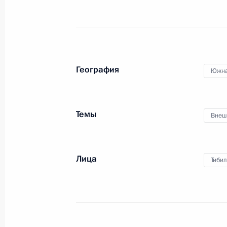
13 марта 2015 года, 15:00
Поздравление Президенту Южной О
с Днём независимости
География
Южна
20 сентября 2014 года, 13:20
Темы
Внеш
Поздравление с Днём независимос
20 сентября 2013 года, 10:00
Лица
Тиби
Поздравления главам Южной Осетии
годовщиной признания Россией сув
26 августа 2013 года, 11:00