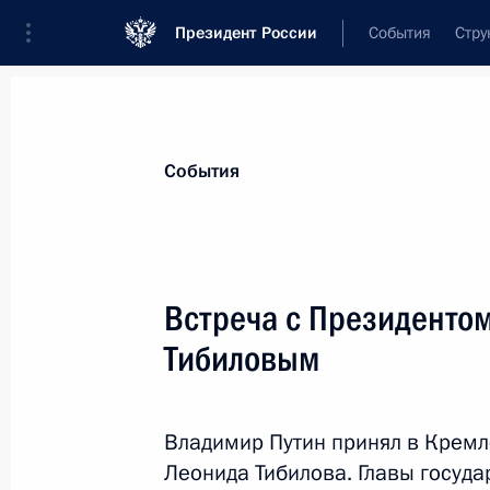
Президент России
События
Стру
Материалы по выбранной персоне
События
Тибилов
,
Леонид
Харитонович
Встреча с Президенто
Тибиловым
Лента событий
Владимир Путин принял в Крем
Леонида Тибилова. Главы госуда