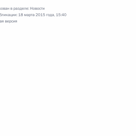
ован в разделе:
Новости
бликации:
18 марта 2015 года, 15:40
ая версия
тии Леонидом Тибиловым
идентом Южной Осетии
стречи с Президентом Южной