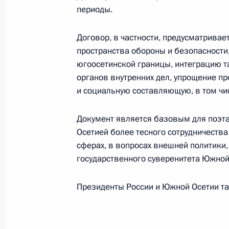
1 июня 2015 года, 16:10
периоды.
Договор, в частности, предусматрива
Владимир Путин встретится с През
пространства обороны и безопасности
Леонидом Тибиловым
югоосетинской границы, интеграцию т
органов внутренних дел, упрощение п
31 мая 2015 года, 15:05
и социальную составляющую, в том чи
Документ является базовым для поэт
Телефонный разговор с Президен
Осетией более тесного сотрудничества
Тибиловым
сферах, в вопросах внешней политики,
государственного суверенитета Южной
3 апреля 2015 года, 15:35
Президенты России и Южной Осетии та
Встреча с Президентом Южной Осе
18 марта 2015 года, 15:40