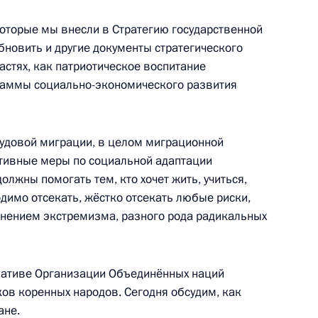
 и Владимиром Уриным
которые мы внесли в Стратегию государственной
бновить и другие документы стратегического
ластях, как патриотическое воспитание
граммы социально-экономического развития
ть предыдущие материалы
трудовой миграции, в целом миграционной
тивные меры по социальной адаптации
лжны помогать тем, кто хочет жить, учиться,
одимо отсекать, жёстко отсекать любые риски,
енно-Морского Флота
анением экстремизма, разного рода радикальных
циативе Организации Объединённых наций
в коренных народов. Сегодня обсудим, как
ане.