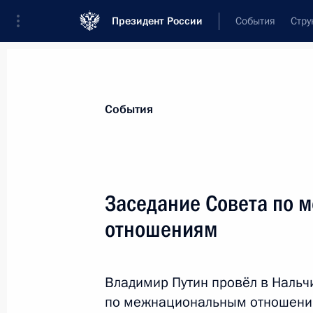
Президент России
События
Стру
Материалы по выбранной персоне
События
Мединский
,
Владимир
Ростиславович
помощник Президента
Заседание Совета по 
отношениям
Биография
Лента событий
Владимир Путин провёл в Нальч
по межнациональным отношени