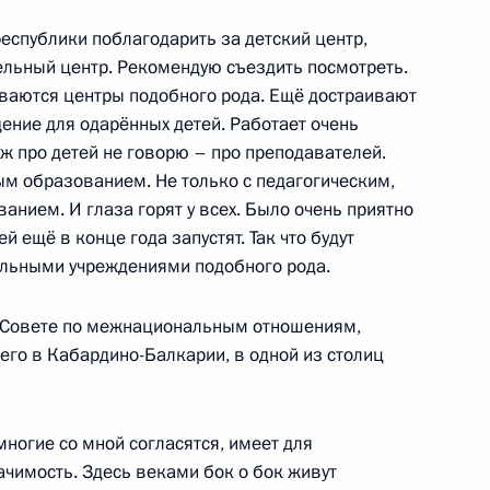
еспублики поблагодарить за детский центр,
ельный центр. Рекомендую съездить посмотреть.
виваются центры подобного рода. Ещё достраивают
дение для одарённых детей. Работает очень
вскому
уж про детей не говорю – про преподавателей.
ым образованием. Не только с педагогическим,
анием. И глаза горят у всех. Было очень приятно
й ещё в конце года запустят. Так что будут
нальными учреждениями подобного рода.
ие в работе форума «История
а Совете по межнациональным отношениям,
его в Кабардино-Балкарии, в одной из столиц
ворову
многие со мной согласятся, имеет для
чимость. Здесь веками бок о бок живут