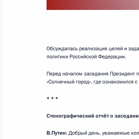
В Тверской области завершилась о
экспедиция «Ржев. Калининский фр
29 апреля 2021 года, 17:00
Обсуждалась реализация целей и зада
политики Российской Федерации.
В Севастополе открыт памятник па
Перед началом заседания Президент 
войны
«Солнечный город», где ознакомился 
22 апреля 2021 года, 20:00
* * *
Стенографический отчёт о заседан
Владимир Мединский принял участ
закладного камня на месте будуще
В.Путин:
Добрый день, уважаемые кол
Кронштадтского восстания