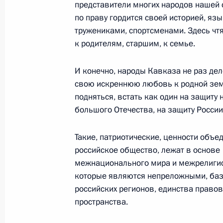
представители многих народов нашей 
по праву гордится своей историей, яз
тружениками, спортсменами. Здесь чтя
В Тверской области завершилась п
к родителям, старшим, к семье.
Калининский фронт»
И конечно, народы Кавказа не раз де
17 сентября 2020 года, 13:00
свою искреннюю любовь к родной зем
подняться, встать как один на защиту
большого Отечества, на защиту России
Заседание Совета по межнациона
29 ноября 2019 года, 18:20
Такие, патриотические, ценности объе
российское общество, лежат в основе
межнационального мира и межрелигио
которые являются непреложными, баз
Встреча с Министром культуры Вл
российских регионов, единства правов
20 ноября 2019 года, 18:40
пространства.