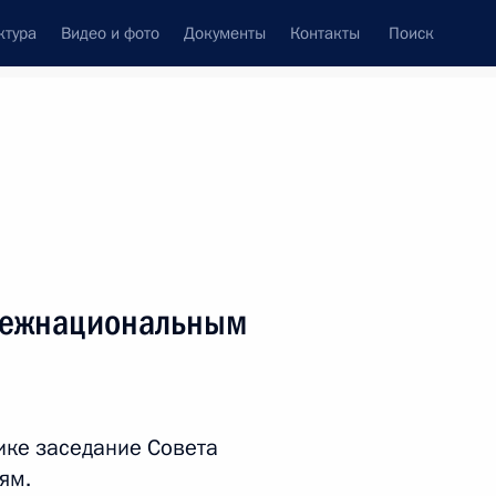
ктура
Видео и фото
Документы
Контакты
Поиск
Все персоны
межнациональным
Подписаться на ленту
ике заседание Совета
ям.