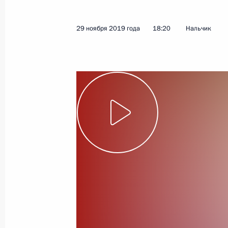
Показа
29 ноября 2019 года
18:20
Нальчик
Первое заседание Межведомствен
по историческому просвещению
28 сентября 2021 года, 17:00
Рабочая поездка Владимира Медин
2 июля 2021 года, 17:00
Церемония открытия памятника Ми
и Юрьевскому Питириму
16 мая 2021 года, 17:30