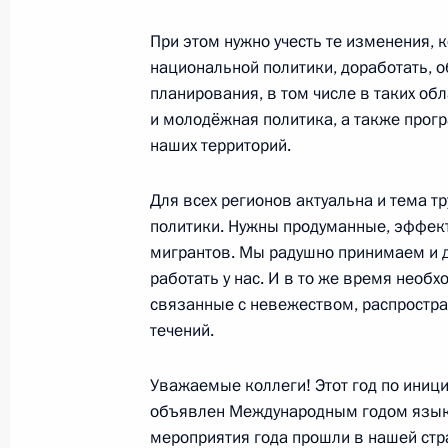
Встреча с Владимиром Мединским
При этом нужно учесть те изменения, 
17 февраля 2017 года, 14:25
национальной политики, доработать, о
планирования, в том числе в таких об
и молодёжная политика, а также про
наших территорий.
Показа
Для всех регионов актуальна и тема 
политики. Нужны продуманные, эффек
мигрантов. Мы радушно принимаем и до
работать у нас. И в то же время необх
Встреча с военнослужащими Во
связанные с невежеством, распростр
течений.
26 июля 2026 года
Уважаемые коллеги! Этот год по ини
объявлен Международным годом языко
мероприятия года прошли в нашей стр