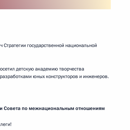
чередная поисковая
онт»
ч Стратегии государственной национальной
вшим в годы Гражданской
посетил детскую академию творчества
с разработками юных конструкторов и инженеров.
ии Совета по межнациональным отношениям
ие в церемонии открытия
го монумента жертвам
леги!