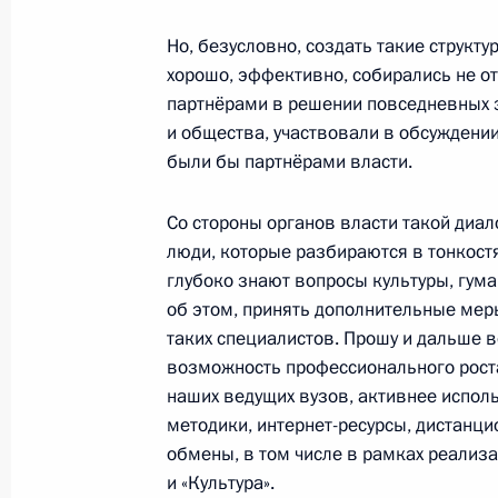
16 января 2018 года, 16:40
Но, безусловно, создать такие структу
хорошо, эффективно, собирались не от
Встреча с Министром культуры Вл
партнёрами в решении повседневных з
и общества, участвовали в обсуждении
13 ноября 2017 года, 12:25
были бы партнёрами власти.
Со стороны органов власти такой диа
Совещание с членами Правительст
люди, которые разбираются в тонкост
глубоко знают вопросы культуры, гума
26 апреля 2017 года, 14:00
об этом, принять дополнительные ме
таких специалистов. Прошу и дальше в
возможность профессионального рост
Заседание оргкомитета «Победа»
наших ведущих вузов, активнее испо
20 апреля 2017 года, 14:30
методики, интернет-ресурсы, дистанц
обмены, в том числе в рамках реализ
и «Культура».