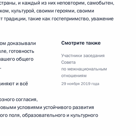
страны, и каждый из них неповторим, самобытен,
ыком, культурой, своими героями, своими
т традиции, такие как гостеприимство, уважение
оисковая экспедиция «Ржев.
Смотрите также
лом доказывали
ле, готовность
Участники заседания
 нашего общего
Совета
.
по межнациональным
льным отношениям
отношениям
диняют и всё
29 ноября 2019 года
зного согласия,
овыми условиями устойчивого развития
адимиром Мединским
ого поля, образовательного и культурного