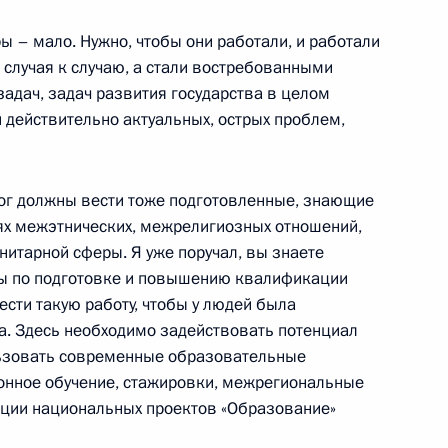
ры – мало. Нужно, чтобы они работали, и работали
 случая к случаю, а стали востребованными
адимиром Мединским
адач, задач развития государства в целом
 действительно актуальных, острых проблем,
лог должны вести тоже подготовленные, знающие
ва
ях межэтнических, межрелигиозных отношений,
нитарной сферы. Я уже поручал, вы знаете
ры по подготовке и повышению квалификации
ести такую работу, чтобы у людей была
а. Здесь необходимо задействовать потенциал
льзовать современные образовательные
ионное обучение, стажировки, межрегиональные
ации национальных проектов «Образование»