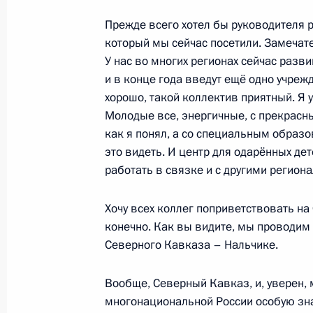
15 марта 2021 года, 17:00
Прежде всего хотел бы руководителя р
который мы сейчас посетили. Замечат
У нас во многих регионах сейчас раз
и в конце года введут ещё одно учреж
Открытие памятника Петру Котляре
хорошо, такой коллектив приятный. Я 
28 ноября 2020 года, 12:20
Молодые все, энергичные, с прекрасн
как я понял, а со специальным образов
это видеть. И центр для одарённых дете
работать в связке и с другими регио
Владимир Мединский принял участ
для будущего. Новый взгляд»
Хочу всех коллег поприветствовать н
5 октября 2020 года, 19:00
конечно. Как вы видите, мы проводим 
Северного Кавказа – Нальчике.
Открытие памятника Александру Су
Вообще, Северный Кавказ, и, уверен, 
многонациональной России особую зна
26 сентября 2020 года, 18:00