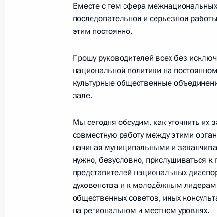
Вместе с тем сфера межнациональных 
Встреча с Министром культуры Вл
последовательной и серьёзной работы
этим постоянно.
26 июля 2019 года, 12:00
Прошу руководителей всех без исключ
национальной политики на постоянном
Заседание оргкомитета «Победа»
культурные общественные объединения
зале.
12 декабря 2018 года, 14:45
Мы сегодня обсудим, как уточнить их 
совместную работу между этими орган
Встреча с главой Минкультуры Вл
начиная муниципальными и заканчива
7 ноября 2018 года, 15:05
нужно, безусловно, прислушиваться к
представителей национальных диаспор,
духовенства и к молодёжным лидерам.
общественных советов, иных консульта
Совещание с членами Правительст
на региональном и местном уровнях.