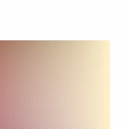
ть следующие материалы
ной комиссии
ского в Грецию
трополиту Волоколамскому