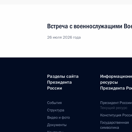
Встреча с военнослужащими Во
26 июля 2026 года
Разделы сайта
Информацион
Президента
ресурсы
России
Президента Ро
События
Президент России
Текущий ресурс
Структура
Конституция Росс
Видео и фото
Государственная
Документы
символика