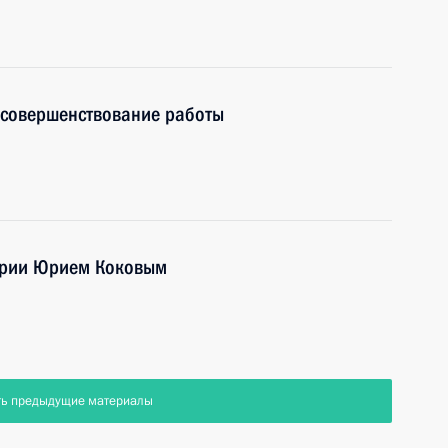
 совершенствование работы
арии Юрием Коковым
ть предыдущие материалы