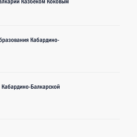
Балкарии Казбеком Коковым
образования Кабардино-
ы Кабардино-Балкарской