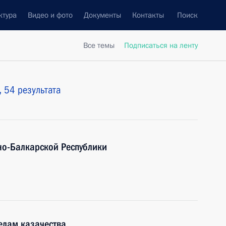
ктура
Видео и фото
Документы
Контакты
Поиск
Все темы
Подписаться на ленту
,
54 результата
но-Балкарской Республики
елам казачества