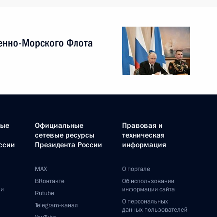
енно-Морского Флота
ные
Официальные
Правовая и
сетевые ресурсы
техническая
ссии
Президента России
информация
MAX
О портале
ВКонтакте
Об использовании
ии
информации сайта
Rutube
О персональных
Telegram-канал
данных пользователей