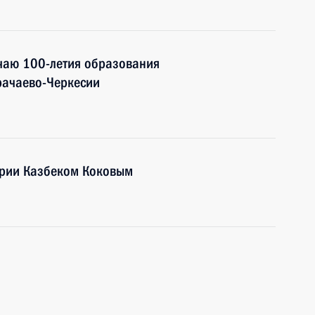
учаю 100-летия образования
рачаево-Черкесии
арии Казбеком Коковым