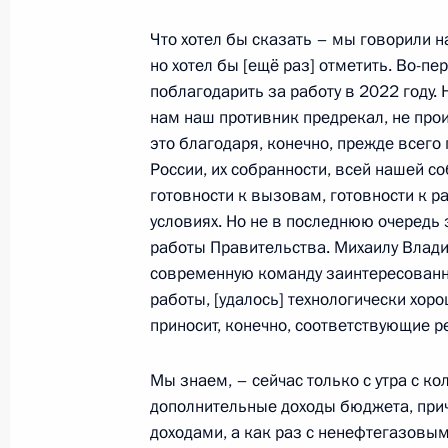
Что хотел бы сказать – мы говорили на
Встреча по вопросам развития пр
но хотел бы [ещё раз] отметить. Во-пер
3 августа 2023 года, 14:00
поблагодарить за работу в 2022 году. Н
нам наш противник предрекал, не про
это благодаря, конечно, прежде всего
Совещание по развитию речного су
России, их собранности, всей нашей со
готовности к вызовам, готовности к р
20 июня 2023 года, 19:05
условиях. Но не в последнюю очередь 
работы Правительства. Михаилу Влад
современную команду заинтересованн
Встреча с членами Общероссийско
работы, [удалось] технологически хоро
«Деловая Россия»
приносит, конечно, соответствующие р
26 мая 2023 года, 18:30
Мы знаем, – сейчас только с утра с ко
дополнительные доходы бюджета, прич
доходами, а как раз с ненефтегазовы
Заседание Президиума Государстве