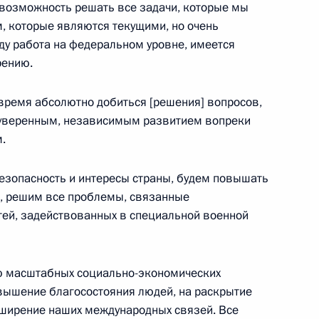
 возможность решать все задачи, которые мы
м, которые являются текущими, но очень
у работа на федеральном уровне, имеется
рению.
 заводов в Калининградской
время абсолютно добиться [решения] вопросов,
урге
суверенным, независимым развитием вопреки
.
езопасность и интересы страны, будем повышать
ва
о, решим все проблемы, связанные
тей, задействованных в специальной военной
ю масштабных социально-экономических
ышленного комплекса
вышение благосостояния людей, на раскрытие
сширение наших международных связей. Все