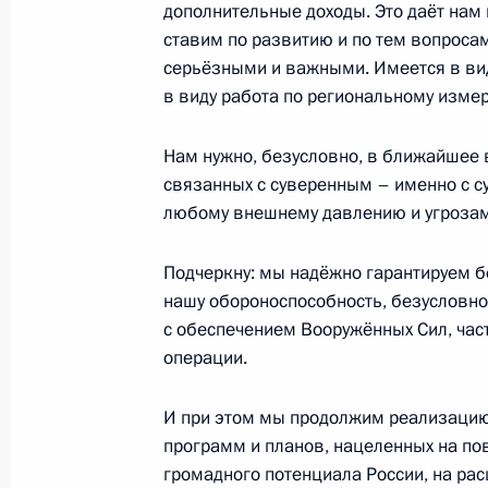
дополнительные доходы. Это даёт нам
4 апреля 2023 года, 14:50
ставим по развитию и по тем вопроса
серьёзными и важными. Имеется в вид
в виду работа по региональному изме
Открытие новых фармацевтических
Нам нужно, безусловно, в ближайшее 
области, Мордовии и Санкт-Петерб
связанных с суверенным – именно с 
30 марта 2023 года, 16:35
любому внешнему давлению и угрозам
Подчеркну: мы надёжно гарантируем б
Совещание с членами Правительст
нашу обороноспособность, безусловн
с обеспечением Вооружённых Сил, час
15 февраля 2023 года, 18:55
операции.
И при этом мы продолжим реализаци
Совещание по развитию лесопром
программ и планов, нацеленных на по
громадного потенциала России, на ра
10 февраля 2023 года, 16:10