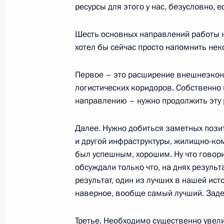
ресурсы для этого у нас, безусловно, е
Шесть основных направлений работы на
Заседание Совета по науке и обра
хотел бы сейчас просто напомнить нек
8 февраля 2023 года, 18:50
Первое – это расширение внешнеэкон
логистических коридоров. Собственно 
направлению – нужно продолжить эту 
Совещание с членами Правительст
11 января 2023 года, 15:50
Далее. Нужно добиться заметных пози
и другой инфраструктуры, жилищно-ком
был успешным, хорошим. Ну что говор
Запуск завода «Титан-Полимер»
обсуждали только что, на днях резуль
результат, один из лучших в нашей ист
28 декабря 2022 года, 16:30
наверное, вообще самый лучший. Заде
Третье. Необходимо существенно увел