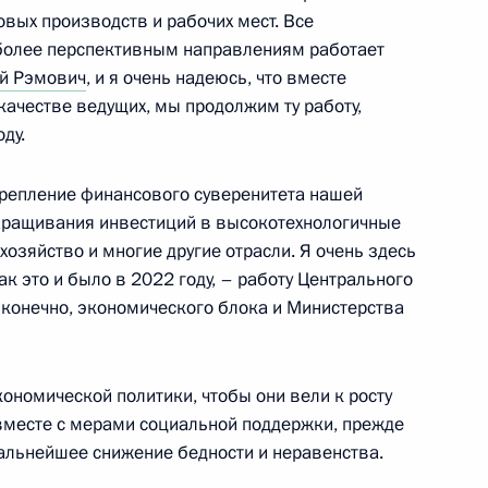
а «Якутия» и подъёма
вых производств и рабочих мест. Все
е «Урал»
иболее перспективным направлениям работает
й Рэмович
, и я очень надеюсь, что вместе
качестве ведущих, мы продолжим ту работу,
ду.
ва
крепление финансового суверенитета нашей
наращивания инвестиций в высокотехнологичные
озяйство и многие другие отрасли. Я очень здесь
к это и было в 2022 году, – работу Центрального
 конечно, экономического блока и Министерства
 направлению
ономической политики, чтобы они вели к росту
 вместе с мерами социальной поддержки, прежде
дальнейшее снижение бедности и неравенства.
судостроительной