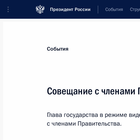
Президент России
События
Стру
Материалы по выбранной персоне
События
Мантуров
,
Денис
Валентинович
Первый заместитель Председателя Пр
Совещание с членами 
Федерации
Глава государства в режиме в
Лента событий
с членами Правительства.