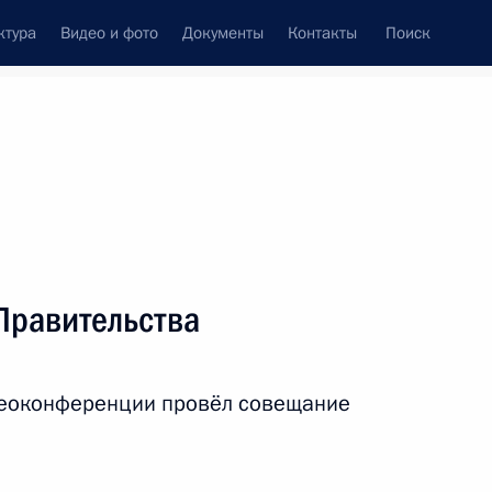
ктура
Видео и фото
Документы
Контакты
Поиск
Все персоны
авительства Российской
Правительства
идеоконференции провёл совещание
Подписаться на ленту