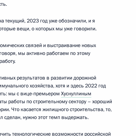
сть.
 текущий, 2023 год уже обозначили, и я
зованию
оторые вещи, о которых мы уже говорили.
омических связей и выстраивание новых
говоря, мы активно работаем по этому
работу.
ва
тивных результатов в развитии дорожной
мунального хозяйства, хотя и здесь 2022 год
ить: мы с вице-премьером
Хуснуллиным
таты работы по строительному сектору – хороший
ории. Что касается жилищного строительства, то,
л сделан, нужно этот темп выдержать.
ичить технологические возможности российской