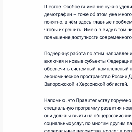
промышленности
Шестое. Особое внимание нужно удели
демографии – тоже об этом уже много 
18 августа 2022 года, 19:25
понятно, в чём здесь главные проблем
чтобы их решить. Имею в виду в том ч
повышение доступности современного 
Совещание по вопросам развития 
Подчеркну: работа по этим направлен
1 августа 2022 года, 13:10
включая и новые субъекты Федерации
обеспечить системный, комплексный п
экономическое пространство России Д
1 августа Президент проведёт сов
Запорожской и Херсонской областей.
металлургического комплекса
31 июля 2022 года, 15:00
Напомню, что Правительству поручено
специальную программу развития новы
они должны выйти на общероссийский 
социальных услуг, по многим другим 
Совещание с членами Правительст
федеральные ведомства, коллег в рег