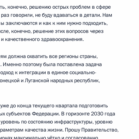
ть, конечно, решению острых проблем в сфере
раз говорили, не буду вдаваться в детали. Нам
ы заключаются и как к ним нужно подходить,
исле, конечно, решение этих вопросов через
и качественного здравоохранения.
металлургического комплекса
иям должна охватить все регионы страны,
. Именно поэтому была поставлена задача
одход к интеграции в единое социально-
онецкой и Луганской народных республик,
ещание по вопросам развития
 уже до конца текущего квартала подготовить
х субъектов Федерации. В горизонте 2030 года
уровень по состоянию инфраструктуры, уровню
параметрам качества жизни. Прошу Правительство,
ва
ионах максимально чётко и согласованно