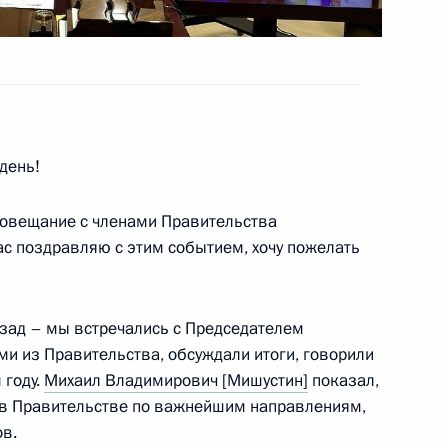
ва
день!
точных городов
совещание с членами Правительства
ас поздравляю с этим событием, хочу пожелать
азад – мы встречались с Председателем
ому развитию
ми из Правительства, обсуждали итоги, говорили
 году.
Михаил Владимирович [Мишустин]
показал,
 в Правительстве по важнейшим направлениям,
ов.