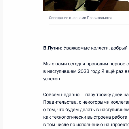
Совещание с членами Правительства
Совещание с членами Правительст
27 сентября 2023 года, 16:10
В.Путин:
Уважаемые коллеги, добрый 
Совещание по развитию дальневос
Мы с вами сегодня проводим первое 
5 сентября 2023 года, 18:15
в наступившем 2023 году. Я ещё раз в
успехов.
Совсем недавно – пару-тройку дней н
Заседание Совета по стратегическ
Правительства, с некоторыми коллега
и национальным проектам
о том, что будем делать в наступившем
22 августа 2023 года, 19:05
как технологически выстроена работа
в том числе по исполнению нацпроект