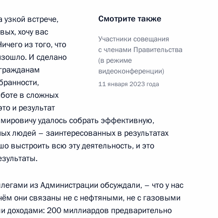
Смотрите также
 узкой встрече,
омышленности
вых, хочу вас
Участники совещания
ичего из того, что
с членами Правительства
изошло. И сделано
(в режиме
 гражданам
видеоконференции)
доходства
бранности,
11 января 2023 года
аботе в сложных
это и результат
имировичу удалось собрать эффективную,
ых людей – заинтересованных в результатах
й общественной организации
шо выстроить всю эту деятельность, и это
езультаты.
ллегами из Администрации обсуждали, – что у нас
ём они связаны не с нефтяными, не с газовыми
ми доходами: 200 миллиардов предварительно
нного Совета