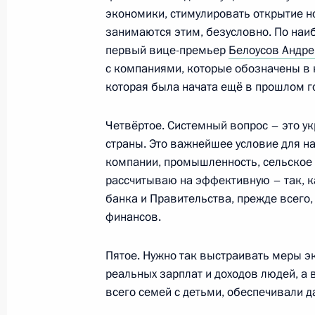
Церемония спуска на воду ледокол
экономики, стимулировать открытие но
государственного флага на ледокол
занимаются этим, безусловно. По на
первый вице-премьер
Белоусов Андре
22 ноября 2022 года, 14:00
с компаниями, которые обозначены в 
которая была начата ещё в прошлом го
Совещание с членами Правительст
Четвёртое. Системный вопрос – это у
16 ноября 2022 года, 14:55
страны. Это важнейшее условие для 
компании, промышленность, сельское х
рассчитываю на эффективную – так, ка
банка и Правительства, прежде всего,
Заседание комиссии Госсовета по
финансов.
«Промышленность»
5 октября 2022 года, 18:00
Пятое. Нужно так выстраивать меры эк
реальных зарплат и доходов людей, а
всего семей с детьми, обеспечивали 
Совещание по вопросам развития 