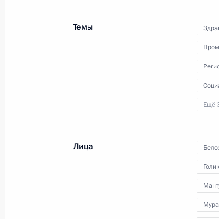
В Государственном мемориальном
Темы
музее обороны и блокады
Здра
Ленинграда прошла встреча
Пром
Владимира Путина с ветеранами
Великой Отечественной войны,
Реги
жителями блокадного Ленинграда
и представителями общественных
Соци
патриотических объединений.
Ещё 
Комментарий телеканалу
Лица
Бело
«Россия»
Голи
Мант
Мура
13 января 2023 года
Аудио, 3 мин.