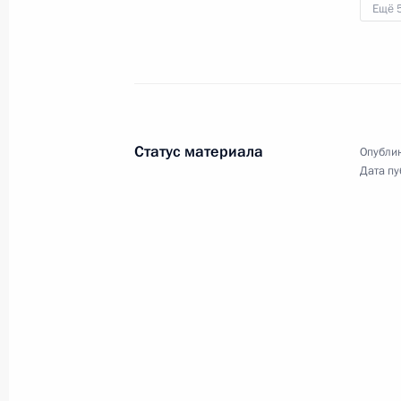
Ещё 
Перед отлётом из Уфы Владимир
Путин дал комментарий
журналисту телеканала «Россия 1»
Павлу Зарубину.
Статус материала
Опублик
Дата пу
Совещание с членами
Правительства
11 января 2023 года
Аудио, 58 мин.
Глава государства в режиме
видеоконференции провёл
совещание с членами
Правительства.