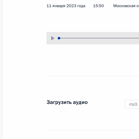
11 января 2023 года
15:50
Московская о
24 января 2023 года
Аудио, 1 ч.
Владимир Путин в режиме
видеоконференции провёл
очередное совещание с членами
Правительства. Основная тема
встречи – развитие внутреннего
туризма в 2023 году. Обсуждался
также ряд текущих вопросов.
Встреча с ветеранами Великой
Загрузить аудио
Отечественной войны, жителями
mp3,
блокадного Ленинграда
и представителями общественных
патриотических объединений
18 января 2023 года
Аудио, 1 ч.