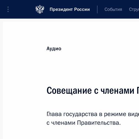
Президент России
События
Стру
Видеозаписи
Фотографии
Аудиозапи
Все материалы
Выступления
Совещан
Аудио
Показа
Совещание с членами 
Совещание с членами
Глава государства в режиме в
Правительства
с членами Правительства.