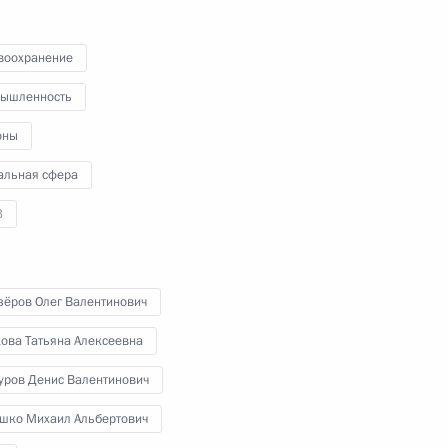
Глава государства провёл
в режиме видеоконференции
воохранение
совещание по экономическим
ышленность
вопросам.
оны
альная сфера
3
Поздравление по случаю Дня
зёров Олег Валентинович
работника прокуратуры
кова Татьяна Алексеевна
уров Денис Валентинович
шко Михаил Альбертович
12 января 2023 года
Аудио, 3 мин.