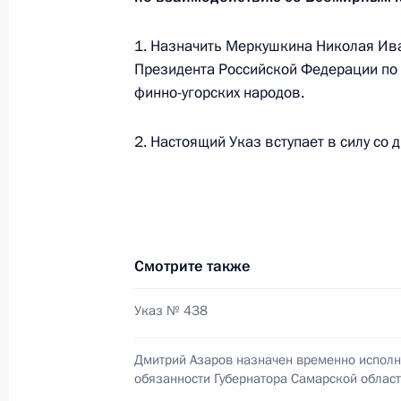
Встреча с губернатором Самарско
1. Назначить Меркушкина Николая Ив
Меркушкиным
Президента Российской Федерации по
6 июня 2016 года, 14:15
финно-угорских народов.
2. Настоящий Указ вступает в силу со 
Рабочая встреча с губернатором 
Меркушкиным
1 декабря 2015 года, 13:10
Смотрите также
Заседание рабочей группы по подг
Указ № 438
Совета по развитию физической ку
и оргкомитета «Россия-2018»
Дмитрий Азаров назначен временно испо
22 сентября 2015 года, 13:30
обязанности Губернатора Самарской облас