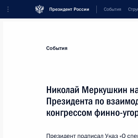
Президент России
События
Стру
Материалы по выбранной персоне
События
Меркушкин
,
Николай
Иванович
Специальный представитель Президен
Николай Меркушкин на
со Всемирным конгрессом финно-угор
Президента по взаимо
конгрессом финно-уго
Лента событий
Президент подписал Указ «О сп