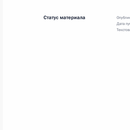
Рабочая встреча с губернатором 
Статус материала
Опублик
Меркушкиным
Дата пу
Текстов
4 июня 2014 года, 09:10
Селекторное совещание по ситуаци
области
19 июня 2013 года, 10:45
Совещание по вопросам школьног
6 июня 2013 года, 15:45