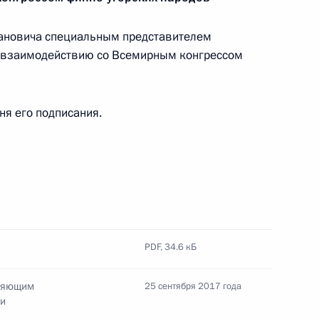
й области Николаем
ановича специальным представителем
 взаимодействию со Всемирным конгрессом
дня его подписания.
Самарской области Николаем
отовке совместного заседания
PDF,
34.6 кБ
льтуры и спорта
лняющим
25 сентября 2017 года
ти