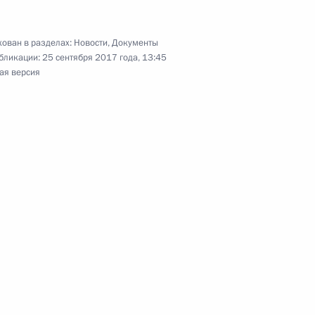
Самарской области Николаем
ован в разделах:
Новости
,
Документы
бликации:
25 сентября 2017 года, 13:45
ая версия
и на полигоне в Самарской
о образования