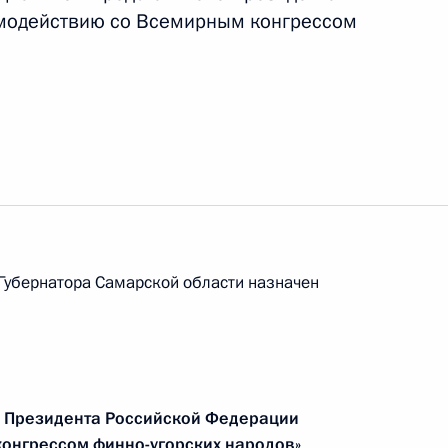
модействию со Всемирным конгрессом
но исполняющим обязанности
убернатора Самарской области назначен
представителем Президента
конгрессом финно-угорских
е Президента Российской Федерации
онгрессом финно-угорских народов»