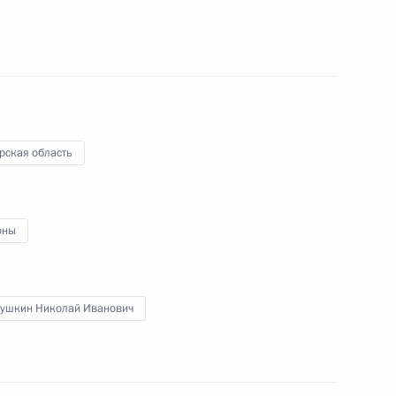
ической культуры и спорта
рская область
совершенствования сети
оны
натора Самарской области
ушкин Николай Иванович