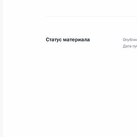
12 сентября 2014 года
Аудио, 8 мин.
Статус материала
Опублик
Дата пу
Празднование 100-летия
единения Тывы и России