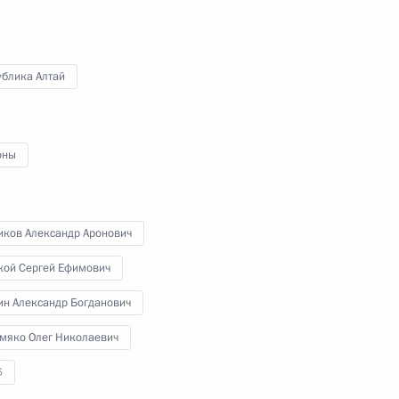
18 сентября 2014 года
Аудио, 12 мин.
ублика Алтай
оны
иков Александр Аронович
кой Сергей Ефимович
ин Александр Богданович
Совещание по вопросу разработки
проекта госпрограммы вооружения
мяко Олег Николаевич
на 2016–2025 годы
6