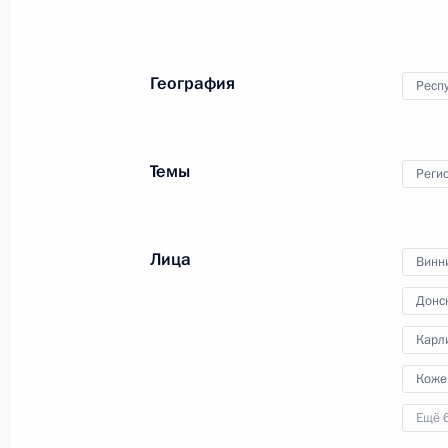
19 сентября 2014 года
Аудио, 2 мин.
География
Респ
Темы
Реги
Лица
Винн
Донс
Карл
Заседание Совета глав
Коже
государств ШОС
Ещё 