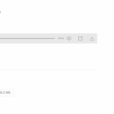
19 сентября 2014 года
Аудио, 6 мин.
к
00:00
Заседание Государственного
9.2 МБ
совета