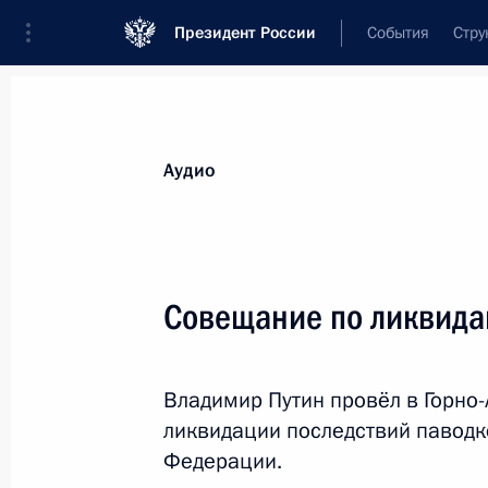
Президент России
События
Стру
Видеозаписи
Фотографии
Аудиозапи
Все материалы
Выступления
Совещан
Аудио
Показа
Совещание по ликвида
Выступление на встрече глав
Владимир Путин провёл в Горно
государств – участников IV
Каспийского саммита в узком
ликвидации последствий паводк
составе
Федерации.