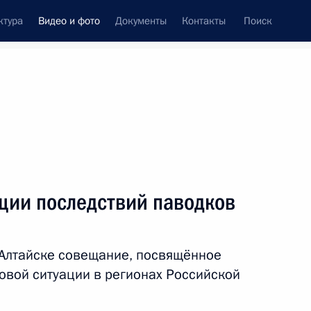
ктура
Видео и фото
Документы
Контакты
Поиск
си
ия, встречи
Встречи со СМИ
сентябрь, 2014
ть следующие материалы
ции последствий паводков
Встреча с молодыми
-Алтайске совещание, посвящённое
учёными-ядерщиками
овой ситуации в регионах Российской