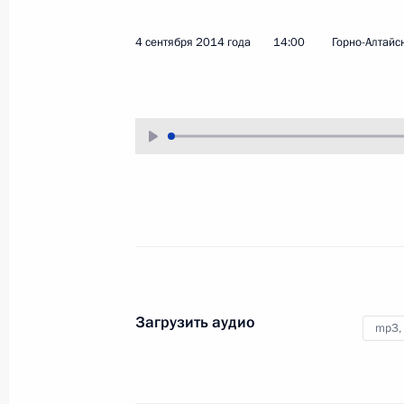
29 сентября 2014 года
Аудио, 3 мин.
4 сентября 2014 года
14:00
Горно-Алтайс
Выступление на церемонии
Загрузить аудио
mp3,
запуска производства ПВХ
на заводе «РусВинил»