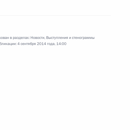
10 сентября 2014 года
Аудио, 12 мин.
ован в разделах:
Новости
,
Выступления и стенограммы
бликации:
4 сентября 2014 года, 14:00
Совещание по ликвидации
последствий паводков