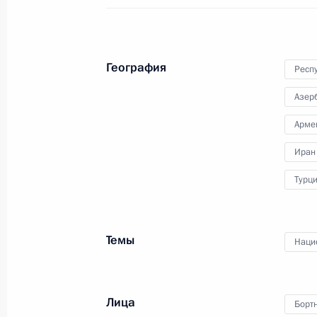
Встреча с главой МИД России Сер
14 февраля 2022 года, 15:30
География
Респ
Совещание по решению гуманитарн
Азер
Нагорного Карабаха
Арме
13 ноября 2020 года, 17:15
Иран
Турц
Встреча с Сергеем Лавровым и Се
2 февраля 2019 года, 12:00
Темы
Наци
Встреча с главой МИД России Сер
Лица
Борт