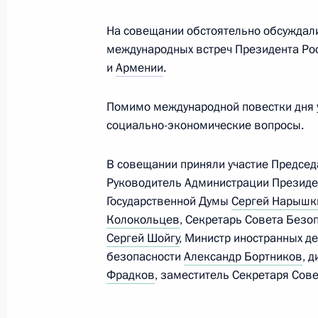
4 ноября 2024 года, 17:50
На совещании обстоятельно обсуждали
международных встреч Президента Ро
и
Армении
.
Встреча с руководством МИД Росси
Помимо международной повестки дня у
14 июня 2024 года, 13:35
социально-экономические вопросы.
В совещании приняли участие Предсе
Президент подписал указы о назна
Руководитель Администрации Презид
Российской Федерации и директор
Государственной Думы
Сергей Нарышк
Колокольцев
, Секретарь Совета Безо
14 мая 2024 года, 21:25
Сергей Шойгу
, Министр иностранных д
безопасности
Александр Бортников
, 
Фрадков
, заместитель Секретаря Сов
Встреча с Министром иностранных 
16 января 2024 года, 20:30