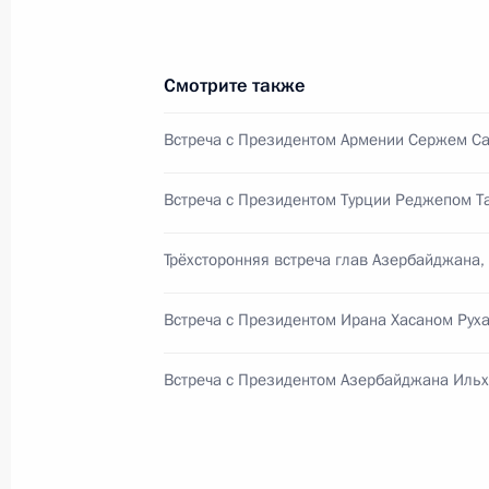
Смотрите также
Совещание с постоянными членами
31 марта 2023 года, 14:15
Встреча с Президентом Армении Сержем С
Встреча с Президентом Турции Реджепом Т
Мария Львова-Белова встретилась
Трёхсторонняя встреча глав Азербайджана,
2 февраля 2023 года, 20:00
Встреча с Президентом Ирана Хасаном Рух
Заседание Совета Безопасности
Встреча с Президентом Азербайджана Иль
21 февраля 2022 года, 18:30