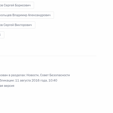
ов Сергей Борисович
кольцев Владимир Александрович
геем Шойгу и Министром
ов Сергей Викторович
м
6
Сергеем Нарышкиным
ован в разделах:
Новости
,
Совет Безопасности
бликации:
11 августа 2016 года, 10:40
ая версия
 Совета Безопасности