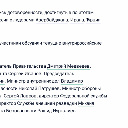
сь договорённости, достигнутые по итогам
ссии с лидерами
Азербайджана
,
Ирана
,
Турции
и
частники обсудили текущие внутрироссийские
датель Правительства
Дмитрий Медведев
,
чении членов Правительства
ента
Сергей Иванов
, Председатель
ов служб
ин
, Министр внутренних дел
Владимир
пасности
Николай Патрушев
, Министр обороны
ел
Сергей Лавров
, директор Федеральной службы
директор Службы внешней разведки
Михаил
ета Безопасности
Рашид Нургалиев
.
дел КНДР Цой Сон Хи