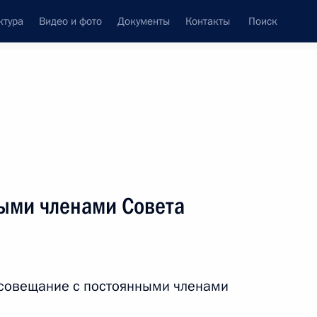
ктура
Видео и фото
Документы
Контакты
Поиск
Все персоны
 Федерации
ыми членами Совета
Подписаться на ленту
 совещание с постоянными членами