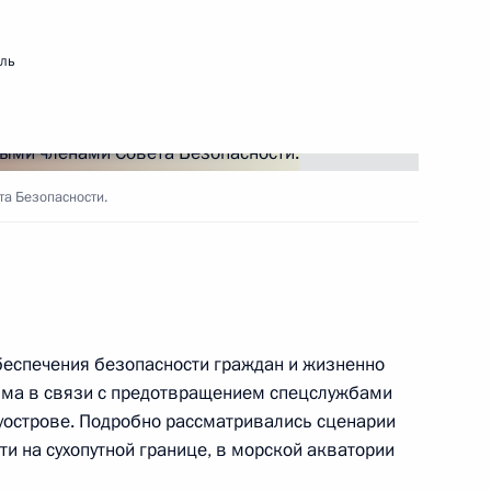
ва
мль
Святого апостола Андрея
а Безопасности.
рация лидеров «Группы
еспечения безопасности граждан и жизненно
ма в связи с предотвращением спецслужбами
уострове. Подробно рассматривались сценарии
и на сухопутной границе, в морской акватории
дел КНДР Цой Сон Хи