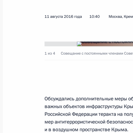
Совещание с членами Правительст
4 июня 2025 года, 17:30
11 августа 2016 года
10:40
Москва, Кре
Сергей Лавров награждён орденом 
Первозванного
1 из 4
Совещание с постоянными членами Совет
21 марта 2025 года, 09:00
Принята Рио-де-Жанейрская декла
двадцати»
Обсуждались дополнительные меры об
важных объектов инфраструктуры Кры
19 ноября 2024 года, 17:00
Российской Федерации теракта на пол
мер антитеррористической безопасност
и в воздушном пространстве Крыма.
Встреча с Министром иностранных 