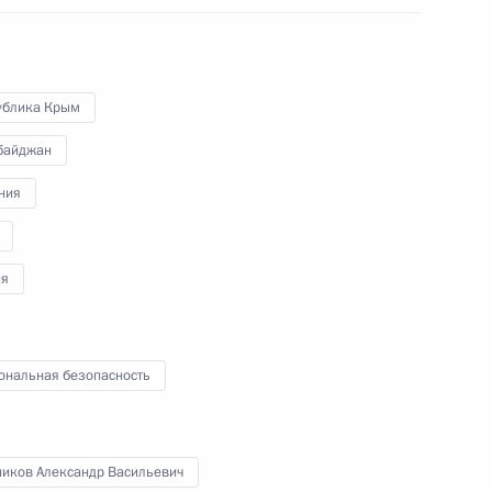
геем Лавровым
ублика Крым
ых вопросов в районе
байджан
ния
ия
ргеем Шойгу
ональная безопасность
геем Лавровым
ников Александр Васильевич