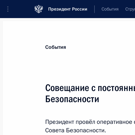
Президент России
События
Стру
Материалы по выбранной персоне
События
Лавров
,
Сергей
Викторович
Министр иностранных дел Российской
Совещание с постоянн
Безопасности
Лента событий
Президент провёл оперативное
Совета Безопасности.