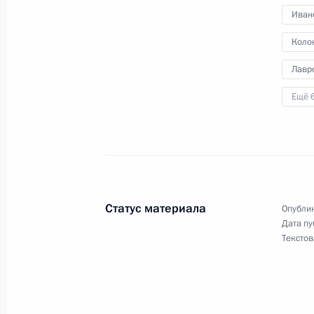
10 февраля 2017 года, 13:55
Иван
Коло
Встреча с Министром обороны Сер
Лавр
иностранных дел Сергеем Лавровы
Ещё 
29 декабря 2016 года, 14:20
Совещание с Сергеем Лавровым, 
и Александром Бортниковым
Статус материала
Опублик
19 декабря 2016 года, 22:45
Дата пу
Текстов
Совещание с постоянными членами
11 августа 2016 года, 10:40