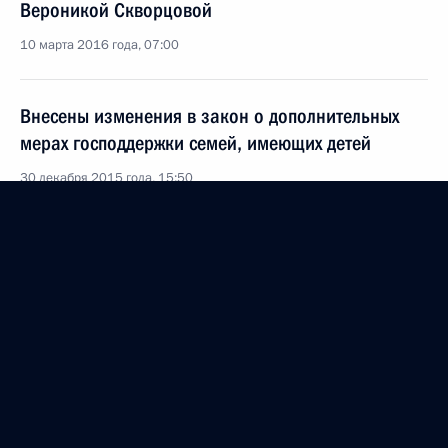
Вероникой Скворцовой
10 марта 2016 года, 07:00
Внесены изменения в закон о дополнительных
мерах господдержки семей, имеющих детей
30 декабря 2015 года, 15:50
Перечень поручений по итогам совещания
с членами Правительства
9 июня 2015 года, 17:00
Встреча с губернатором Московской области
Андреем Воробьёвым
5 июня 2015 года, 12:10