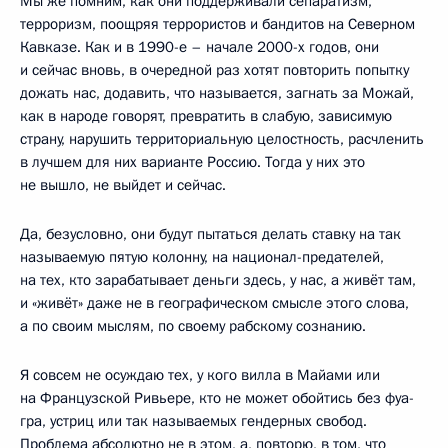
Мы же помним, как они поддерживали сепаратизм,
терроризм, поощряя террористов и бандитов на Северном
Кавказе. Как и в 1990-е – начале 2000-х годов, они
и сейчас вновь, в очередной раз хотят повторить попытку
дожать нас, додавить, что называется, загнать за Можай,
как в народе говорят, превратить в слабую, зависимую
страну, нарушить территориальную целостность, расчленить
в лучшем для них варианте Россию. Тогда у них это
не вышло, не выйдет и сейчас.
Да, безусловно, они будут пытаться делать ставку на так
называемую пятую колонну, на национал-предателей,
на тех, кто зарабатывает деньги здесь, у нас, а живёт там,
и «живёт» даже не в географическом смысле этого слова,
а по своим мыслям, по своему рабскому сознанию.
Я совсем не осуждаю тех, у кого вилла в Майами или
на Французской Ривьере, кто не может обойтись без фуа-
гра, устриц или так называемых гендерных свобод.
Проблема абсолютно не в этом, а, повторю, в том, что