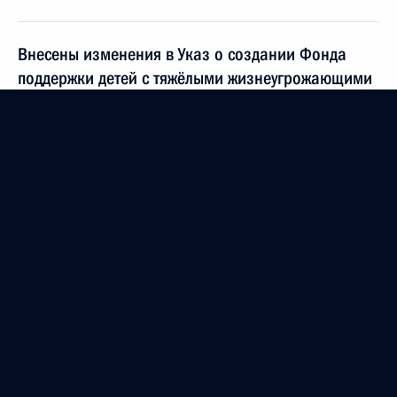
Внесены изменения в Указ о создании Фонда
поддержки детей с тяжёлыми жизнеугрожающими
и хроническими заболеваниями, в том числе
редкими (орфанными) заболеваниями
15 декабря 2022 года, 16:50
Мария Львова-Белова посетила Белгородскую
область
13 декабря 2022 года, 19:00
Уточнены наименования медицинских
организаций, оказывающих помощь больным
туберкулёзом, в целях лучшего обеспечения их