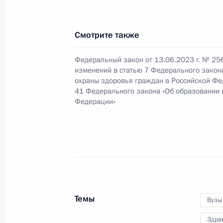
18 мая 2023 года, 14:10
Смотрите также
Подписан закон о запрете продаж
Федеральный закон от 13.06.2023 г. № 25
28 апреля 2023 года, 14:20
изменений в статью 7 Федерального закон
охраны здоровья граждан в Российской Фе
41 Федерального закона «Об образовании 
Федерации»
Подписан закон о штрафах за прод
и продажу табачной продукции не
28 апреля 2023 года, 14:05
Подписан закон, предусматривающ
Темы
Вузы
вычетов на образование и лечение
Здра
28 апреля 2023 года, 12:45