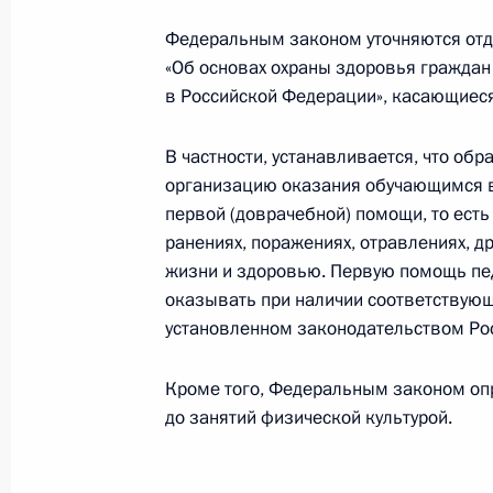
Федеральным законом уточняются от
«Об основах охраны здоровья граждан
Встреча с руководителем фонда «К
в Российской Федерации», касающиес
Александром Ткаченко
1 июня 2023 года, 14:25
В частности, устанавливается, что об
организацию оказания обучающимся в
первой (доврачебной) помощи, то есть
Участникам, организаторам и гостя
ранениях, поражениях, отравлениях, д
конгресса эндокринологов «Персо
жизни и здоровью. Первую помощь пе
и практическое здравоохранение»
оказывать при наличии соответствующ
установленном законодательством Ро
23 мая 2023 года, 10:00
Кроме того, Федеральным законом оп
до занятий физической культурой.
Встреча с губернатором Хабаровс
Дегтярёвым