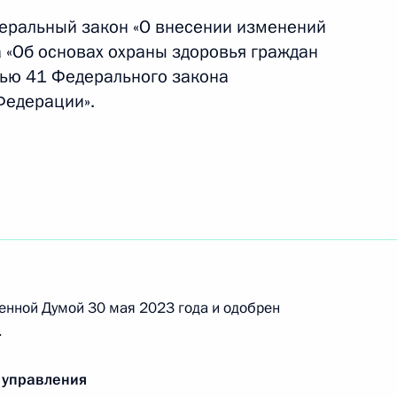
деральный закон «О внесении изменений
нения, регламентирующие
а «Об основах охраны здоровья граждан
охрану здоровья
тью 41 Федерального закона
Федерации».
акона о железнодорожном
енной Думой 30 мая 2023 года и одобрен
.
 реабилитационного центра
 управления