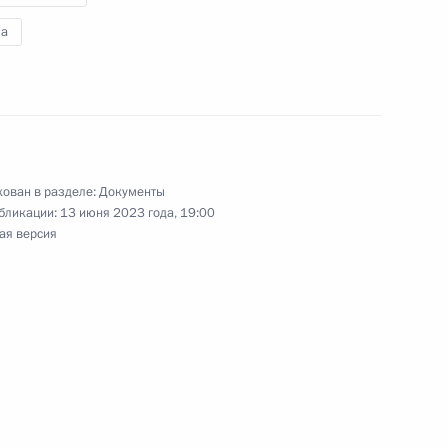
а
ы внесены изменения
ован в разделе:
Документы
тие в XX Всероссийском
бликации:
13 июня 2023 года, 19:00
ая версия
рытии конференции «Папы
 области Михаилом