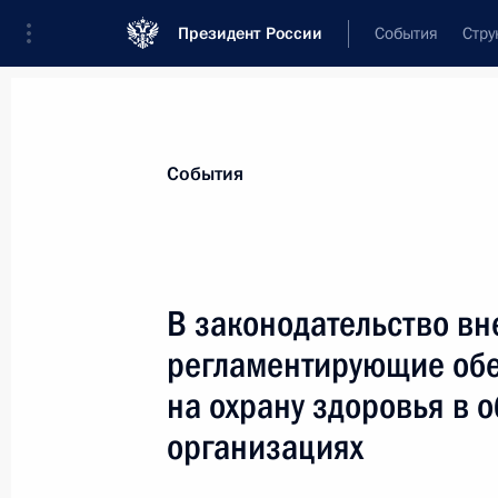
Президент России
События
Стру
Материалы по выбранной теме
События
Здравоохранение,
959 результатов
В законодательство в
Показа
регламентирующие обе
на охрану здоровья в 
Встреча с руководителем ФМБА Ве
организациях
15 июня 2023 года, 00:20