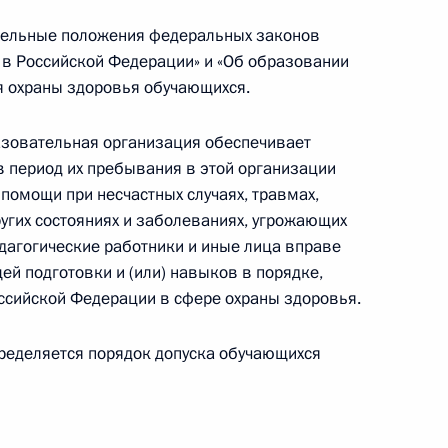
дельные положения федеральных законов
 в Российской Федерации» и «Об образовании
руг добра» протоиереем
я охраны здоровья обучающихся.
разовательная организация обеспечивает
 период их пребывания в этой организации
 помощи при несчастных случаях, травмах,
м X (XXIX) Национального
ругих состояниях и заболеваниях, угрожающих
нализированная медицина
дагогические работники и иные лица вправе
ей подготовки и (или) навыков в порядке,
ссийской Федерации в сфере охраны здоровья.
ределяется порядок допуска обучающихся
кого края Михаилом