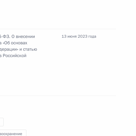
и вейпов несовершеннолетним
6-ФЗ. О внесении
13 июня 2023 года
а «Об основах
дерации» и статью
в Российской
ажу лекарств без рецепта
совершеннолетним
ий увеличение налоговых
воохранение