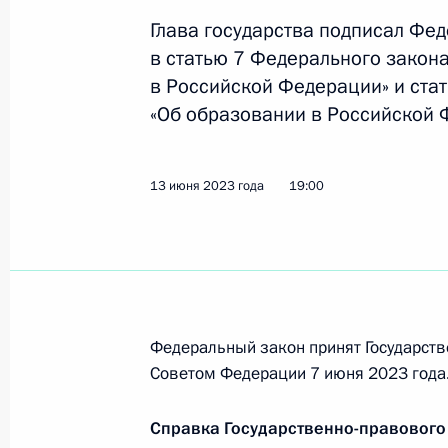
Глава государства подписал Фе
В законодательство внесены изме
в статью 7 Федерального закон
обеспечение прав обучающихся на 
в Российской Федерации» и ста
в образовательных организациях
«Об образовании в Российской 
13 июня 2023 года, 19:00
13 июня 2023 года
19:00
Внесены изменения в статью 25 з
транспорте
13 июня 2023 года, 15:55
Федеральный закон принят Государств
Советом Федерации 7 июня 2023 года
Посещение Федерального детского
1 июня 2023 года, 19:00
Справка Государственно-правового