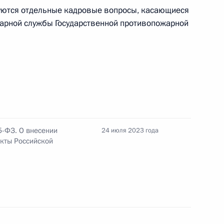
уются отдельные кадровые вопросы, касающиеся
 предоставляется право
арной службы Государственной противопожарной
 и услуги у государственных
России
Федерации Валентиной
5-ФЗ. О внесении
24 июля 2023 года
кты Российской
 административную
ядка представления
енную информационную