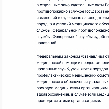
в отдельные законодательные акты Ро
4 августа 2023 года, 18:45
противопожарной службе Государстве
изменений в отдельные законодатель
порядка и условий медицинского обе
В законодательство внесены измен
службы, федеральной противопожарно
использования и хранения медици
службы, Федеральной службы судебны
содержащей сведения об оказании
наказаний.
в недобровольном порядке
Федеральным законом устанавливаютс
4 августа 2023 года, 18:40
медицинской помощи и предоставления
названных служб, уточняются порядок
профилактических медицинских осмот
Внесены изменения в закон об осн
медицинского обеспечения указанных 
граждан
расходов медицинским организациям 
здравоохранения, в случае если меди
4 августа 2023 года, 18:30
проводятся этими организациями.