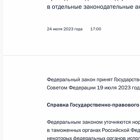
лабораторий
в отдельные законодательные а
27 сентября 2023 года, 10:00
24 июля 2023 года
17:00
Перечень поручений по вопросам 
обеспечения системы здравоохран
25 августа 2023 года, 18:00
Федеральный закон принят Государств
Советом Федерации 19 июля 2023 год
Встреча с губернатором Тверской 
9 августа 2023 года, 13:50
Справка Государственно-правового
Федеральным законом уточняются но
Внесены изменения в закон о пси
в таможенных органах Российской Фед
и гарантиях прав граждан при её 
некоторых федеральных органов испол