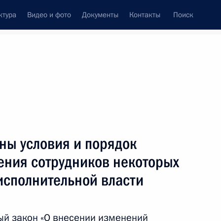
ктура
Видео и фото
Документы
Контакты
Поиск
Все темы
Подписаться на ленту
ны условия и порядок
ть следующие материалы
ения сотрудников некоторых
исполнительной власти
 команд быстрого
туации санитарно-
 использованием мобильных
ый закон «О внесении изменений