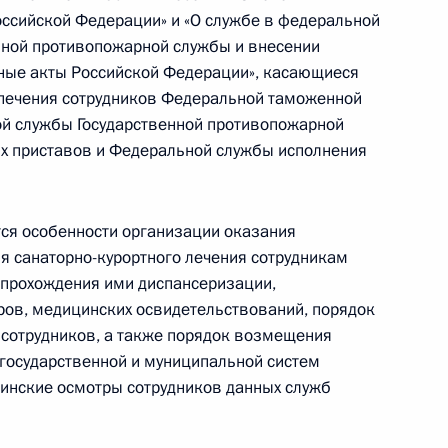
ссийской Федерации» и «О службе в федеральной
нной противопожарной службы и внесении
ные акты Российской Федерации», касающиеся
спечения сотрудников Федеральной таможенной
ения, касающиеся ведения,
й службы Государственной противопожарной
нской документации,
х приставов и Федеральной службы исполнения
 психиатрической помощи
я особенности организации оказания
 санаторно-курортного лечения сотрудникам
 прохождения ими диспансеризации,
ров, медицинских освидетельствований, порядок
овах охраны здоровья
сотрудников, а также порядок возмещения
государственной и муниципальной систем
цинские осмотры сотрудников данных служб