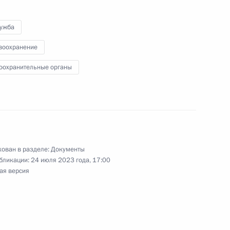
лужба
воохранение
отокола о внесении
оохранительные органы
принципах и правилах
 рамках Евразийского
ован в разделе:
Документы
бликации:
24 июля 2023 года, 17:00
е взаимодействие в рамках
ая версия
формационной системы
ческого характера