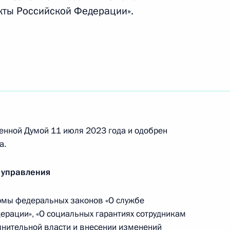
кты Российской Федерации».
совершенствования кадрового
ения
енной Думой 11 июля 2023 года и одобрен
а.
области Игорем Руденей
 управления
рмы федеральных законов «О службе
хиатрической помощи
ерации», «О социальных гарантиях сотрудникам
оказании
нительной власти и внесении изменений