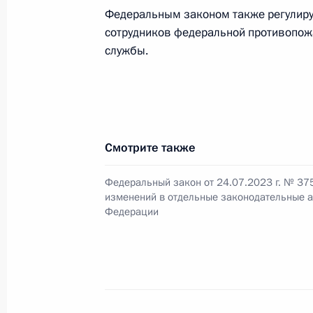
Федеральным законом также регулир
С 1 июля 2024 года госзаказчикам
сотрудников федеральной противопож
закупать отдельные товары, работы
службы.
унитарных предприятий субъектов 
4 августа 2023 года, 16:45
Встреча с Председателем Совета 
Смотрите также
Матвиенко
Федеральный закон от 24.07.2023 г. № 37
1 августа 2023 года, 14:10
изменений в отдельные законодательные а
Федерации
Подписан закон, устанавливающий
ответственность за нарушение пор
информации в единую государств
систему в сфере здравоохранения