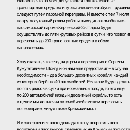
Напомню, что на мост допускаются только легковые
транспортные средства и туристические автобусы, грузовик
следуют путём паромной переправы. И вместе с тем 7 июля
на круглосуточный режим работы выходит автомобильно-
пассажирский паром «Керченский-2». Паром будет
осуществлять до пяти круговых рейсов в сутки, что позволи
перевозить до 200 транспортных средств в обоих
направлениях.
Хочу сказать, что сегодня утром я переговорил с Сергеем
Кужугетовичем Шойгу, и он нам ещё предоставит – в случае
необходимости – два больших десантных корабля, каждый
из которых берёт по 40 автомобилей. Если они будут делат
по пять рейсов в сутки при нормальной погоде, то это ещё
по 200 автомобилей каждый десантный корабль, то есть
в целом мы до тысячи автомобилей сможем перевозить
по переправе, минуя также Крымский мост.
И в завершение своего доклада я хочу попросить всех
водителей и пассажиров, следующих на Крымский полуостр