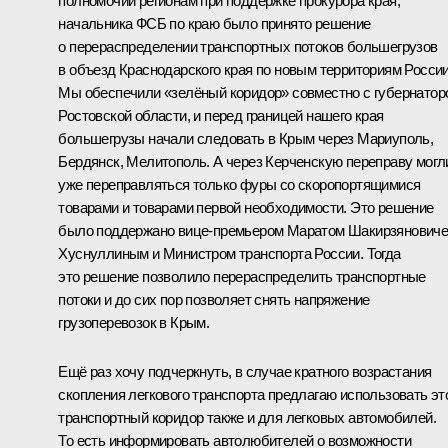
полномочий регионам при поддержке прокурора края,
начальника ФСБ по краю было принято решение
о перераспределении транспортных потоков большегрузов
в объезд Краснодарского края по новым территориям России
Мы обеспечили «зелёный коридор» совместно с губернатор
Ростовской области, и перед границей нашего края
большегрузы начали следовать в Крым через Мариуполь,
Бердянск, Мелитополь. А через Керченскую переправу могл
уже переправляться только фуры со скоропортящимися
товарами и товарами первой необходимости. Это решение
было поддержано вице-премьером Маратом Шакирзянович
Хуснуллиным и Министром транспорта России. Тогда
это решение позволило перераспределить транспортные
потоки и до сих пор позволяет снять напряжение
грузоперевозок в Крым.
Ещё раз хочу подчеркнуть, в случае кратного возрастания
скопления легкового транспорта предлагаю использовать эт
транспортный коридор также и для легковых автомобилей.
То есть информировать автолюбителей о возможности