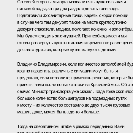
Со своей стороны мы организовали пять пунктов выдачи
питьевой воды, за три дня раздали девять тонн воды.
Подготовили 32 санитарные точки. Кареты скорой помощи
в случае чего там дежурят, также на месте круглосуточно
дежурят спасатели, медики, помогают, конечно, и волонтёры
Мы будем следить за ситуацией. При необходимости мы
готовы развернуть пункты питания и временного размещени
для автотуристов, которые путешествуют с детьми.
Владимир Владимирович, если количество автомобилей бу
кратно нарастать, различные ситуации могут быть, я
предлагаю, если позволите, применить решения, которые б
приняты нами после попытки атаки на Крымский мост. Об эт
сейчас Министр транспорта уже сказал. Тогда тоже скопило
большое количество большегрузов на подъездных путях
к мосту – их количество составило до двух тысяч грузовых
машин, даже, может быть, где-то и больше.
Тогда на оперативном штабе в рамках переданных Вами