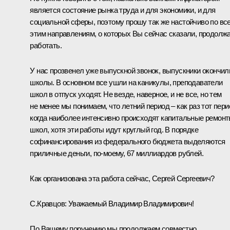
является состояние рынка труда и для экономики, и для
социальной сферы, поэтому прошу так же настойчиво по вс
этим направлениям, о которых Вы сейчас сказали, продолж
работать.
У нас прозвенел уже выпускной звонок, выпускники окончил
школы. В основном все ушли на каникулы, преподаватели
школ в отпуск уходят. Не везде, наверное, и не все, но тем
не менее мы понимаем, что летний период – как раз тот пери
когда наиболее интенсивно происходят капитальные ремон
школ, хотя эти работы идут круглый год. В порядке
софинансирования из федерального бюджета выделяются
приличные деньги, по-моему, 67 миллиардов рублей.
Как организована эта работа сейчас, Сергей Сергеевич?
С.Кравцов
:
Уважаемый Владимир Владимирович!
По Вашему поручению мы продолжаем совместно