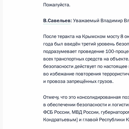
Пожалуйста.
В.Савельев
:
Уважаемый Владимир Вл
Совещание с членами Правительст
4 июля 2023 года, 16:10
После теракта на Крымском мосту 8 о
года был введён третий уровень безоп
подразумевает проведение 100-проце
Подписан закон, направленный на
всех транспортных средств на объекте
при трудоустройстве несовершеннол
безопасности действует по настоящее
лет
во избежание повторения террористич
и провоза запрещённых грузов.
13 июня 2023 года, 19:20
Отмечу, что это консолидированная по
в обеспечении безопасности и логист
Совещание по экономическим воп
ФСБ России, МВД России, губернатор
Кондратьевым] и главой Республики 
11 апреля 2023 года, 17:30