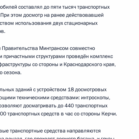
обилей составлял до пяти тысяч транспортных
. При этом досмотр на ранее действовавшей
2 миллионов рублей
ством использования двух стационарных
производстве
в.
й Правительства Минтрансом совместно
и причастными структурами проведён комплекс
раструктуры со стороны и Краснодарского края,
ва
о сезона.
льных зданий с устройством 18 досмотровых
ющими техническими средствами: интроскопы,
по профессиональным
озволяют досматривать до 440 транспортных
400 транспортных средств в час со стороны Керчи.
овые транспортные средства направляются
а вокзал, где проходят досмотр багажа, и грузы