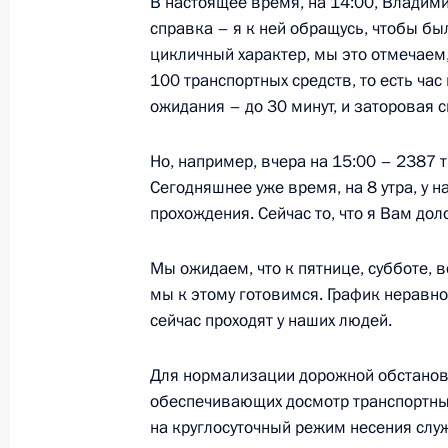
В настоящее время, на 14:00, Владим
Подписан закон о запрете приёма 
справка – я к ней обращусь, чтобы бы
с непогашенной судимостью или пр
цикличный характер, мы это отмечаем,
100 транспортных средств, то есть час
19 декабря 2022 года, 14:30
ожидания – до 30 минут, и заторовая с
Но, например, вчера на 15:00 – 2387 
Подписан закон, уточняющий прав
Сегодняшнее уже время, на 8 утра, у 
контрактников и добровольцев на 
прохождения. Сейчас то, что я Вам дол
трудового договора
Мы ожидаем, что к пятнице, субботе, 
19 декабря 2022 года, 14:20
мы к этому готовимся. График неравно
сейчас проходят у наших людей.
Законодательно установлен миним
Для нормализации дорожной обстановк
с 1 января 2023 года
обеспечивающих досмотр транспортных
19 декабря 2022 года, 12:25
на круглосуточный режим несения слу