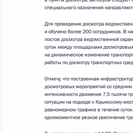
специального назначения направляютс
Рабочая поездка Марии Львовой-Б
Для проведения досмотра ведомствен
17 марта 2023 года, 20:00
и обучено более 200 сотрудников. В н
постов досмотра ведомственной охра
суток между площадками досмотровых
Заседание Национального совета 
на динамическое изменение транспорт
квалификациям
работы по досмотру транспортных сред
14 февраля 2023 года, 17:00
Отмечу, что построенная инфраструкту
досмотровых мероприятий со средним 
интенсивности движения 7,5 тысячи тр
Заседание Национального совета 
ситуации на подходе к Крымскому мост
квалификациям
равномерном трафике в течение суток
30 декабря 2022 года, 17:00
одномоментное резкое увеличение тра