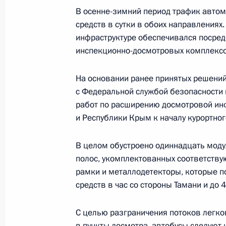
В осенне-зимний период трафик автом
средств в сутки в обоих направлениях
Подписан закон об увеличении до 
инфраструктуре обеспечивался посред
страховой выплаты при смерти на 
инспекционно-досмотровых комплексо
3 апреля 2023 года, 11:45
На основании ранее принятых решени
с Федеральной службой безопасности 
работ по расширению досмотровой инф
Совещание с членами Правительст
и Республики Крым к началу курортног
29 марта 2023 года, 16:50
В целом обустроено одиннадцать моду
полос, укомплектованных соответству
Заседание Национального совета 
рамки и металлодетекторы, которые п
квалификациям
средств в час со стороны Тамани и до 
28 марта 2023 года, 18:00
С целью разграничения потоков легк
в пункты досмотра, автобусы следуют н