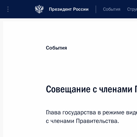
Президент России
События
Стру
Материалы по выбранной теме
События
Рынок труда,
415 результатов
Совещание с членами 
Показа
Глава государства в режиме в
Встреча по вопросам развития пр
с членами Правительства.
3 августа 2023 года, 14:00