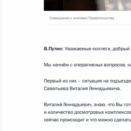
Участникам и гостям Пятого федер
«Производительность 360»
Совещание с членами Правительства
20 июля 2023 года, 10:00
В.Путин:
Уважаемые коллеги, добрый 
Заседание Национального совета 
квалификациям
Мы начнём с оперативных вопросов, к
14 июля 2023 года, 19:00
Первый из них – ситуация на подъезде
Савельева Виталия Геннадьевича.
Уточнены основания привлечения 
Виталий Геннадьевич, знаю, что Вы го
ответственности за нарушение пра
и количество досмотровых комплексов 
граждан к трудовой деятельности 
сейчас происходит и что можно сделат
10 июля 2023 года, 15:20