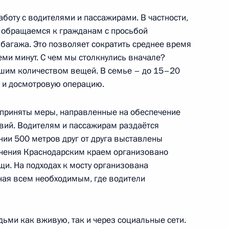
оту с водителями и пассажирами. В частности,
 обращаемся к гражданам с просьбой
менения комплекса мер
 багажа. Это позволяет сократить среднее время
йской экономики в условиях
еми минут. С чем мы столкнулись вначале?
шим количеством вещей. В семье – до 15–20
 и досмотровую операцию.
 приняты меры, направленные на обеспечение
вий. Водителям и пассажирам раздаётся
ть предыдущие материалы
нии 500 метров друг от друга выставлены
ечения Краснодарским краем организовано
щи. На подходах к мосту организована
ная всем необходимым, где водители
енно-Морского Флота
ми как вживую, так и через социальные сети.