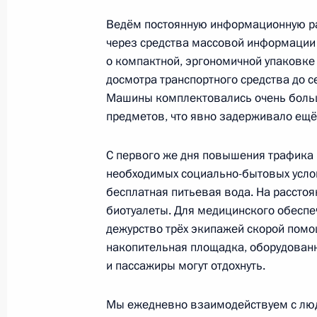
Ведём постоянную информационную раб
через средства массовой информации
Законодательно продлён срок при
о компактной, эргономичной упаковке
по сохранению устойчивости росси
досмотра транспортного средства до с
внешнего санкционного давления
Машины комплектовались очень боль
19 декабря 2022 года, 12:10
предметов, что явно задерживало ещё
С первого же дня повышения трафика
необходимых социально-бытовых усло
Показа
бесплатная питьевая вода. На расстоя
биотуалеты. Для медицинского обесп
дежурство трёх экипажей скорой помо
накопительная площадка, оборудован
и пассажиры могут отдохнуть.
Встреча с военнослужащими Во
26 июля 2026 года
Мы ежедневно взаимодействуем с людь