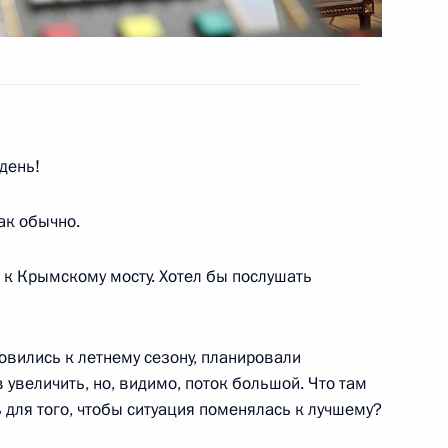
ального форума
день!
по профессиональным
ак обычно.
 к Крымскому мосту. Хотел бы послушать
к административной
товились к летнему сезону, планировали
вил привлечения иностранных
увеличить, но, видимо, поток большой. Что там
на розничных рынках
ь для того, чтобы ситуация поменялась к лучшему?