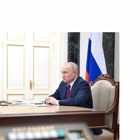
 направлению «Социальная
росам
иальной оценке условий