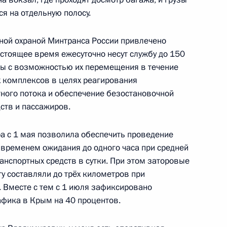
я на отдельную полосу.
еловой в Санкт-Петербург
ной охраной Минтранса России привлечено
астоящее время ежесуточно несут службу до 150
ны с возможностью их перемещения в течение
 комплексов в целях реагирования
по профессиональным
ного потока и обеспечение безостановочной
ств и пассажиров.
ра с 1 мая позволила обеспечить проведение
временем ожидания до одного часа при средней
анспортных средств в сутки. При этом заторовые
по профессиональным
у составляли до трёх километров при
. Вместе с тем с 1 июля зафиксировано
фика в Крым на 40 процентов.