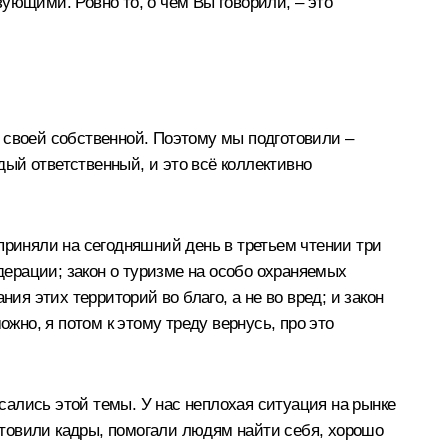
ующими. Ровно то, о чём Вы говорили, – это
 своей собственной. Поэтому мы подготовили –
дый ответственный, и это всё коллективно
приняли на сегодняшний день в третьем чтении три
едерации; закон о туризме на особо охраняемых
ия этих территорий во благо, а не во вред; и закон
жно, я потом к этому треду вернусь, про это
асались этой темы. У нас неплохая ситуация на рынке
готовили кадры, помогали людям найти себя, хорошо