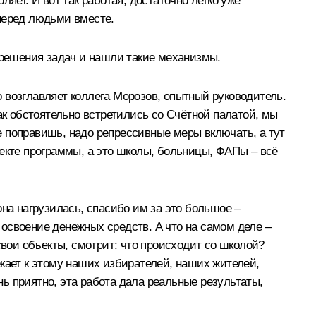
яет. И вот так работая, достаточно легко уже
перед людьми вместе.
о решения задач и нашли такие механизмы.
 возглавляет коллега Морозов, опытный руководитель.
ак обстоятельно встретились со Счётной палатой, мы
не поправишь, надо репрессивные меры включать, а тут
ъекте программы, а это школы, больницы, ФАПы – всё
на нагрузилась, спасибо им за это большое –
о освоение денежных средств. А что на самом деле –
свои объекты, смотрит: что происходит со школой?
кает к этому наших избирателей, наших жителей,
нь приятно, эта работа дала реальные результаты,