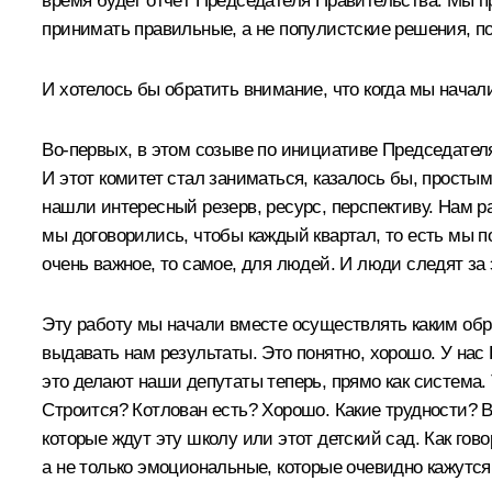
время будет отчёт Председателя Правительства. Мы пре
принимать правильные, а не популистские решения, п
И хотелось бы обратить внимание, что когда мы начал
Во-первых, в этом созыве по инициативе Председател
И этот комитет стал заниматься, казалось бы, просты
нашли интересный резерв, ресурс, перспективу. Нам ра
мы договорились, чтобы каждый квартал, то есть мы п
очень важное, то самое, для людей. И люди следят за 
Эту работу мы начали вместе осуществлять каким обра
выдавать нам результаты. Это понятно, хорошо. У нас 
это делают наши депутаты теперь, прямо как система.
Строится? Котлован есть? Хорошо. Какие трудности? В
которые ждут эту школу или этот детский сад. Как гов
а не только эмоциональные, которые очевидно кажутс