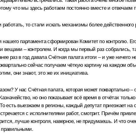
дварительно встречались. Такая работа очень многое позвол
отому что мы здесь работаем постоянно вместе и отвечаем 
и работать, то стали искать механизмы более действенног
я нашего парламента сформирован Комитет по контролю. Его
ми вещами – контролем. И когда мы первый раз собрались, т
нее раз в год давала Счётная палата итоги – и уже ничего 
оквартально сейчас получаем чёткую картину на каждом об
этим, они знают, это же их инициатива.
зом? У нас Счётная палата, которая может поквартально – о
Казначейство, но оно показывает всё время в отчётах тольк
 То есть выезжаем в регионы, каждый депутат приезжает на 
стречается с исполнителями работ, смотрит. Причём привле
орится, лучше контроля, наверное, не придумаешь. И что оче
я правильными.