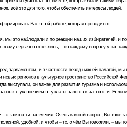
х приняли единогласно, вместе, которые были такими образ
ное, всё это для того, чтобы обеспечить интересы людей.
нформировать Вас о той работе, которая проводится.
я, мы это наблюдали и по реакции наших избирателей, и по
к этому серьёзно отнеслись, – по каждому вопросу у нас каж
ред парламентом, и в частности перед нижней палатой, мы 
ии новых регионов в культурное пространство Российской Ф
гда выступали, он важен для развития туризма и использован
занных с уклонением от уплаты налогов в частности. Если мо
е – о занятости населения. Очень важный вопрос, Вы тоже к
полезной, удобной, и чтобы – то, о чём Вы говорили, – мы 