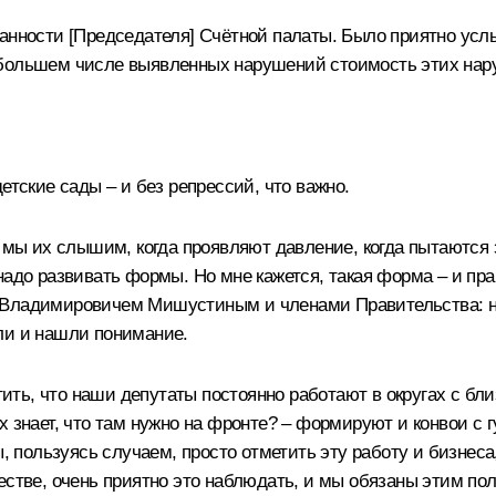
занности [Председателя] Счётной палаты. Было приятно ус
 большем числе выявленных нарушений стоимость этих нар
етские сады – и без репрессий, что важно.
 мы их слышим, когда проявляют давление, когда пытаются з
надо развивать формы. Но мне кажется, такая форма – и пр
 Владимировичем Мишустиным
и членами Правительства: н
ли и нашли понимание.
ть, что наши депутаты постоянно работают в округах с бл
х знает, что там нужно на фронте? – формируют и конвои с 
ы, пользуясь случаем, просто отметить эту работу и бизнеса
естве, очень приятно это наблюдать, и мы обязаны этим по