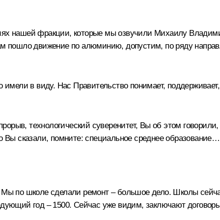
иях нашей фракции, которые мы озвучили Михаилу Владимир
там пошло движение по алюминию, допустим, по ряду направ
о имели в виду. Нас Правительство понимает, поддерживает,
орыв, технологический суверенитет, Вы об этом говорили, 
то Вы сказали, помните: специальное среднее образование…
. Мы по школе сделали ремонт – большое дело. Школы сейч
едующий год – 1500. Сейчас уже видим, заключают договоры,