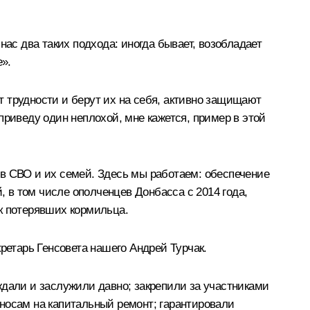
нас два таких подхода: иногда бывает, возобладает
е».
ят трудности и берут их на себя, активно защищают
приведу один неплохой, мне кажется, пример в этой
ов СВО и их семей. Здесь мы работаем: обеспечение
 в том числе ополченцев Донбасса с 2014 года,
к потерявших кормильца.
кретарь Генсовета нашего
Андрей Турчак
.
ждали и заслужили давно; закрепили за участниками
носам на капитальный ремонт; гарантировали