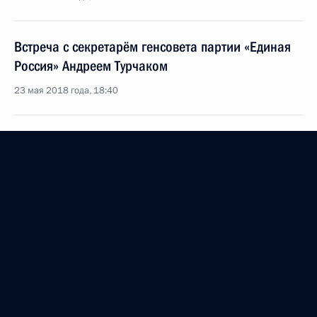
Встреча с секретарём генсовета партии «Единая
Россия» Андреем Турчаком
23 мая 2018 года, 18:40
Съезд партии «Единая Россия»
23 декабря 2017 года, 14:20
Внесены изменения в закон о политических
партиях
5 декабря 2017 года, 17:40
Открытие Ассамблеи Межпарламентского союза