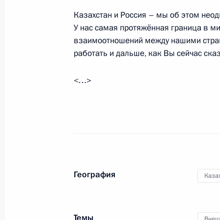
8 января 2022 года, 13:40
Казахстан и Россия – мы об этом неод
У нас самая протяжённая граница в мир
взаимоотношений между нашими стран
работать и дальше, как Вы сейчас сказ
Телефонный разговор с Президент
Жомартом Токаевым
<…>
8 января 2022 года, 12:15
Заявление Председателя Совета ко
ОДКБ – Премьер-министра Республ
6 января 2022 года, 01:20
География
Каза
Совместное заседание глав госуда
Темы
Внеш