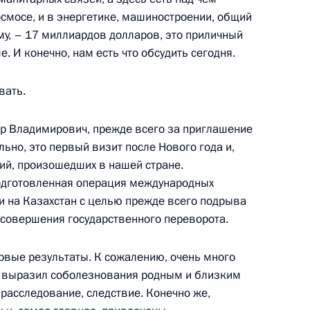
а Касым-Жомартом Токаевым
космосе, и в энергетике, машиностроении, общий
му, – 17 миллиардов долларов, это приличный
е. И конечно, нам есть что обсудить сегодня.
вать.
том Азербайджана Ильхамом
р Владимирович, прежде всего за приглашение
льно, это первый визит после Нового года и,
тий, произошедших в нашей стране.
подготовленная операция международных
ли на Казахстан с целью прежде всего подрыва
геем Шойгу
, совершения государственного переворота.
ервые результаты. К сожалению, очень много
, выразил соболезнования родным и близким
ом Казахстана Касым-
расследование, следствие. Конечно же,