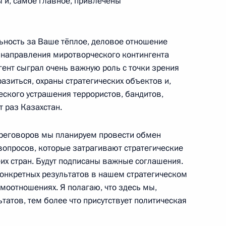
 и, самое главное, привлечены
ьность за Ваше тёплое, деловое отношение
 направления миротворческого контингента
министром Армении Николом
гент сыграл очень важную роль с точки зрения
азиться, охраны стратегических объектов и,
ческого устрашения террористов, бандитов,
 раз Казахстан.
ереговоров мы планируем провести обмен
пасности ОДКБ
вопросов, которые затрагивают стратегические
еих стран. Будут подписаны важные соглашения.
конкретных результатов в нашем стратегическом
моотношениях. Я полагаю, что здесь мы,
татов, тем более что присутствует политическая
том Белоруссии Александром
Армении Николом Пашиняном