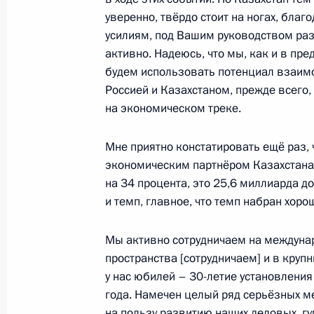
Ратифицирован Протокол о внесен
уверенно, твёрдо стоит на ногах, бла
о миротворческой деятельности О
усилиям, под Вашим руководством ра
16 апреля 2022 года, 09:55
активно. Надеюсь, что мы, как и в пр
будем использовать потенциал взаим
Россией и Казахстаном, прежде всего,
на экономическом треке.
Телефонный разговор с Президент
Рахмоном
Мне приятно констатировать ещё раз,
8 апреля 2022 года, 13:05
экономическим партнёром Казахстана
на 34 процента, это 25,6 миллиарда д
и темп, главное, что темп набран хоро
Заявления для прессы по итогам ро
переговоров
Мы активно сотрудничаем на междуна
пространства [сотрудничаем] и в круп
10 февраля 2022 года, 18:15
у нас юбилей – 30-летие установлени
года. Намечен целый ряд серьёзных ме
на пользу развитию наших деловых, гу