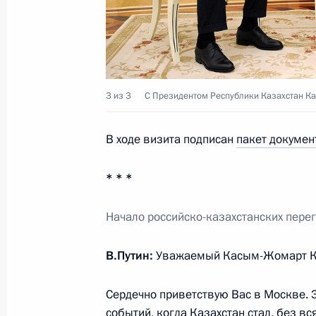
Подписан закон о ратификации со
юрисдикции и оказания правовой 
с временным пребыванием формиро
системы коллективной безопасности
членов ОДКБ
3 из 3
С Президентом Республики Казахстан 
28 мая 2022 года, 12:35
В ходе визита подписан
пакет докумен
Беседа с Премьер-министром Арм
* * *
16 мая 2022 года, 21:20
Начало российско-казахстанских пере
В.Путин:
Уважаемый Касым-Жомарт К
Беседа с Президентом Киргизии 
16 мая 2022 года, 20:30
Сердечно приветствую Вас в Москве. 
событий, когда Казахстан стал, без вс