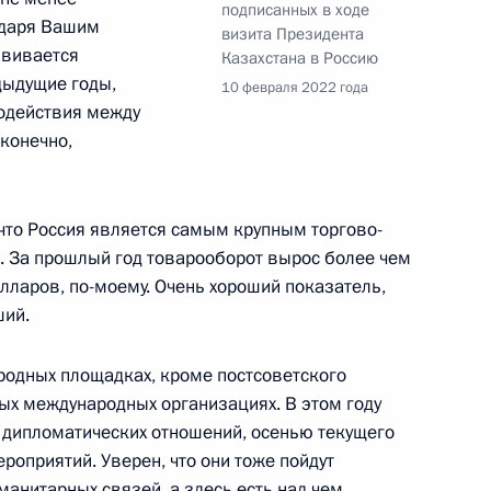
ии изменений в Соглашение
подписанных в ходе
годаря Вашим
ДКБ
визита Президента
звивается
Казахстана в Россию
едыдущие годы,
10 февраля 2022 года
одействия между
 конечно,
ом Таджикистана Эмомали
 что Россия является самым крупным торгово-
. За прошлый год товарооборот вырос более чем
олларов, по-моему. Очень хороший показатель,
ший.
ссийско-казахстанских
родных площадках, кроме постсоветского
ных международных организациях. В этом году
я дипломатических отношений, осенью текущего
роприятий. Уверен, что они тоже пойдут
манитарных связей, а здесь есть над чем