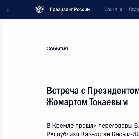
Президент России
События
Стру
Материалы по выбранной теме
События
ОДКБ,
165 результатов
Встреча с Президенто
Показа
Жомартом Токаевым
Президент прибыл в Ереван
В Кремле прошли переговоры В
23 ноября 2022 года, 14:45
Республики Казахстан Касым-Ж