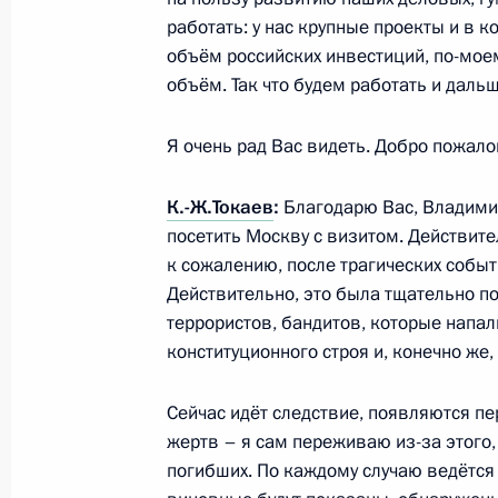
Встреча с Президентом Казахстан
работать: у нас крупные проекты и в 
объём российских инвестиций, по-мое
10 февраля 2022 года, 17:45
объём. Так что будем работать и дальш
Я очень рад Вас видеть. Добро пожало
Телефонный разговор с Президен
Алиевым
К.-Ж.Токаев
:
Благодарю Вас, Владими
18 января 2022 года, 17:45
посетить Москву с визитом. Действите
к сожалению, после трагических собы
Действительно, это была тщательно 
террористов, бандитов, которые напа
Встреча с Министром обороны Сер
конституционного строя и, конечно же
13 января 2022 года, 15:50
Сейчас идёт следствие, появляются п
жертв – я сам переживаю из-за этого
Телефонный разговор с Президент
погибших. По каждому случаю ведётся 