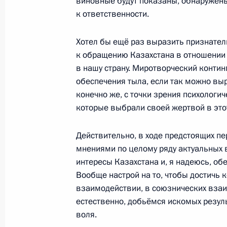
Жомартом Токаевым
виновные будут показаны, обнаружены
к ответственности.
13 января 2022 года, 12:55
Хотел бы ещё раз выразить признател
к обращению Казахстана в отношении
Телефонный разговор с Премьер-
в нашу страну. Миротворческий контин
Пашиняном
обеспечения тыла, если так можно выр
конечно же, с точки зрения психологи
12 января 2022 года, 11:20
которые выбрали своей жертвой в этот
Действительно, в ходе предстоящих п
Сессия Совета коллективной безо
мнениями по целому ряду актуальных 
10 января 2022 года, 11:45
интересы Казахстана и, я надеюсь, об
Вообще настрой на то, чтобы достичь 
взаимодействии, в союзнических взаи
естественно, добьёмся искомых резуль
Телефонные разговоры с Президен
воля.
Лукашенко и Премьер-министром 