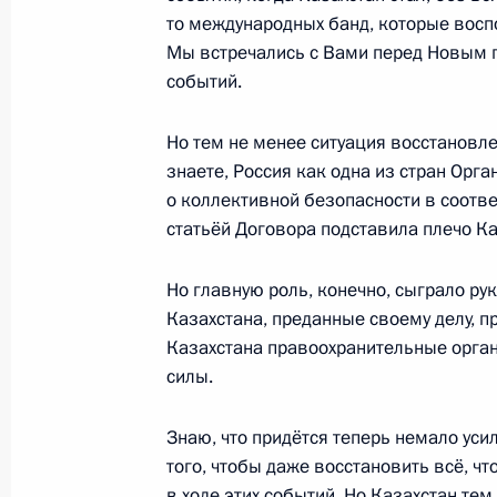
то международных банд, которые восп
Мы встречались с Вами перед Новым г
Беседа с Президентом Белоруссии
событий.
16 мая 2022 года, 19:10
Но тем не менее ситуация восстановле
знаете, Россия как одна из стран Орг
Саммит ОДКБ
о коллективной безопасности в соотве
статьёй Договора подставила плечо Ка
16 мая 2022 года, 18:00
Но главную роль, конечно, сыграло ру
Казахстана, преданные своему делу, п
16 мая в Москве состоится встреча
Казахстана правоохранительные орга
ОДКБ
силы.
12 мая 2022 года, 15:00
Знаю, что придётся теперь немало уси
того, чтобы даже восстановить всё, чт
в ходе этих событий. Но Казахстан тем