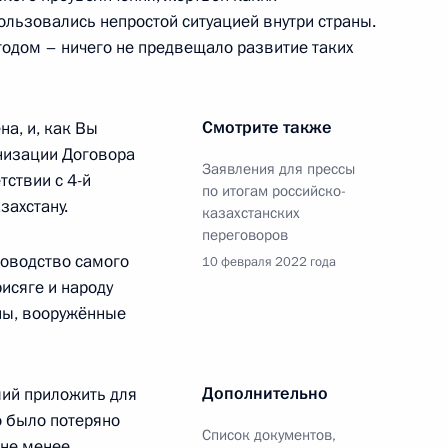
ользовались непростой ситуацией внутри страны.
одом – ничего не предвещало развитие таких
 Александром Лукашенко
Смотрите также
на, и, как Вы
анизации Договора
Заявления для прессы
тствии с 4-й
по итогам российско-
захстану.
казахстанских
переговоров
ководство самого
10 февраля 2022 года
рисяге и народу
 лидеров государств – членов
ны, вооружённые
Дополнительно
лий приложить для
о было потеряно
Список документов,
 не менее