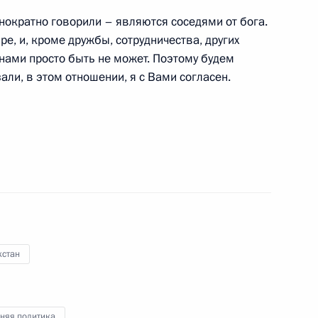
нократно говорили – являются соседями от бога.
е, и, кроме дружбы, сотрудничества, других
ами просто быть не может. Поэтому будем
али, в этом отношении, я с Вами согласен.
ом Казахстана Касым-
ллективной безопасности
ики Армения Н.Пашиняна
хстан
рств – членов ШОС и ОДКБ
няя политика