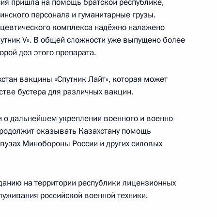
ия пришла на помощь братской республике,
нского персонала и гуманитарные грузы.
цевтического комплекса надёжно налажено
а Касым-Жомартом Токаевым
3
утник V». В общей сложности уже выпущено более
ль
рой доз этого препарата.
хстан вакцины «Спутник Лайт», которая может
стве бустера для различных вакцин.
сдикции и арбитражных судов
2
и о дальнейшем укреплении военного и военно-
асть, Ново-Огарёво
 продолжит оказывать Казахстану помощь
 вузах Минобороны России и других силовых
зданию на территории республики лицензионных
зованию
:
5
луживания российской военной техники.
асть, Ново-Огарёво