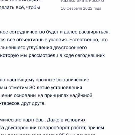
Казахстана в Россию
делать всё, чтобы
10 февраля 2022 года
оссии Юрия Ушакова
кое сотрудничество будет и далее расширяться,
 Владимира Путина и Джозефа
ся все объективные условия. Естественно, что
льнейшего углубления двустороннего
 которую мы рассмотрели в ходе сегодняшних
по-настоящему прочные союзнические
ом Белоруссии Александром
 мы отметим 30-летие установления
шения основаны на принципах надёжной
тересов друг друга.
мические партнёры. Даже в условиях
а двусторонний товарооборот растёт, причём
том Франции Эммануэлем