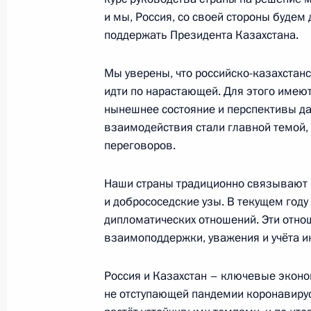
и мы, Россия, со своей стороны будем 
поддержать Президента Казахстана.
12 февраля 2022 года, суббота
Брифинг помощника Президента Р
Мы уверены, что российско-казахстанс
по итогам телефонного разговора
идти по нарастающей. Для этого имеют
Байдена
нынешнее состояние и перспективы да
взаимодействия стали главной темой,
12 февраля 2022 года, 22:00
переговоров.
Наши страны традиционно связывают 
Телефонный разговор с Президент
и добрососедские узы. В текущем году
Лукашенко
дипломатических отношений. Эти отно
взаимоподдержки, уважения и учёта ин
12 февраля 2022 года, 18:45
Россия и Казахстан – ключевые эконо
не отступающей пандемии коронавирус
Телефонный разговор с Президен