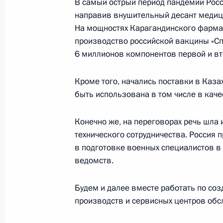
В самый острый период пандемии Росс
направив внушительный десант медици
На мощностях Карагандинского фарма
Встреча с Президентом Казахстан
производство российской вакцины «Сп
10 февраля 2022 года, 17:45
Москва, Крем
6 миллионов компонентов первой и вто
Кроме того, начались поставки в Каза
9 февраля 2022 года, среда
быть использована в том числе в каче
Совещание судей судов общей юри
Конечно же, на переговорах речь шла 
9 февраля 2022 года, 14:25
Московская обл
технического сотрудничества. Россия
в подготовке военных специалистов в
ведомств.
8 февраля 2022 года, вторник
Будем и далее вместе работать по со
Заседание Совета по науке и обра
производств и сервисных центров обс
8 февраля 2022 года, 18:10
Московская обл