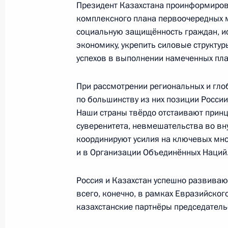
Президент Казахстана проинформирова
комплексного плана первоочередных м
социальную защищённость граждан, и
10 февраля в Москве состоятся пе
экономику, укрепить силовые структу
с Президентом Республики Казахс
успехов в выполнении намеченных пла
Токаевым
8 февраля 2022 года, 15:10
При рассмотрении региональных и гло
по большинству из них позиции России
Наши страны твёрдо отстаивают прин
суверенитета, невмешательства во вну
Пресс-конференция по итогам рос
координируют усилия на ключевых мно
переговоров
и в Организации Объединённых Наций
8 февраля 2022 года, 01:05
Москва, Кремль
Россия и Казахстан успешно развива
всего, конечно, в рамках Евразийског
казахстанские партнёры председатель
7 февраля 2022 года, понедельник