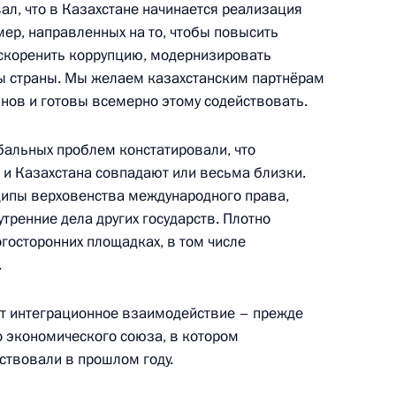
л, что в Казахстане начинается реализация
ер, направленных на то, чтобы повысить
скоренить коррупцию, модернизировать
реговоры Владимира Путина
ры страны. Мы желаем казахстанским партнёрам
тан Касым-Жомартом
нов и готовы всемерно этому содействовать.
бальных проблем констатировали, что
 и Казахстана совпадают или весьма близки.
ципы верховенства международного права,
тренние дела других государств. Плотно
сийско-французских
:
1
госторонних площадках, в том числе
.
ют интеграционное взаимодействие – прежде
о экономического союза, в котором
ствовали в прошлом году.