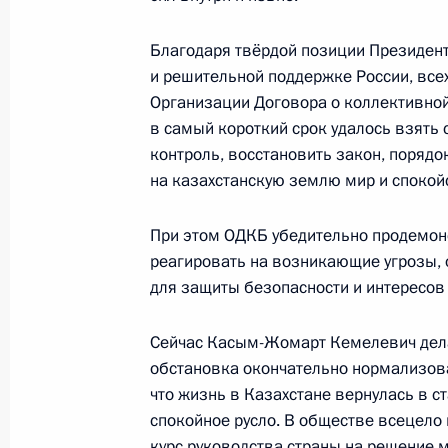
Благодаря твёрдой позиции Президент
16 февраля состоятся переговоры 
и решительной поддержке России, все
с Президентом Бразилии Жаиром 
Организации Договора о коллективно
15 февраля 2022 года, 12:00
в самый короткий срок удалось взять 
контроль, восстановить закон, порядок
на казахстанскую землю мир и спокой
14 февраля 2022 года, понедельни
При этом ОДКБ убедительно продемон
Встреча с Министром обороны Сер
реагировать на возникающие угрозы,
для защиты безопасности и интересов 
14 февраля 2022 года, 16:00
Москва, Крем
Сейчас Касым-Жомарт Кемелевич дела
обстановка окончательно нормализов
Встреча с главой МИД России Сер
что жизнь в Казахстане вернулась в с
14 февраля 2022 года, 15:30
Москва, Крем
спокойное русло. В обществе всецел
курс руководства страны на решение 