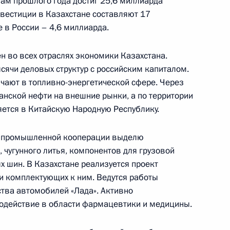
гам прошлого года достиг 25,6 миллиарда
вестиции в Казахстане составляют 17
 в России – 4,6 миллиарда.
н во всех отраслях экономики Казахстана.
ысячи деловых структур с российским капиталом.
ичают в топливно-энергетической сфере. Через
 Совета Безопасности
анской нефти на внешние рынки, а по территории
1
яется в Китайскую Народную Республику.
ласть, Ново-Огарёво
в промышленной кооперации выделю
 чугунного литья, компонентов для грузовой
х шин. В Казахстане реализуется проект
 и комплектующих к ним. Ведутся работы
ссийско-казахстанских
6
19м
тва автомобилей «Лада». Активно
одействие в области фармацевтики и медицины.
ль