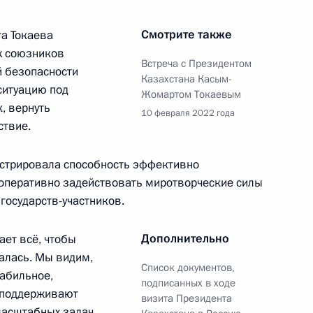
Смотрите также
а Токаева
Владимира Путина
х союзников
Болсонаро
Встреча с Президентом
й безопасности
Казахстана Касым-
ситуацию под
Жомартом Токаевым
, вернуть
10 февраля 2022 года
ствие.
к
стрировала способность эффективно
геем Шойгу
2
 оперативно задействовать миротворческие силы
государств-участников.
ль
Дополнительно
ет всё, чтобы
алась. Мы видим,
геем Лавровым
Список документов,
3
табильное,
подписанных в ходе
ль
о поддерживают
визита Президента
масштабных задач,