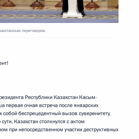
реговоры Владимира Путина
ндром Лукашенко
захстанских переговоров
ийско-германских
ент!
3
48м
ль
резидента Республики Казахстан Касым-
а первая очная встреча после январских
ером Германии Олафом
3
х собой беспрецедентный вызов суверенитету,
 сути, Казахстан столкнулся с актом
ном при непосредственном участии деструктивных
ль