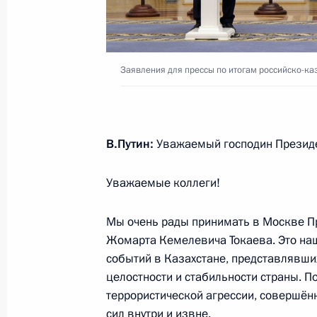
18 февраля в Москве состоятся пе
с Президентом Белоруссии Алекса
16 февраля 2022 года, 16:00
Заявления для прессы по итогам российско-ка
15 февраля 2022 года, вторник
Пресс-конференция по итогам росс
В.Путин:
Уважаемый господин Презид
переговоров
Уважаемые коллеги!
15 февраля 2022 года, 17:50
Москва, Крем
Мы очень рады принимать в Москве П
Жомарта Кемелевича Токаева. Это наш
Переговоры с Федеральным канцл
событий в Казахстане, представлявши
Шольцем
целостности и стабильности страны. По
террористической агрессии, совершён
15 февраля 2022 года, 17:00
Москва, Крем
сил внутри и извне.