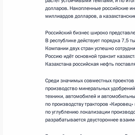
растёт устойчивыми темпами, и по ито
Макроном
долларов. Накопленные российские ин
12 февраля 2022 года, 18:35
миллиардов долларов, а казахстанские
Российский бизнес широко представле
В республике действует порядка 7,5 т
11 февраля 2022 года, пятница
Компании двух стран успешно сотрудн
Совещание с постоянными членами
Россию идёт основной транзит казахст
Казахстана российская нефть поставл
11 февраля 2022 года, 14:30
Московская об
Среди значимых совместных проекто
производство минеральных удобрений,
10 февраля 2022 года, четверг
техники, автомобилей и автомобильны
по производству тракторов «Кировец»
Заявления для прессы по итогам ро
по углублению локализации производс
переговоров
разрабатывается двустороннее взаим
10 февраля 2022 года, 18:15
Москва, Крем