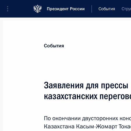
Президент России
События
Стру
Президент
Администрация
Государст
Новости
Стенограммы
Поездки
Те
События
Показа
Заявления для прессы 
казахстанских перегов
Расширенное заседание коллегии 
17 февраля 2022 года, 14:05
Москва
По окончании двусторонних кон
Казахстана Касым-Жомарт Токае