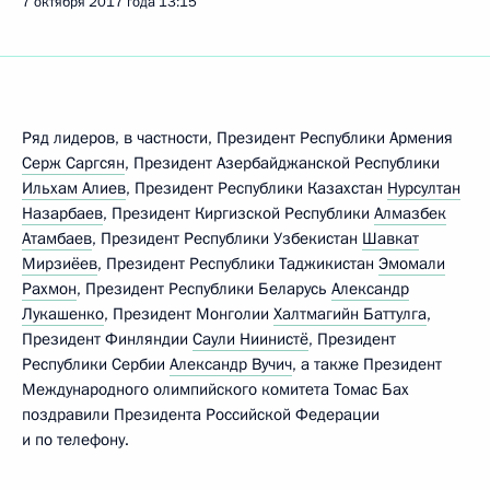
7 октября 2017 года
13:15
Ряд лидеров, в частности, Президент Республики Армения
Серж Саргсян
, Президент Азербайджанской Республики
Ильхам Алиев
, Президент Республики Казахстан
Нурсултан
Назарбаев
, Президент Киргизской Республики
Алмазбек
Атамбаев
, Президент Республики Узбекистан
Шавкат
Мирзиёев
, Президент Республики Таджикистан
Эмомали
Рахмон
, Президент Республики Беларусь
Александр
Лукашенко
, Президент Монголии
Халтмагийн Баттулга
,
Президент Финляндии
Саули Ниинистё
, Президент
Республики Сербии
Александр Вучич
, а также Президент
Международного олимпийского комитета Томас Бах
поздравили Президента Российской Федерации
и по телефону.