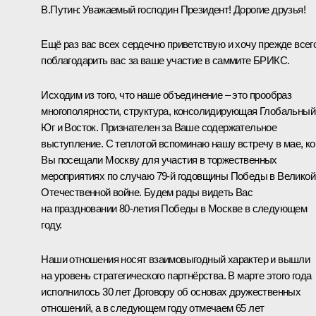
В.Путин:
Уважаемый господин Президент! Дорогие друзья!
Ещё раз вас всех сердечно приветствую и хочу прежде всег
поблагодарить вас за ваше участие в саммите БРИКС.
Исходим из того, что наше объединение – это прообраз
многополярности, структура, консолидирующая Глобальный
Юг и Восток. Признателен за Ваше содержательное
выступление. С теплотой вспоминаю нашу
встречу
в мае, ко
Вы посещали Москву для участия в торжественных
мероприятиях по случаю 79-й годовщины Победы в Великой
Отечественной войне. Будем рады видеть Вас
на праздновании 80-летия Победы в Москве в следующем
году.
Наши отношения носят взаимовыгодный характер и вышли
на уровень стратегического партнёрства. В марте этого года
исполнилось 30 лет Договору об основах дружественных
отношений, а в следующем году отмечаем 65 лет