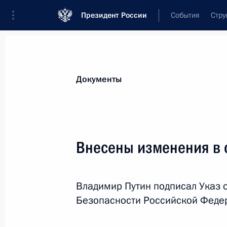
Президент России
События
Стру
Новости
Поручения Президента
Банк
Документы
Показа
8 сентября 2016 года, четверг
Внесены изменения в 
Владислав Китаев назначен руково
8 сентября 2016 года, 09:30
Владимир Путин подписал Указ 
Безопасности Российской Феде
3 сентября 2016 года, суббота