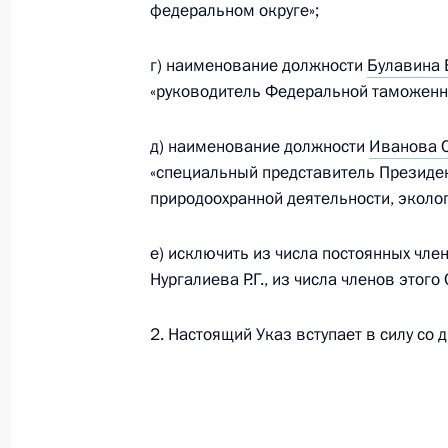
федеральном округе»;
Подписан Указ о праздновании 200
г) наименование должности
Булавина 
24 августа 2016 года, 14:00
«руководитель Федеральной таможенн
д) наименование должности
Иванова С
«специальный представитель Президе
19 августа 2016 года, пятница
природоохранной деятельности, эколог
Дмитрий Ливанов назначен спецпре
экономических отношений с Украи
е) исключить из числа постоянных чл
Нургалиева Р.Г., из числа членов этого
19 августа 2016 года, 15:20
2. Настоящий Указ вступает в силу со 
Подписан Указ «О Министре образ
19 августа 2016 года, 15:15