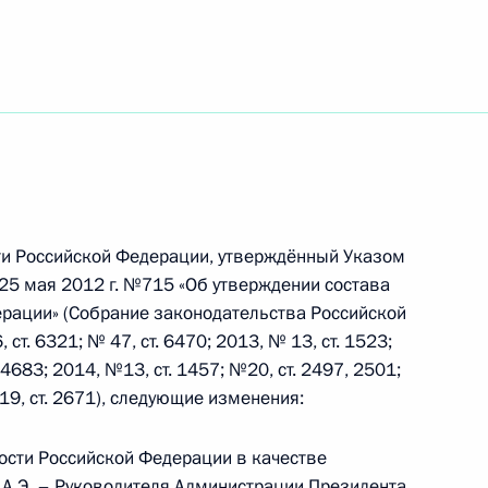
дении в России Года экологии
 Главы Карачаево-Черкесской Республики
сти Российской Федерации, утверждённый Указом
25 мая 2012 г. №715 «Об утверждении состава
рации» (Собрание законодательства Российской
 ст. 6321; № 47, ст. 6470; 2013, № 13, ст. 1523;
 Главы Республики Северная Осетия – Алания
. 4683; 2014, №13, ст. 1457; №20, ст. 2497, 2501;
 19, ст. 2671), следующие изменения:
ности Российской Федерации в качестве
А.Э.
– Руководителя Администрации Президента