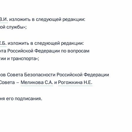
-летия со дня рождения Фёдора Достоевского
В.И.
изложить в следующей редакции:
ой службы»;
.Б.
изложить в следующей редакции:
нта Российской Федерации по вопросам
ии и транспорта»;
дставителем Президента по развитию торгово-
ной
енов Совета Безопасности Российской Федерации
 Совета –
Меликова С.А.
и
Рогожкина Н.Е.
дня его подписания.
ования и науки Российской Федерации»