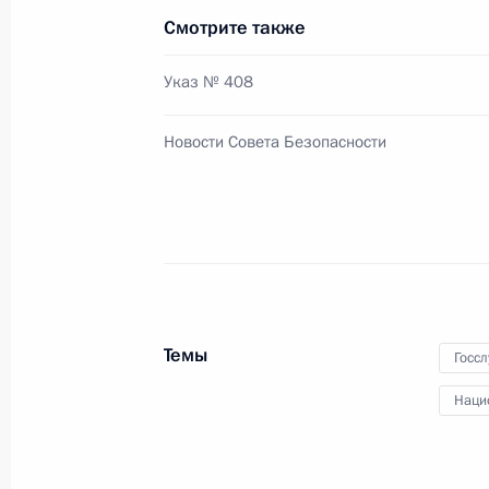
Смотрите также
Подписан Указ «О Ливанове Д.В.»
Указ № 408
19 августа 2016 года, 15:10
Новости Совета Безопасности
12 августа 2016 года, пятница
Владимир Островенко назначен за
Президента
12 августа 2016 года, 13:30
Темы
Госс
Внесены изменения в состав Совет
Наци
12 августа 2016 года, 13:10