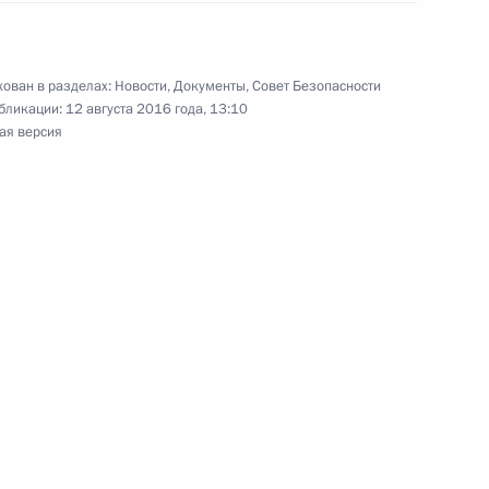
лем Администрации Президента
ован в разделах:
Новости
,
Документы
,
Совет Безопасности
бликации:
12 августа 2016 года, 13:10
ая версия
ставителем Президента по вопросам
ологии и транспорта
 российско-сирийское Соглашение
 Вооружённых Сил России на территории Сирии