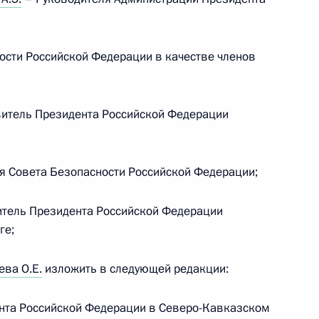
ыми наградами чемпионов и призёров Игр XXXI
ности Российской Федерации в качестве членов
итель Президента Российской Федерации
я Совета Безопасности Российской Федерации;
 из резервного фонда Президента
тель Президента Российской Федерации
ге;
 из резервного фонда Президента
ва О.Е.
изложить в следующей редакции:
нта Российской Федерации в Северо-Кавказском