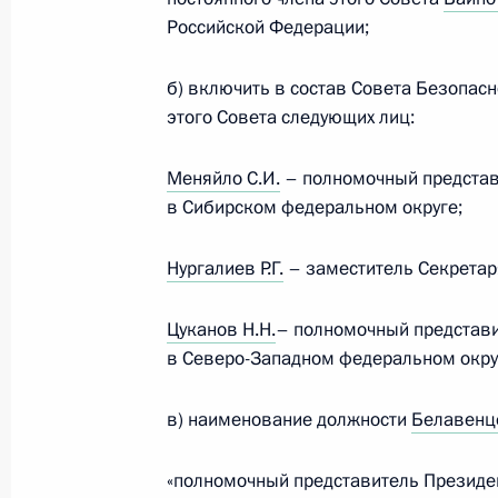
25 августа 2016 года, четверг
Российской Федерации;
Указ о награждении государственн
Олимпиады в Рио‑де-Жанейро
б) включить в состав Совета Безопас
этого Совета следующих лиц:
25 августа 2016 года, 12:00
Меняйло С.И.
– полномочный представ
в Сибирском федеральном округе;
24 августа 2016 года, среда
Нургалиев Р.Г.
– заместитель Секретар
Распоряжение о выделении средств
24 августа 2016 года, 14:15
Цуканов Н.Н.
– полномочный представи
в Северо-Западном федеральном окру
Распоряжение о выделении средств
в) наименование должности
Белавенце
24 августа 2016 года, 14:10
«полномочный представитель Президе