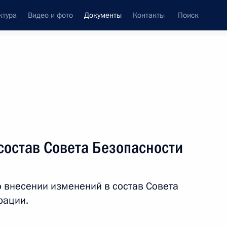
ктура
Видео и фото
Документы
Контакты
Поиск
 документов
Конституция России
сентябрь, 2016
ть следующие материалы
состав Совета Безопасности
дителем протокола Президента
о внесении изменений в состав Совета
рации.