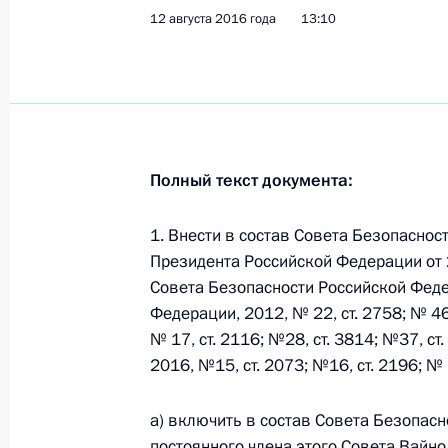
12 августа 2016 года
13:10
Внесены изменения в Указ о прове
3 сентября 2016 года, 16:40
27 августа 2016 года, суббота
Полный текст документа:
Внесены кандидатуры на должность
1. Внести в состав Совета Безопасно
27 августа 2016 года, 14:25
Президента Российской Федерации от 
Совета Безопасности Российской Феде
Федерации, 2012, № 22, ст. 2758; № 46,
Внесены кандидатуры на должность
№ 17, ст. 2116; №28, ст. 3814; №37, ст
27 августа 2016 года, 14:20
2016, №15, ст. 2073; №16, ст. 2196; №
а) включить в состав Совета Безопас
постоянного члена этого Совета
Вайно 