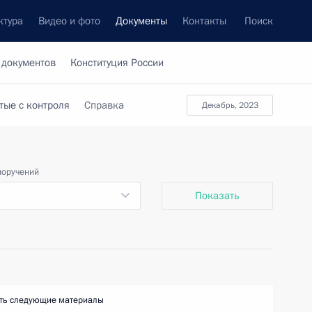
ктура
Видео и фото
Документы
Контакты
Поиск
 документов
Конституция России
тые с контроля
Справка
декабрь, 2023
поручений
Показать
ть следующие материалы