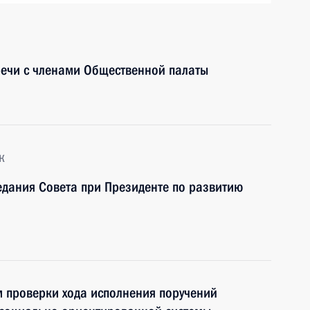
речи с членами Общественной палаты
к
едания Совета при Президенте по развитию
м проверки хода исполнения поручений