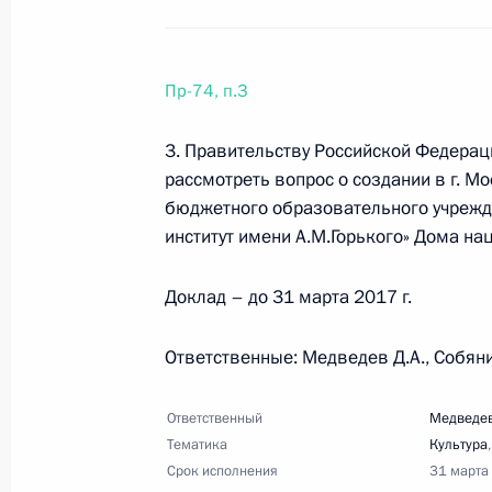
Пр-74, п.3
22 марта 2017 года, среда
Поручение Председателю Правител
3. Правительству Российской Федера
рассмотреть вопрос о создании в г. М
22 марта 2017 года, 20:00
4 поручения
бюджетного образовательного учрежд
институт имени А.М.Горького» Дома на
28 февраля 2017 года, вторник
Доклад – до 31 марта 2017 г.
Перечень поручений по итогам вст
Ответственные: Медведев Д.А., Собяни
студенческих и молодёжных органи
28 февраля 2017 года, 17:00
2 поручения
Ответственный
Медведев
Тематика
Культура
Срок исполнения
31 марта