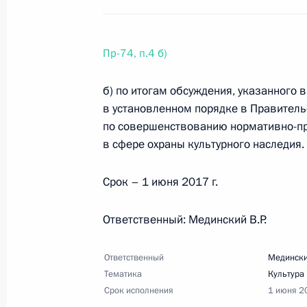
8 февраля 2017 года, 18:00
1 поручение
Пр-74, п.4 б)
3 февраля 2017 года, пятница
б) по итогам обсуждения, указанного в
Перечень поручений по вопросам 
в установленном порядке в Правител
и детей, оставшихся без попечения
по совершенствованию нормативно-пр
3 февраля 2017 года, 14:00
6 поручений
в сфере охраны культурного наследия.
Срок – 1 июня 2017 г.
1 февраля 2017 года, среда
Ответственный: Мединский В.Р.
Перечень поручений по вопросам 
1 февраля 2017 года, 11:00
3 поручения
Ответственный
Медински
Тематика
Культура
Срок исполнения
1 июня 2