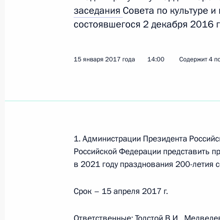
заседания
Совета по культуре и 
состоявшегося 2 декабря 2016 г
26 апреля 2017 года, среда
Поручение Председателю Правител
15 января 2017 года
14:00
Содержит 4 п
26 апреля 2017 года, 11:00
1 поручение
4 апреля 2017 года, вторник
Перечень поручений по итогам сов
1. Администрации Президента Россий
4 апреля 2017 года, 18:00
4 поручения
Российской Федерации представить п
в 2021 году празднования 200-летия 
Срок – 15 апреля 2017 г.
3 апреля 2017 года, понедельник
Перечень поручений по итогам сов
Ответственные:
Толстой В.И.
,
Медведев