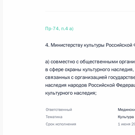
21 февраля 2017 года, вторник
Перечень поручений по итогам сов
21 февраля 2017 года, 18:00
4 поручения
Пр-74, п.4 а)
4. Министерству культуры Российской
17 февраля 2017 года, пятница
а) совместно с общественными орган
Перечень поручений по итогам зас
в сфере охраны культурного наследия
по реализации Национальной страт
связанных с организацией государств
17 февраля 2017 года, 16:00
5 поручений
наследия народов Российской Федерац
культурного наследия;
Ответственный
Медински
8 февраля 2017 года, среда
Тематика
Культура
Поручение по вопросам общего об
Срок исполнения
1 июня 2