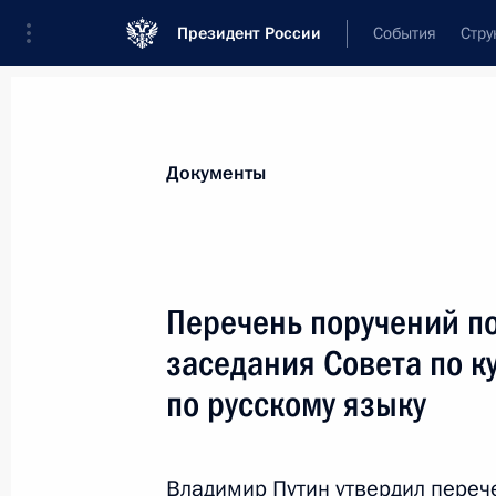
Президент России
События
Стру
Новости
Поручения Президента
Банк
Все поручения
Ближайшие сроки
Сня
Документы
Ответственные лица, организации или тематика 
Все поручения
Перечень поручений по
заседания Совета по ку
по русскому языку
Показа
Владимир Путин утвердил переч