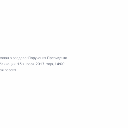
спользования, охраны, защиты
 оборота лесоматериалов
ован в разделе:
Поручения Президента
бликации:
15 января 2017 года, 14:00
ещания с членами Правительства
ая версия
едания Госсовета