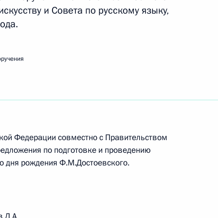
искусству и Совета по русскому языку,
ода.
ьства Дмитрию Медведеву
оручения
ещания с членами Правительства
ской Федерации совместно с Правительством
редложения по подготовке и проведению
со дня рождения Ф.М.Достоевского.
ещания о подготовке к Всемирной зимней
 Д.А.