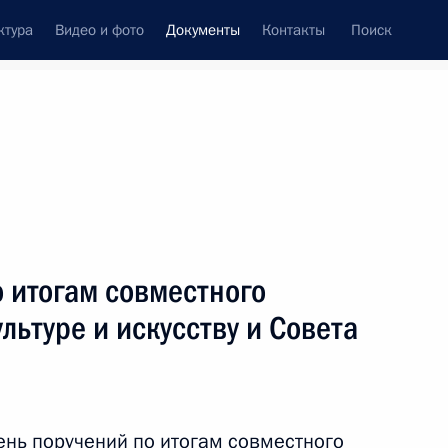
ктура
Видео и фото
Документы
Контакты
Поиск
 документов
Конституция России
тые с контроля
Справка
апрель, 2017
поручений
Показать
 итогам совместного
льтуре и искусству и Совета
ть следующие материалы
ень поручений по итогам совместного