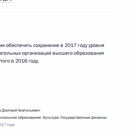
ии обеспечить сохранение в 2017 году уровня
ательных организаций высшего образования
атегическому развитию и приоритетным
того в 2016 году.
 Дмитрий Анатольевич
ивлечения инвестиций для финансирования
ональное образование
,
Культура
,
Государственные финансы
017 года