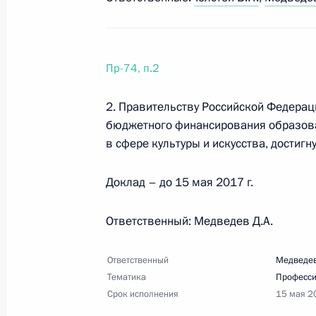
универсиаде 2019 года
3 апреля 2017 года, 12:00
7 поручений
Пр-74, п.2
2 апреля 2017 года, воскресенье
2. Правительству Российской Федерац
бюджетного финансирования образов
Протокол заседания Совета по стр
в сфере культуры и искусства, достигну
проектам
2 апреля 2017 года, 18:00
Доклад – до 15 мая 2017 г.
Ответственный: Медведев Д.А.
24 марта 2017 года, пятница
Ответственный
Медведев
Перечень поручений по вопросу пр
Тематика
Професси
вузов и научных организаций
Срок исполнения
15 мая 2
24 марта 2017 года, 13:30
4 поручения