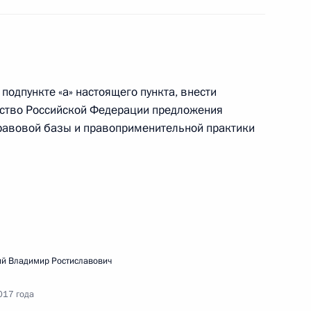
 подпункте «а» настоящего пункта, внести
обеспечения жилыми помещениями детей-сирот
ьство Российской Федерации предложения
 родителей
авовой базы и правоприменительной практики
обращения с отходами животноводства
й Владимир Ростиславович
017 года