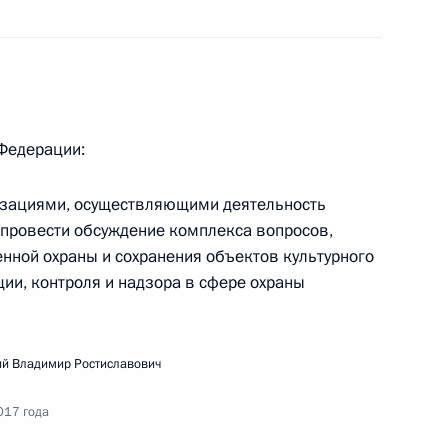
ещания с членами Правительства
 Федерации:
изациями, осуществляющими деятельность
едания Координационного совета
, провести обсуждение комплекса вопросов,
егии действий в интересах детей
енной охраны и сохранения объектов культурного
ии, контроля и надзора в сфере охраны
й Владимир Ростиславович
разования
017 года