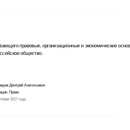
ливающего правовые, организационные и экономические осно
оссийское общество.
едев Дмитрий Анатольевич
ация
,
Право
нтября 2017 года