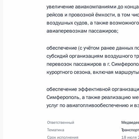
освоения Арктики
увеличение авиакомпаниями до конца 
29 июня 2014 года, 12:50
12 поручений
рейсов и провозной ёмкости, в том ч
воздушных судов, а также возможного
авиаперевозкам пассажиров;
27 июня 2014 года, пятница
обеспечение (с учётом ранее данных 
Перечень поручений по итогам со
субсидий организациям воздушного т
Архангельской области
перевозок пассажиров в г. Симферопо
курортного сезона, включая маршруты и
27 июня 2014 года, 17:00
5 поручений
обеспечение эффективной организации
Симферополь, а также реализацию ме
24 июня 2014 года, вторник
услуг по авиатопливообеспечению и в
Перечень поручений по итогам сов
Ответственный
Медведев
24 июня 2014 года, 13:00
5 поручений
Тематика
Транспорт
Срок исполнения
18 июля 