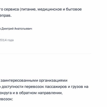
о сервиса (питание, медицинское и бытовое
еправ.
ещания по вопросам развития сельского
 Дмитрий Анатольевич
2014 года
речи с участниками форума «Интернет-
с заинтересованными организациями
доступности перевозок пассажиров и грузов на
круга и в обратном направлении,
евозок:
ещания по вопросу эффективного и безопасного