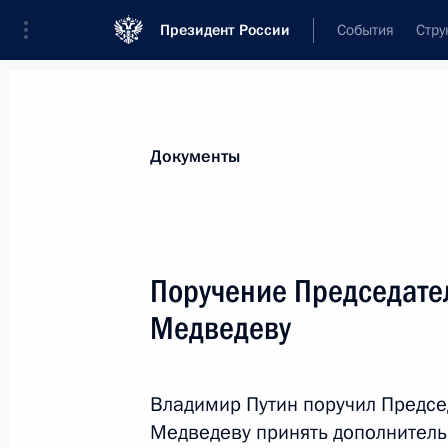
Президент России
События
Стру
Новости
Поручения Президента
Банк
Все поручения
Ближайшие сроки
Сня
Документы
Ответственные лица, организации или тематика 
Все поручения
Поручение Председате
Медведеву
Владимир Путин поручил Предс
Медведеву принять дополнител
Показа