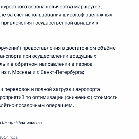
курортного сезона количества маршрутов,
исле за счёт использования широкофюзеляжных
 привлечения государственной авиации к
поручений) предоставления в достаточном объёме
вещания о социально-экономическом развитии
ранспорта при осуществлении воздушных
ль и в обратном направлении в период
з г. Москвы и г. Санкт-Петербурга;
 перевозок и полной загрузки аэропорта
роприятий по оптимизации (снижению) стоимости
злётно-посадочным операциям.
ещания с членами Правительства
 Дмитрий Анатольевич
2014 года