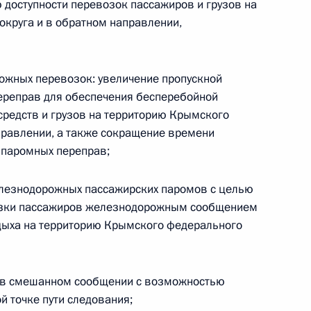
доступности перевозок пассажиров и грузов на
системы «ЭРА-ГЛОНАСС»
круга и в обратном направлении,
ожных перевозок: увеличение пропускной
ереправ для обеспечения бесперебойной
средств и грузов на территорию Крымского
ещания с членами Правительства
правлении, а также сокращение времени
 паромных переправ;
елезнодорожных пассажирских паромов с целью
озки пассажиров железнодорожным сообщением
дыха на территорию Крымского федерального
ьства Дмитрию Медведеву
 в смешанном сообщении с возможностью
й точке пути следования;