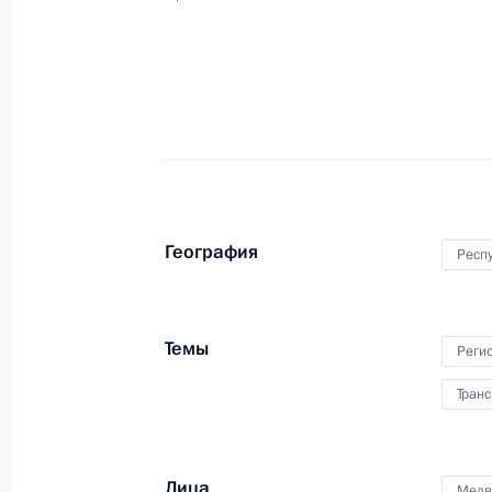
23 июня 2014 года, понедельник
Поручение Председателю Правител
23 июня 2014 года, 17:00
2 поручения
22 июня 2014 года, воскресенье
География
Респ
Перечень поручений по итогам зас
местного самоуправления
Темы
Реги
22 июня 2014 года, 12:00
6 поручений
Транс
21 июня 2014 года, суббота
Лица
Медв