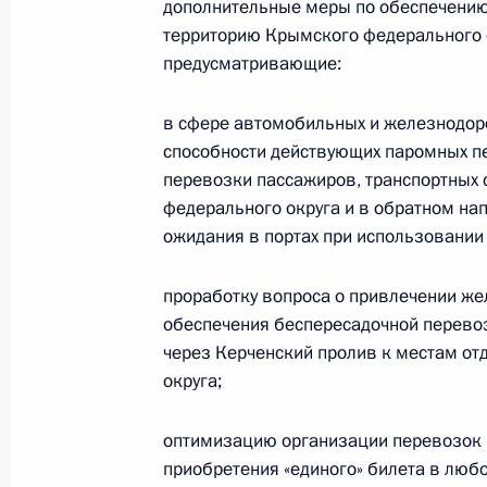
дополнительные меры по обеспечению 
Перечень поручений по развитию 
территорию Крымского федерального о
9 июля 2014 года, 14:00
5 поручений
предусматривающие:
в сфере автомобильных и железнодор
способности действующих паромных п
8 июля 2014 года, вторник
перевозки пассажиров, транспортных 
Перечень поручений по итогам сов
федерального округа и в обратном на
ожидания в портах при использовании
8 июля 2014 года, 18:10
8 поручений
проработку вопроса о привлечении ж
обеспечения беспересадочной перев
4 июля 2014 года, пятница
через Керченский пролив к местам от
округа;
Поручение Председателю Правител
4 июля 2014 года, 14:00
1 поручение
оптимизацию организации перевозок
приобретения «единого» билета в любо