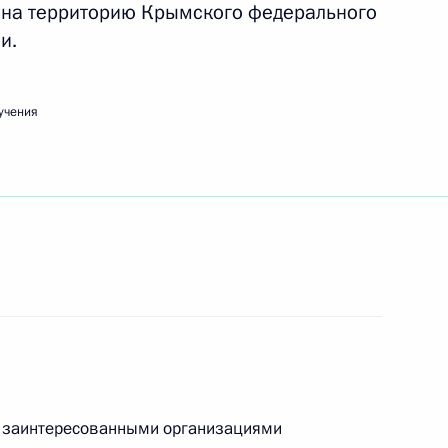
 на территорию Крымского федерального
и.
седания Совета по межнациональным
учения
едания Совета по науке и образованию
с заинтересованными организациями