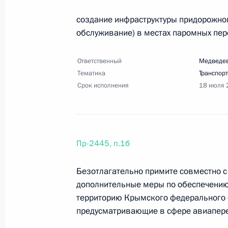
3 июля 2014 года, четверг
создание инфраструктуры придорожног
обслуживание) в местах паромных пер
Перечень поручений по итогам сов
хозяйства
Ответственный
Медведев
3 июля 2014 года, 14:30
10 поручений
Тематика
Транспорт
Срок исполнения
18 июля 
Перечень поручений по итогам вст
предпринимательство в России»
Пр-2445, п.1б
3 июля 2014 года, 14:00
5 поручений
Безотлагательно примите совместно 
дополнительные меры по обеспечению 
29 июня 2014 года, воскресенье
территорию Крымского федерального о
предусматривающие в сфере авиапер
Перечень поручений по итогам сов