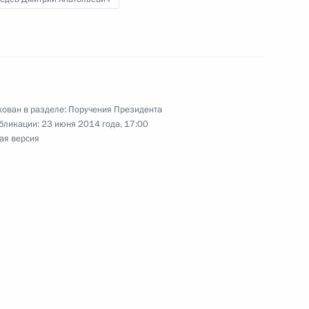
едания Координационного совета
егии действий в интересах детей
ован в разделе:
Поручения Президента
бликации:
23 июня 2014 года, 17:00
ещания о ходе ликвидации последствий
ая версия
ещания по вопросу ликвидации последствий
е