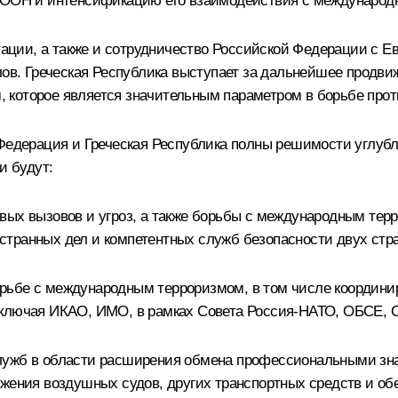
и ООН и интенсификацию его взаимодействия с международ
ции, а также и сотрудничество Российской Федерации с Е
лов. Греческая Республика выступает за дальнейшее продви
 которое является значительным параметром в борьбе прот
 Федерация и Греческая Республика полны решимости углубл
и будут:
вых вызовов и угроз, а также борьбы с международным тер
транных дел и компетентных служб безопасности двух стра
рьбе с международным терроризмом, в том числе координир
включая ИКАО, ИМО, в рамках Совета Россия-НАТО, ОБСЕ, 
лужб в области расширения обмена профессиональными знан
ожения воздушных судов, других транспортных средств и об