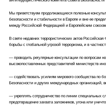
антитеррористического комитета Совета Безопасност
Мы приветствуем продолжающиеся полезные консульта
безопасности и стабильности в Европе и вне ее преде
между Российской Федерацией и Европейским союзом,
В свете недавних террористических актов Российская
борьбы с глобальной угрозой терроризма, и в частност
— проводить регулярные консультации по вопросам но
высокопоставленных представителей министерств инос
— содействовать усилиям мирового сообщества по бо
Безопасности и других международных организаций, 
— укреплять сотрудничество по линии специальных с
предотвращение захвата заложников, угона или уничт