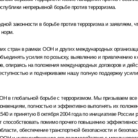
спублики непрерывной борьбе против терроризма.
ой законности в борьбе против терроризма и заявляем, чт
 норм.
х стран в рамках ООН и других международных организаций
бъединять усилия по розыску, выявлению и привлечению к о
ков, опираясь на положения международных договоров и д
реступностью и подчеркиваем нашу полную поддержку усил
 в глобальной борьбе с терроризмом. Мы призываем все 
онвенциям, полностью и эффективно выполнять их положен
540 и принятую 8 октября 2004 года по инициативе России
дет способствовать помимо прочего повышению эффективнос
бласти, обеспечение транспортной безопасности и безопас