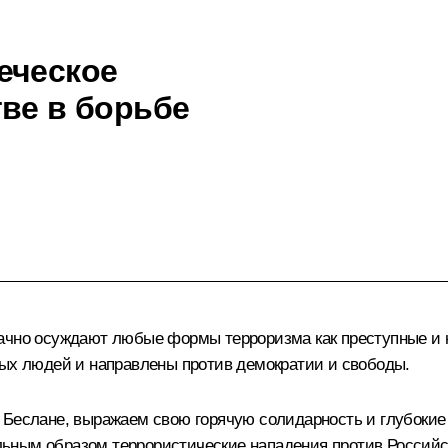
еческое
тве в борьбе
начно осуждают любые формы терроризма как преступные и 
ных людей и направлены против демократии и свободы.
в Беслане, выражаем свою горячую солидарность и глубоки
ьным образом террористические нападения против Российс