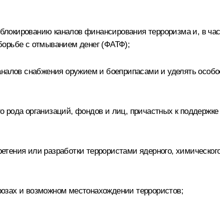
локированию каналов финансирования терроризма и, в ча
борьбе с отмыванием денег (ФАТФ);
каналов снабжения оружием и боеприпасами и уделять осо
 рода организаций, фондов и лиц, причастных к поддержке
тения или разработки террористами ядерного, химического
озах и возможном местонахождении террористов;