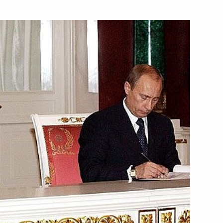
ти России пригласить лидеров
летия победы в Великой
ь
р Путин и Хосе Луис
2
ния и ответили на вопросы
ь