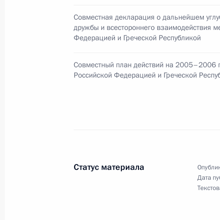
Совместная декларация о дальнейшем угл
Владимир Путин поздравил дириже
дружбы и всестороннего взаимодействия м
Федерацией и Греческой Республикой
Попова с 70-летием
10 декабря 2004 года, 00:00
Совместный план действий на 2005–2006 
Российской Федерацией и Греческой Респу
Президент поздравил вице-президе
летием
10 декабря 2004 года, 00:00
Статус материала
Опублик
Владимир Путин поздравил олимпи
Дата пу
Текстов
многократного чемпиона СССР по 
Петракова с 50-летием