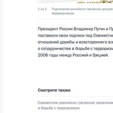
Президент России встретился в Кре
1 из 2
Подписание российско-греческих докуме
Правительства Испании Хосе Луисо
Караманлисом.
10 декабря 2004 года, 14:30
Москва, Кремл
Президент России Владимир Путин и П
поставили свои подписи под Совместн
отношений дружбы и всестороннего в
Владимир Путин обсудил с губерна
о сотрудничестве в борьбе с террори
Виктором Крессом реализацию пр
2006 годы между Россией и Грецией.
денежными выплатами
10 декабря 2004 года, 14:00
Москва, Кремл
Владимир Путин обсудил с Минист
Смотрите также
и торговли Германом Грефом вопро
Совместное российско-греческое заявление
10 декабря 2004 года, 12:40
Москва, Кремл
в борьбе с терроризмом