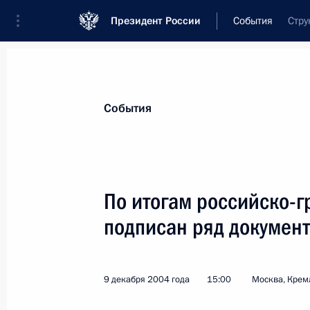
Президент России
События
Стру
Президент
Администрация
Государст
Новости
Стенограммы
Поездки
Те
События
Показа
По итогам российско-г
подписан ряд докумен
10 декабря 2004 года, пятница
Россия всегда негативно относила
но всегда положительно смотрела 
9 декабря 2004 года
15:00
Москва, Крем
в ЕС