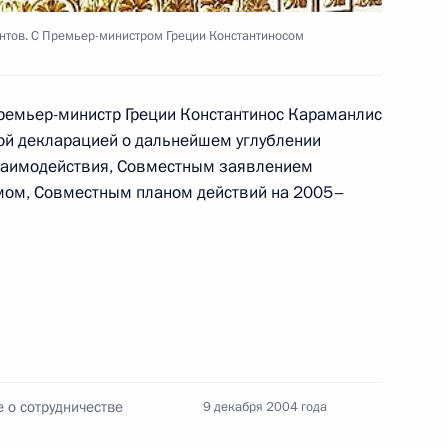
мле с Председателем
2
нтов. С Премьер-министром Греции Константиносом
м Родригесом Сапатеро
ь
ремьер-министр Греции Константинос Караманлис
ой декларацией о дальнейшем углублении
заимодействия, Совместным заявлением
тором Томской области
1
змом, Совместным планом действий на 2005–
ограммы замены льгот
ь
ром экономического развития
2
сы развития ипотеки
 о сотрудничестве
9 декабря 2004 года
ь