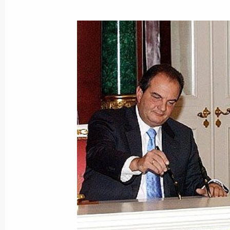
10 декабря 2004 года, 20:23
Владимир Путин заявил о готовнос
стран Балтии на празднование 60-
Отечественной войне
10 декабря 2004 года, 18:20
Москва, Кремл
По окончании переговоров Владими
Родригес Сапатеро сделали заявле
журналистов
10 декабря 2004 года, 18:00
Москва, Кремл