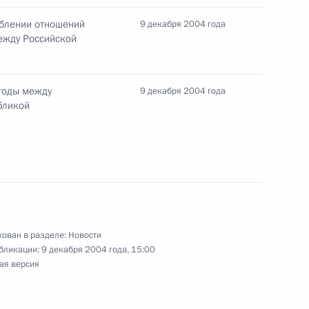
ублении отношений
9 декабря 2004 года
ра, хормейстера Виктора
ежду Российской
годы между
9 декабря 2004 года
бликой
нта РАН А.Ф.Андреева с 65-
ован в разделе:
Новости
йского чемпиона,
бликации:
9 декабря 2004 года, 15:00
ая версия
велоспорту Виталия