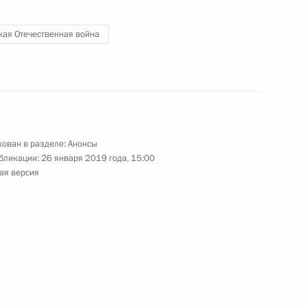
кая Отечественная война
ится с Президентом Молдовы Игорем Додоном
ован в разделе:
Анонсы
бликации:
26 января 2019 года, 15:00
ая версия
 Санкт-Петербург
тся с Президентом Турции Реджепом Тайипом