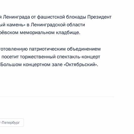
я Ленинграда от фашистской блокады Президент
ый камень» в Ленинградской области
ие в заседании форума «Деловой России»
карёвском мемориальном кладбище.
дготовленную патриотическим объединением
 посетит торжественный спектакль-концерт
в Большом концертном зале «Октябрьский».
е в мероприятиях по случаю 10-летия
шей интронизации
т-Петербург
редное совещание с членами Правительства