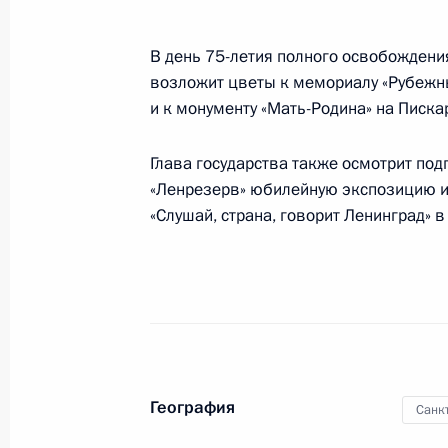
В день 75-летия полного освобождени
6 февраля 2019 года
возложит цветы к мемориалу «Рубежн
6 февраля Президент примет участ
и к монументу «Мать-Родина» на Пис
Глава государства также осмотрит по
«Ленрезерв» юбилейную экспозицию и
31 января 2019 года
«Слушай, страна, говорит Ленинград» 
31 января Президент примет участи
Поместного собора РПЦ и патриар
30 января 2019 года
География
Санк
30 января Президент проведёт оче