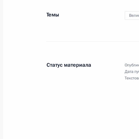
Темы
Вели
30 января 2019 года
30 января Владимир Путин встрет
Статус материала
Опублик
Дата пу
27 января 2019 года
Текстов
27 января Владимир Путин посетит
23 января 2019 года
23 января Владимир Путин встрети