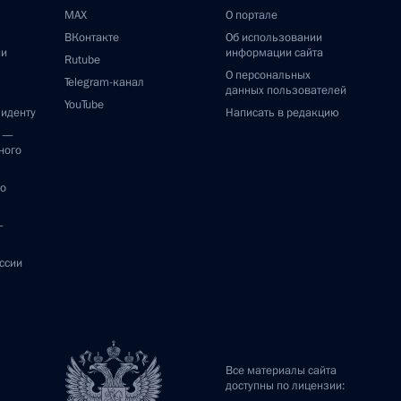
MAX
О портале
ВКонтакте
Об использовании
ии
информации сайта
Rutube
О персональных
Telegram-канал
данных пользователей
YouTube
зиденту
Написать в редакцию
и —
ного
по
—
ссии
Все материалы сайта
доступны по лицензии: