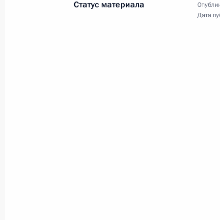
Статус материала
Опублик
Поздравление сотрудникам
Дата пу
и ветеранам МВД
с профессиональным
праздником
10 ноября 2010 года
Видео, 3 мин.