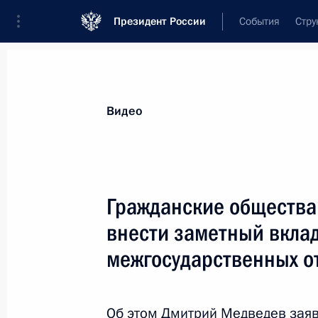
Президент России
События
Стру
Видеозаписи
Фотографии
Аудиозапи
Все материалы
Выступления
Совещан
Видео
Показа
Гражданские общества
внести заметный вклад
Президент вручил государственны
межгосударственных 
награды военнослужащим
внутренних войск, отличившимся
при выполнении боевых задач
Об этом Дмитрий Медведев заяв