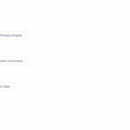
«Варяг» передан России
11 ноября 2010 года
Видео, 3 мин.
ублика Корея
няя политика
ён Бак