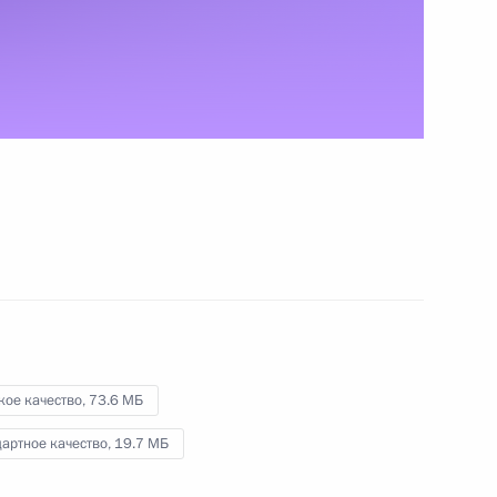
Словении Данило Тюрком
17 ноября 2010 года
Видео, 25 мин.
кое качество,
73.6 МБ
артное качество,
19.7 МБ
Флаг легендарного крейсера