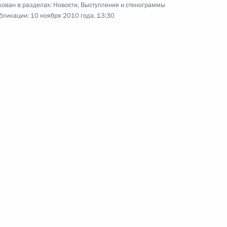
ован в разделах:
Новости
,
Выступления и стенограммы
Гражданские общества России
бликации:
10 ноября 2010 года, 13:30
и Кореи способны внести
заметный вклад в развитие
межгосударственных отношений
10 ноября 2010 года
Видео, 6 мин.