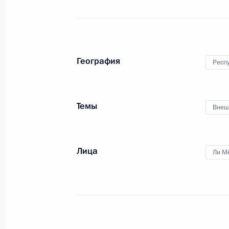
экипажа «Ту-154»
16 ноября 2010 года
Видео, 11 мин.
География
Респ
Темы
Внеш
Лица
Ли М