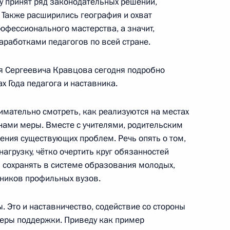
ду принят ряд законодательных решений,
 Также расширились география и охват
 научно-технологическому
офессионального мастерства, а значит,
 направлению «Наука»
аработками педагогов по всей стране.
я Сергеевича Кравцова сегодня подробно
ах Года педагога и наставника.
мательно смотреть, как реализуются на местах
ами меры. Вместе с учителями, родительским
направлению «Культура»
ния существующих проблем. Речь опять о том,
агрузку, чётко очертить круг обязанностей
и сохранять в системе образования молодых,
кников профильных вузов.
. Это и наставничество, содействие со стороны
направлению «Транспорт»
меры поддержки. Приведу как пример