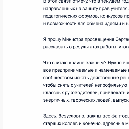
В этой связи отмечу, что в текущем го
30 ноября 2023 года, четверг
направленных на защиту прав учителя.
Совместное заседание Комиссии по
педагогических форумов, конкурсов пр
развитию и комиссии Госсовета по
и возможности для обмена идеями и н
30 ноября 2023 года, 18:00
Я прошу Министра просвещения Серге
рассказать о результатах работы, итог
29 ноября 2023 года, среда
Что считаю крайне важным? Нужно вни
все предпринимаемые и намечаемые н
Заседание комиссии Госсовета по 
сообществом искать действенные реше
29 ноября 2023 года, 20:00
Москва
чтобы снять с учителей непрофильную н
классных руководителей, привлекать 
энергичных, творческих людей, выпус
16 ноября 2023 года, четверг
Здесь, безусловно, важны все факторы
Заседание комиссии Госсовета по 
старших коллег, и конечно, адресные 