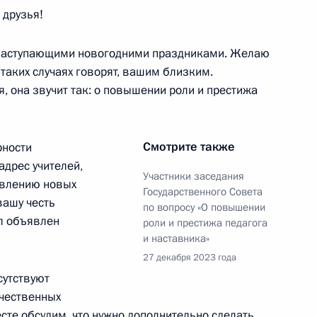
 друзья!
и Госсовета по направлению
 наступающими новогодними праздниками. Желаю
 таких случаях говорят, вашим близким.
 она звучит так: о повышении роли и престижа
Смотрите также
рности
адрес учителей,
а
Участники заседания
:
21
овлению новых
Государственного Совета
ь
вашу честь
по вопросу «О повышении
л объявлен
роли и престижа педагога
и наставника»
27 декабря 2023 года
к
сутствуют
направлению «Энергетика»
ечественных
сте обсудим, что нужно дополнительно сделать