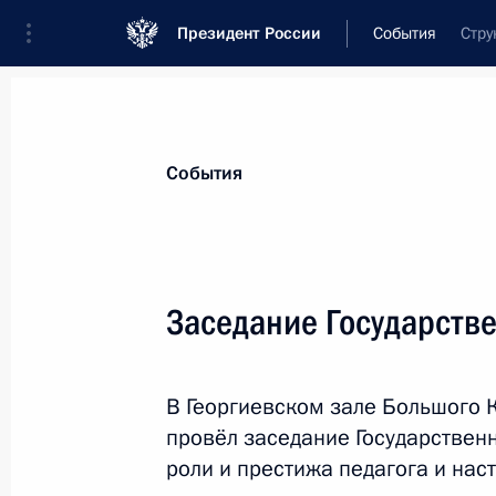
Президент России
События
Стру
Президент
Администрация
Государст
Новости
Сведения о Государственном С
События
Показа
Заседание Государстве
26 февраля 2024 года, понедельни
В Георгиевском зале Большого 
Заседание комиссии Госсовета по 
провёл заседание Государствен
26 февраля 2024 года, 18:00
роли и престижа педагога и нас