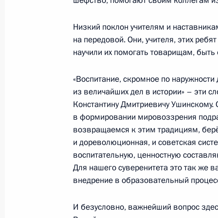
шефство, помогают своим коллегам из
Низкий поклон учителям и наставника
4 декабря 2023 года, понедельник
на передовой. Они, учителя, этих ребя
научили их помогать товарищам, быть
Заседание комиссии Госсовета по 
хозяйство»
«Воспитание, скромное по наружности 
4 декабря 2023 года, 18:15
из величайших дел в истории» – эти с
Константину Дмитриевичу Ушинскому. 
в формировании мировоззрения подр
1 декабря 2023 года, пятница
возвращаемся к этим традициям, берё
и дореволюционная, и советская сист
Заседание комиссии Госсовета по 
воспитательную, ценностную составляю
физическая культура и спорт»
Для нашего суверенитета это так же в
1 декабря 2023 года, 18:30
внедрение в образовательный процесс
И безусловно, важнейший вопрос здесь