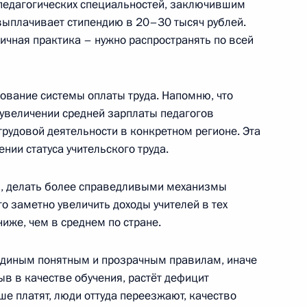
 педагогических специальностей, заключившим
 выплачивает стипендию в 20–30 тысяч рублей.
ничная практика – нужно распространять по всей
Общероссийском форуме
вание системы оплаты труда. Напомню, что
 увеличении средней зарплаты педагогов
трудовой деятельности в конкретном регионе. Эта
ии статуса учительского труда.
ь, делать более справедливыми механизмы
направлению «Наука»
го заметно увеличить доходы учителей в тех
ниже, чем в среднем по стране.
 единым понятным и прозрачным правилам, иначе
в в качестве обучения, растёт дефицит
ше платят, люди оттуда переезжают, качество