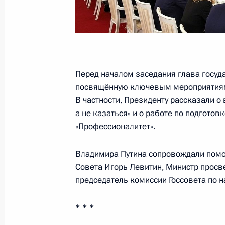
«Энергетика» и Координационного
палате по нацпроектам и народос
12 февраля 2024 года, 17:00
Перед началом заседания глава госуд
31 января 2024 года, среда
посвящённую ключевым мероприятиям 
В частности, Президенту рассказали о
Заседание комиссии Госсовета по 
а не казаться» и о работе по подгото
31 января 2024 года, 16:30
«Профессионалитет».
Владимира Путина сопровождали помо
Заседание комиссии Госсовета по 
Совета
Игорь Левитин
, Министр прос
председатель комиссии Госсовета по
31 января 2024 года, 13:50
* * *