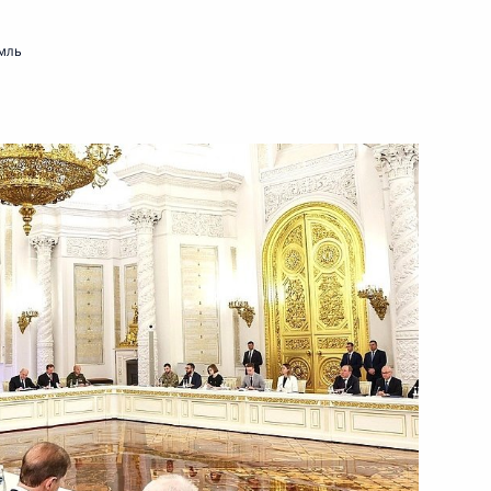
мль
направлению «Энергетика»
к
направлению «Наука»
к
оссовета по направлению