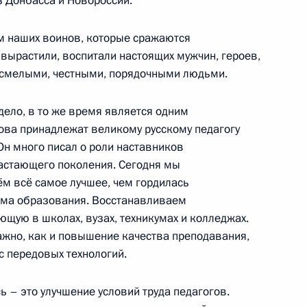
 Донбасса и Новороссии.
м наших воинов, которые сражаются
т вырастили, воспитали настоящих мужчин, героев,
 смелыми, честными, порядочными людьми.
направлению «Сельское
дело, в то же время является одним
лова принадлежат великому русскому педагогу
Он много писал о роли наставников
астающего поколения. Сегодня мы
м всё самое лучшее, чем гордилась
ема образования. Восстанавливаем
направлению «Туризм,
щую в школах, вузах, техникумах и колледжах.
ажно, как и повышение качества преподавания,
 передовых технологий.
 – это улучшение условий труда педагогов.