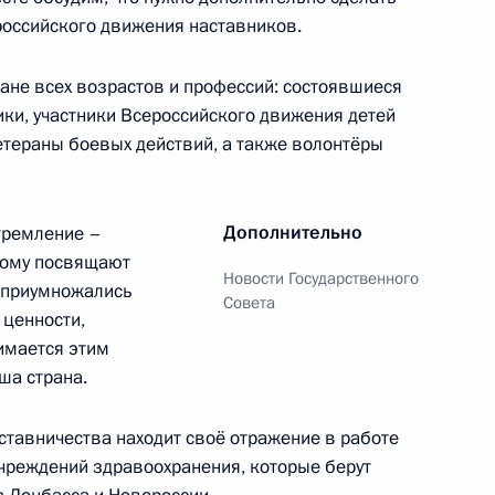
российского движения наставников.
ане всех возрастов и профессий: состоявшиеся
к
ики, участники Всероссийского движения детей
тераны боевых действий, а также волонтёры
 направлению «Экономика
Дополнительно
стремление –
орому посвящают
Новости Государственного
 приумножались
Совета
 ценности,
имается этим
развития авиации общего
ша страна.
рмационных технологий
ставничества находит своё отражение в работе
учреждений здравоохранения, которые берут