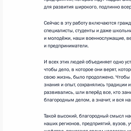
25 декабря 2023 года, 13:20
для развития широкого, подлинно все
Сейчас в эту работу включаются гражд
18 декабря 2023 года, понедельни
специалисты, студенты и даже школьн
и молодёжи, наши военнослужащие, ве
Заседание комиссии Госсовета по
и предприниматели.
и финансы»
18 декабря 2023 года, 17:30
И всех этих людей объединяет одно у
чтобы дело, в которое они верят, кот
свою жизнь, было продолжено. Чтобы
знания и опыт, сохранялись традиции и
14 декабря 2023 года, четверг
развивались, шли вперёд все, кто зан
Заседание Комиссии по вопросам 
благородным делом, а значит, и вся на
назначения и навигационно-инфо
на основе ГЛОНАСС
Такой высокий, благородный смысл на
наших регионов, предприятий, вузов, 
14 декабря 2023 года, 17:30