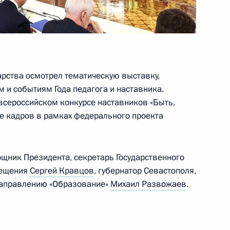
 совета при Общественной
бережению
арства осмотрел тематическую выставку,
и событиям Года педагога и наставника.
 всероссийском конкурсе наставников «Быть,
направлению «Транспорт»
вке кадров в рамках федерального проекта
щник Президента, секретарь Государственного
направлению «Энергетика»
вещения
Сергей Кравцов
, губернатор Севастополя,
 направлению «Образование»
Михаил Развожаев
.