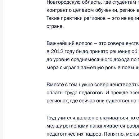
Новгородскую область, где студентам
16 ноября 2023 года, 19:00
контракт о целевом обучении, регион
Такие практики регионов – это не еди
стране.
Игорь Левитин принял участие в 
«Города России: новые рубежи»
Важнейший вопрос – это совершенство
16 ноября 2023 года, 15:30
в 2012 году было принято решение об
до уровня среднемесячного дохода по 
мера сыграла заметную роль в повышен
8 ноября 2023 года, среда
Вместе с тем нужно совершенствоват
Заседание комиссии Госсовета по 
оплаты труда педагогов. И прежде все
регионах, где сейчас они существенно 
8 ноября 2023 года, 17:00
Труд учителя должен оплачиваться по
между регионами накапливается разры
1 ноября 2023 года, среда
педагогических кадров. Понятно, мень