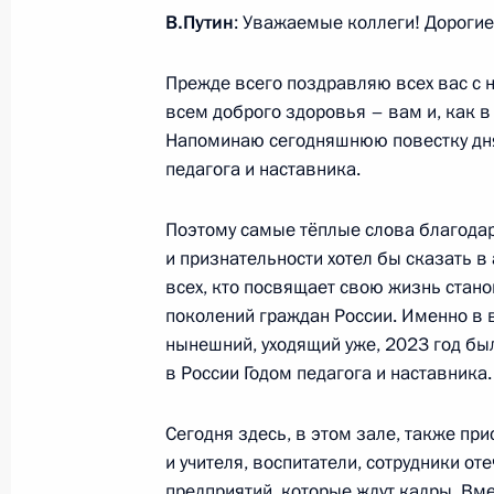
18 января 2024 года, четверг
В.Путин
: Уважаемые коллеги! Дорогие
Заседание рабочей группы комисси
Прежде всего поздравляю всех вас с
«Экономика и финансы»
всем доброго здоровья – вам и, как в
18 января 2024 года, 18:40
Напоминаю сегодняшнюю повестку дня,
педагога и наставника.
27 декабря 2023 года, среда
Поэтому самые тёплые слова благода
и признательности хотел бы сказать в 
Заседание Государственного Совет
всех, кто посвящает свою жизнь стан
27 декабря 2023 года, 19:10
Москва, Кремл
поколений граждан России. Именно в 
нынешний, уходящий уже, 2023 год бы
в России Годом педагога и наставника.
25 декабря 2023 года, понедельни
Сегодня здесь, в этом зале, также при
Заседание комиссии Госсовета по 
и учителя, воспитатели, сотрудники от
предприятий, которые ждут кадры. Вме