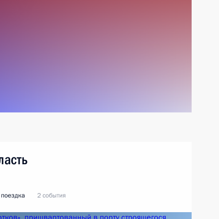
ласть
 поездка
2 события