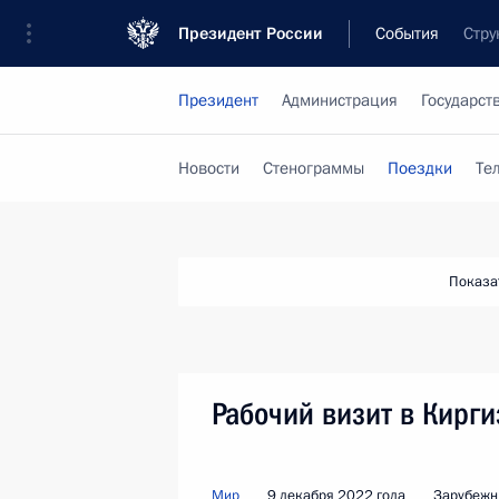
Президент России
События
Стру
Президент
Администрация
Государст
Новости
Стенограммы
Поездки
Те
Показа
Рабочий визит в Кирг
Мир
9 декабря 2022 года
Зарубежн