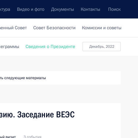
ктура
Видео и фото
Документы
Контакты
Поиск
венный Совет
Совет Безопасности
Комиссии и советы
леграммы
Сведения о Президенте
декабрь, 2022
ть следующие материалы
изию. Заседание ВЕЭС
ый визит
3 события