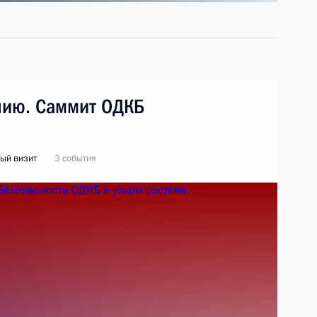
нию. Саммит ОДКБ
ый визит
3 события