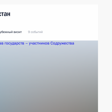
стан
убежный визит
9 событий