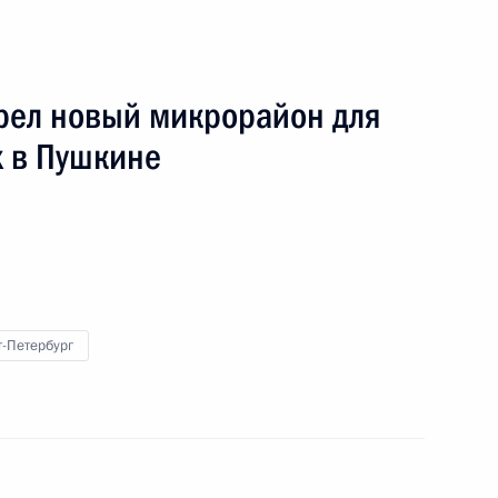
рел новый микрорайон для
 в Пушкине
т-Петербург
опросам развития высокотехнологичных видов
я поездка
4 события