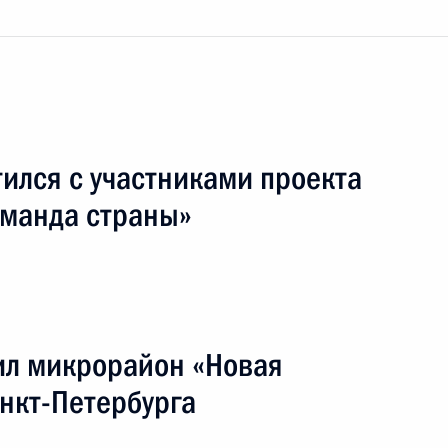
седание Совета по развитию местного
ился с участниками проекта
манда страны»
я поездка
6 событий
ил микрорайон «Новая
нкт-Петербурга