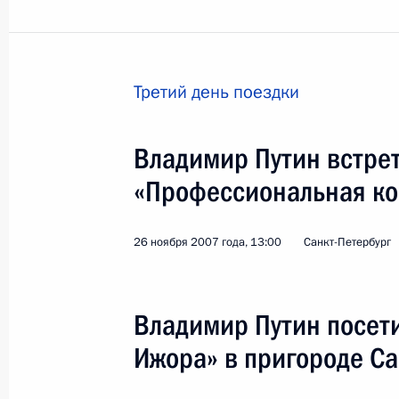
Третий день поездки
Поездка в Ростовскую область. За
самоуправления
Владимир Путин встрет
«Профессиональная ко
Россия
1 февраля 2008 года
Рабоча
26 ноября 2007 года, 13:00
Санкт-Петербург
Владимир Путин посет
Ижора» в пригороде Са