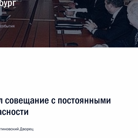
бург
 события
л совещание с постоянными
асности
нтиновский Дворец