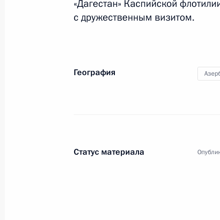
«Дагестан» Каспийской флотили
с дружественным визитом.
География
Азер
7
Статус материала
Опублик
Поездка в Ижевск
Россия
18 сентября 2013 года
Рабо