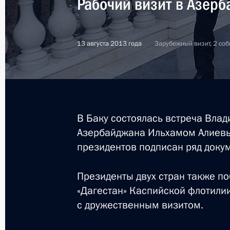
Рабочий визит в Азер
13 августа 2013 года
Зарубежный визит, 2 со
В Баку состоялась встреча Вла
Азербайджана Ильхамом Алиевым
президентов подписан ряд докум
Президенты двух стран также по
«Дагестан» Каспийской флотили
с дружественным визитом.
2