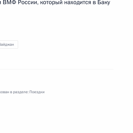
и ВМФ России, который находится в Баку
байджан
ован в разделе:
Поездки
чая поездка
2 события