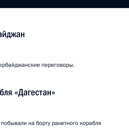
байджан
зербайджанские переговоры.
ежный визит
7 событий
бля «Дагестан»
 побывали на борту ракетного корабля