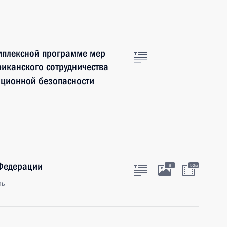
мплексной программе мер
иканского сотрудничества
ационной безопасности
 Федерации
8
52м
ль