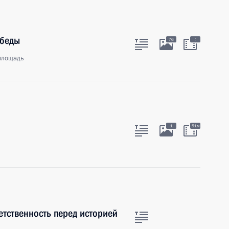
обеды
:
76
площадь
1
51м
етственность перед историей