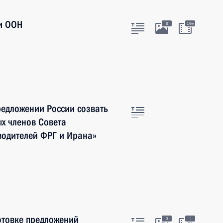
и ООН
6
19м
редложении России созвать
ых членов Совета
водителей ФРГ и Ирана»
готовке предложений
:
3