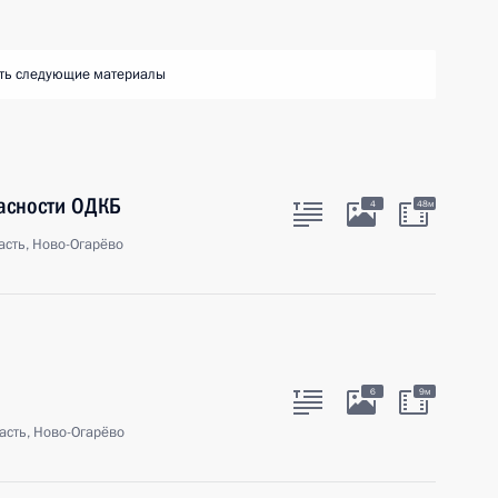
ть следующие материалы
пасности ОДКБ
4
48м
сть, Ново-Огарёво
6
9м
асть, Ново-Огарёво