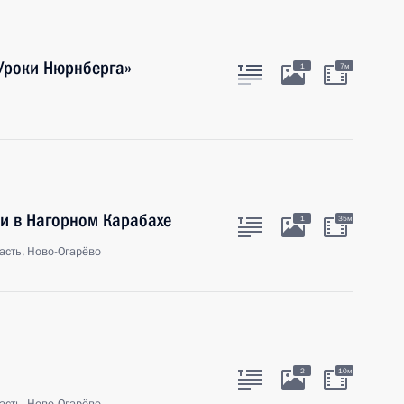
Уроки Нюрнберга»
1
7м
ии в Нагорном Карабахе
1
35м
асть, Ново-Огарёво
2
10м