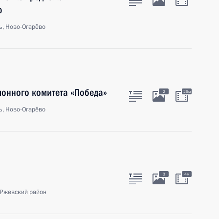
ю
ь, Ново-Огарёво
ионного комитета «Победа»
2
26м
ь, Ново-Огарёво
3
4м
 Ржевский район