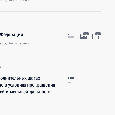
асть, Ново-Огарёво
 Федерации
1
2м
асть, Ново-Огарёво
к
полнительных шагах
пе в условиях прекращения
ней и меньшей дальности