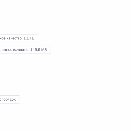
ь, Ново-Огарёво
Видео, 1 мин.
кое качество,
1.1 ГБ
артное качество,
145.9 МБ
опорядок