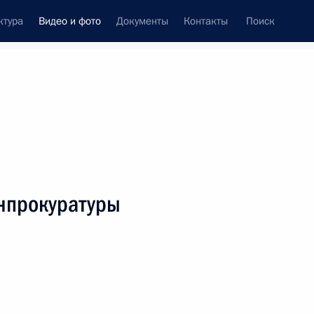
ктура
Видео и фото
Документы
Контакты
Поиск
си
ия, встречи
Встречи со СМИ
март, 2020
ть следующие материалы
енпрокуратуры
Встреча с представителями
а
предпринимательского
сообщества