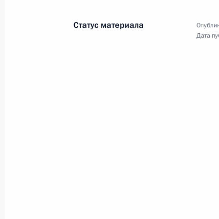
Статус материала
Опублик
Дата пу
Совещание о мерах по
коронавируса в Росси
24 марта 2020 года
Московская област