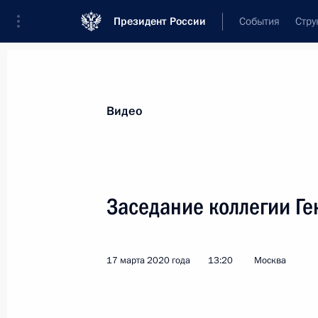
Президент России
События
Стру
Видеозаписи
Фотографии
Аудиозапи
Все материалы
Выступления
Совещан
Видео
Показа
Заседание коллегии Г
Совещание с полномочными
17 марта 2020 года
13:20
Москва
представителями Президент