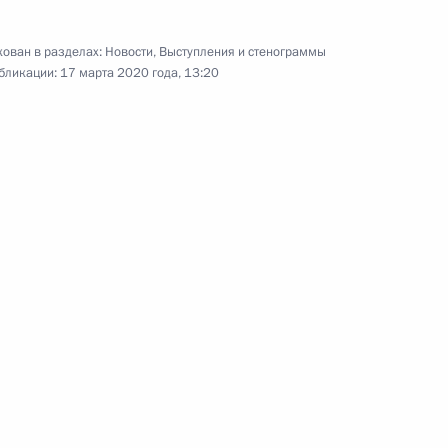
ован в разделах:
Новости
,
Выступления и стенограммы
бликации:
17 марта 2020 года, 13:20
 борьбе с распространением
и
ь, Ново-Огарёво
Видео, 7 мин.